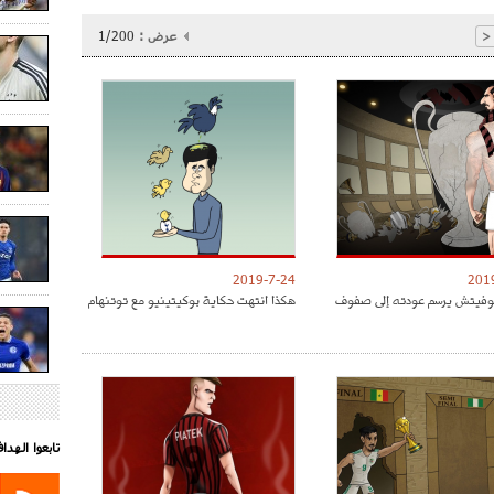
عرض :
1/200
<
2019-7-24
201
موفيتش يرسم عودته إلى صفوف
هكذا انتهت حكاية بوكيتينيو مع توتنهام
تابعوا الهد