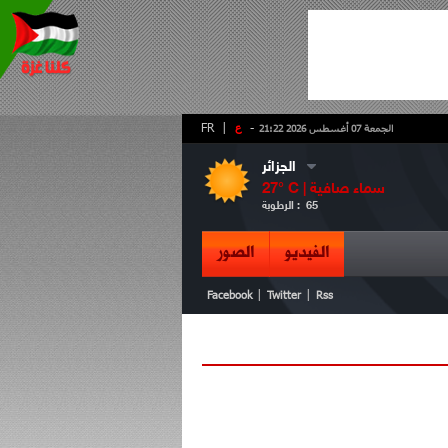
-
ع
|
FR
الجمعة 07 أغسطس 2026 21:22
الجزائر
سماء صافية
° C |
27
65
الرطوبة :
الفيديو
الصور
|
|
Facebook
Twitter
Rss