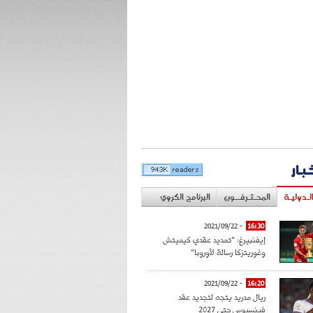
خبار
لـدوليـة
المحـتـرفــون
البرنامج الكروي
- 2021/09/22
16:30
إيفنبيرغ: "تمديد عقدي كيميتش
وغوريتزكا رسالة لأوروبا"
- 2021/09/22
16:20
ريال مدريد يتجه لتجديد عقد
فينسيوس حتى 2027