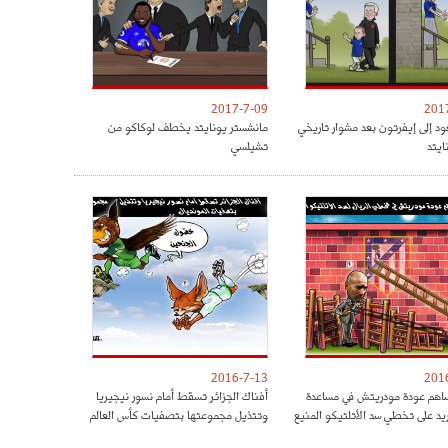
2017-7-09
201
ود إلى إيفرتون بعد مشوار تاريخي
مانشستر يونايتد يخطف لوكاكو من
ايتد
تشيلسي
2016-7-13
201
هم عودة مودريتش في مساعدة
أفناك الجزائر تسقط أمام نسور نيجيريا
ريد على تخطي سد الأتلتيكو المنيع
وتتذيل مجموعتها بتصفيات كأس العالم