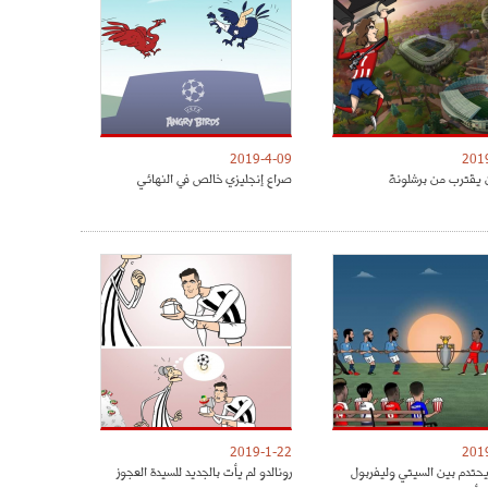
2019-4-09
201
 يقترب من برشلونة
صراع إنجليزي خالص في النهائي
2019-1-22
201
يحتدم بين السيتي وليفربول
رونالدو لم يأت بالجديد للسيدة العجوز