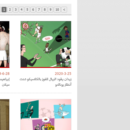
1
2
3
4
5
6
7
8
9
10
>
9-6-28
2020-3-25
زيدان يقود الريال للفوز بالكلاسيكو تحت
إيراهي
أنظار رونالدو
ميلان