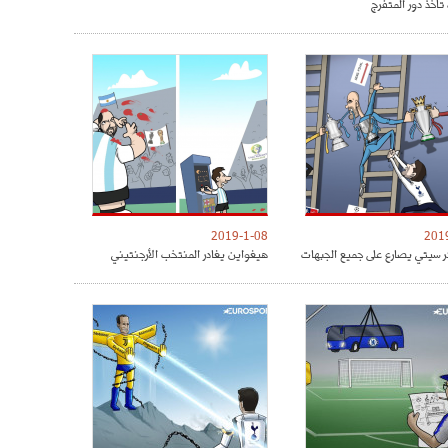
تأخذ دور المتفرج
2019-1-08
201
 سيتي يصارع على جميع الجبهات
هيغواين يغادر المنتخب الأرجنتيني