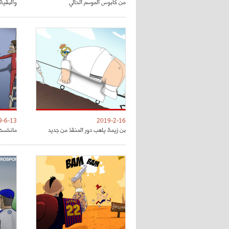
من كابوس الموسم الحالي
والبقية 
9-6-13
2019-2-16
بن زيمة يلعب دور المنقذ من جديد
مانشستر