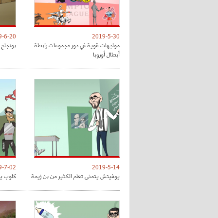
9-6-20
2019-5-30
مواجهات قوية في دور مجموعات رابطة
بونجاح 
أبطال أوروبا
9-7-02
2019-5-14
يوفيتش يتمنى تعلم الكثير من بن زيمة
كلوب يق