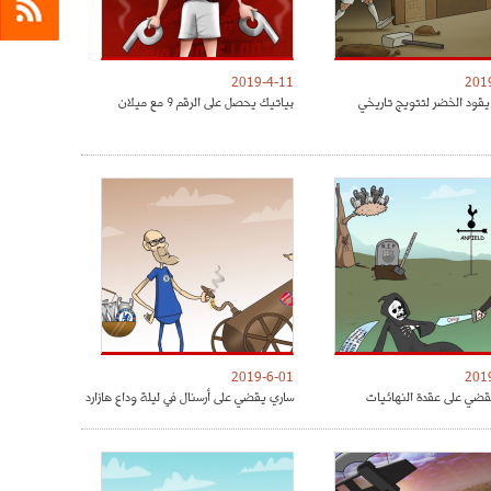
2019-4-11
201
يقود الخضر لتتويج تاريخي
بياتيك يحصل على الرقم 9 مع ميلان
2019-6-01
201
ضي على عقدة النهائيات
ساري يقضي على أرسنال في ليلة وداع هازارد