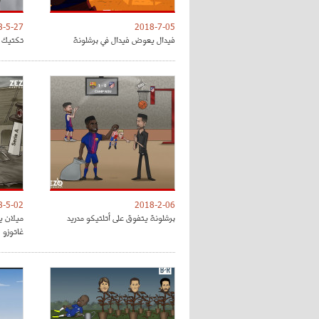
8-5-27
2018-7-05
فيدال يعوض فيدال في برشلونة
تكتيك ت
8-5-02
2018-2-06
برشلونة يتفوق على أتلتيكو مدريد
ميلان ي
غاتوزو