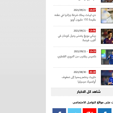
- 2021/09/21
14:07
دي ليخت يملك شرطا جزائيا في عقده
بقيمة 150 مليون أورو
- 2021/09/21
13:56
ريكي بويغ يتمنى رحيل كومان في
أقرب فرصة
- 2021/09/21
13:33
خاميس يقترب من الدوري القطري
- 2021/08/30
20:18
حاريث ينضم رسميا إلى صفوف
أولمبيك مرسيليا
شاهد كل الاخبار
- 2021/08/15
15:39
كراوتش:"سانشو صفقة الموسم في
كل الدوريات"
اف على مواقع التواصل الاجتماعي‎