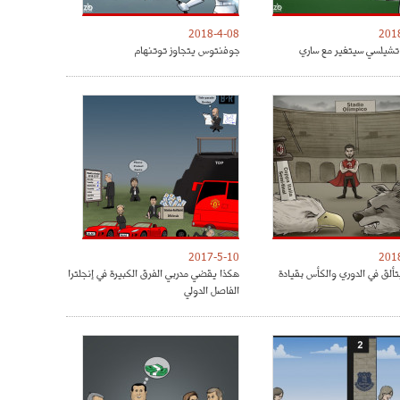
2018-4-08
201
شيلسي سيتغير مع ساري
جوفنتوس يتجاوز توتنهام
2017-5-10
201
تألق في الدوري والكأس بقيادة
هكذا يقضي مدربي الفرق الكبيرة في إنجلترا
الفاصل الدولي