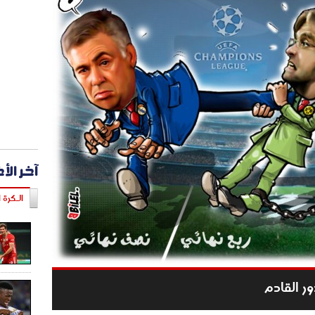
آخر الأ
الـكرة ا
ر القادم