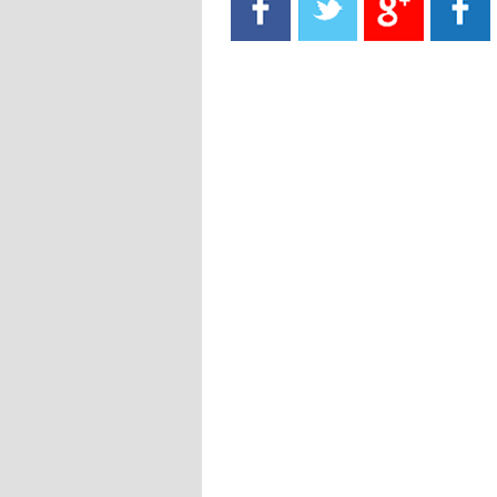
- 2021/08/15
13:40
يوفيتش يعرض خدماته على الإنتير
- 2021/08/15
13:16
أليغري: "الدفاع أبرز مشكلة تواجهنا
قبل انطلاق البطولة"
- 2021/08/15
13:15
مانشستر سيتي يُجهز عرضا جديدا من
أجل كاين
- 2021/08/15
12:56
ريال مدريد مستاء من ماريانو دياز
- 2021/08/15
12:47
دزيكو يُصر على راتب شهر جويلية
ويعرقل انتقاله إلى الإنتير
- 2021/08/15
12:43
لوبيز(رئيس بوردو): "صفقة عدلي مع