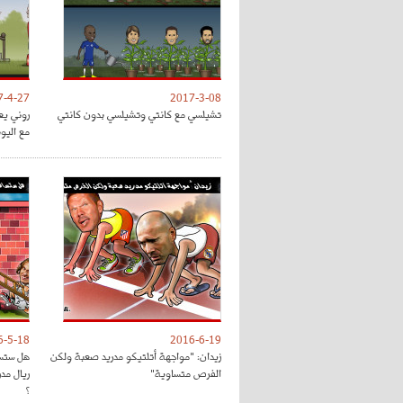
7-4-27
2017-3-08
تشيلسي مع كانتي وتشيلسي بدون كانتي
روني يع
مع اليون
6-5-18
2016-6-19
زيدان: "مواجهة أتلتيكو مدريد صعبة ولكن
هل ستسا
الفرص متساوية"
ريال مد
؟