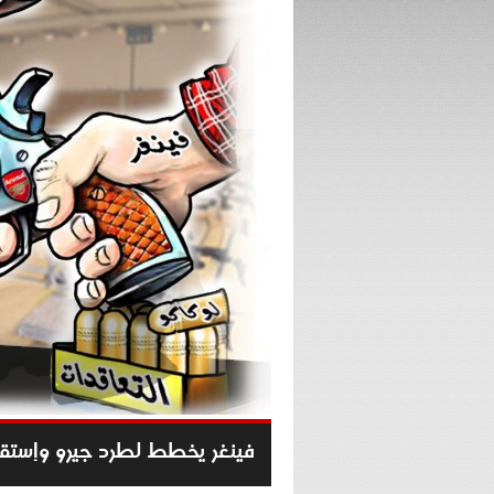
فينغر يخطط لطرد جيرو وإستقد