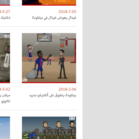
8-5-27
2018-7-05
فيدال يعوض فيدال في برشلونة
تكتيك ت
8-5-02
2018-2-06
برشلونة يتفوق على أتلتيكو مدريد
ميلان ي
غاتوزو