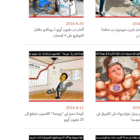
2016-6-20
201
حذر بايرن ميونيخ من صلابة
أكثر من مليون أورو لـ رونالدو مقابل
س
التوقيع على 4 قمصان
2016-4-11
201
 رحيل غوارديولا على الفريق في
قيمة محرز في "بورصة" اللاعبين ترتفع إلى
لموسم؟
20 مليون أورو