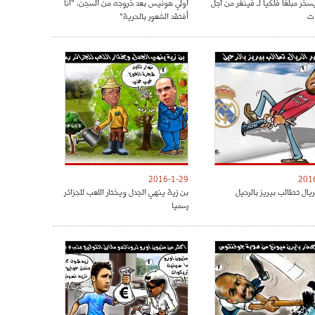
سخر مبلغا فلكيا لـ فينغر من أجل
أولي هونيس بعد خروجه من السجن: "أنا
ات
أفتقد الشعور بالحرية"
2016-1-29
201
ريال تطالب بيريز بالرحيل
بن زية ينهي الجدل ويختار اللعب للجزائر
رسميا