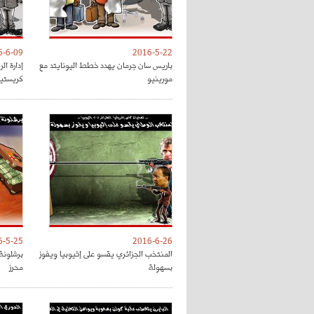
6-6-09
2016-5-22
باريس سان جرمان يهدد خطط اليونايتد مع
إدارة ال
مورينيو
كريستيا
6-5-25
2016-6-26
المنتخب الجزائري يقسو على إثيوبيا ويفوز
برشلونة 
بسهولة
محرز