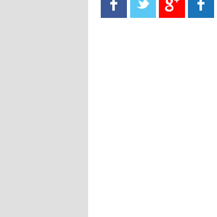
- 2021/08/15
13:40
يوفيتش يعرض خدماته على الإنتير
- 2021/08/15
13:16
أليغري: "الدفاع أبرز مشكلة تواجهنا
قبل انطلاق البطولة"
- 2021/08/15
13:15
مانشستر سيتي يُجهز عرضا جديدا من
أجل كاين
- 2021/08/15
12:56
ريال مدريد مستاء من ماريانو دياز
- 2021/08/15
12:47
دزيكو يُصر على راتب شهر جويلية
ويعرقل انتقاله إلى الإنتير
- 2021/08/15
12:43
لوبيز(رئيس بوردو): "صفقة عدلي مع