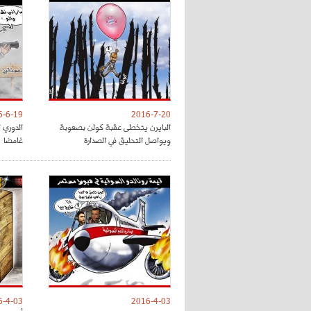
6-6-19
2016-7-20
البايرن يتخطى عقبة كولن بصعوبة
الدوري ا
ويواصل التحليق في الصدارة
غامضا
6-4-03
2016-4-03