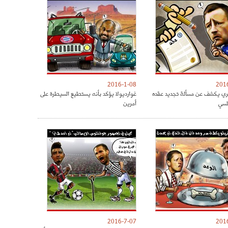
2016-1-08
201
ري يكشف عن مسألة تجديد عقده
غوارديولا يؤكد بأنه يستطيع السيطرة على
لسي
أمرين
2016-7-07
201