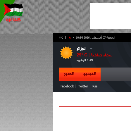
-
ع
|
FR
الجمعة 07 أغسطس 2026 10:54
الجزائر
سماء صافية
° C |
29
49
الرطوبة :
الفيديو
الصور
|
|
Facebook
Twitter
Rss