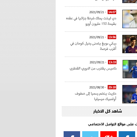
- 2021/09/21
14:07
دي ليخت يملك شرطا جزائيا في عقده
بقيمة 150 مليون أورو
- 2021/09/21
13:56
ريكي بويغ يتمنى رحيل كومان في
أقرب فرصة
- 2021/09/21
13:33
خاميس يقترب من الدوري القطري
- 2021/08/30
20:18
حاريث ينضم رسميا إلى صفوف
أولمبيك مرسيليا
شاهد كل الاخبار
- 2021/08/15
15:39
كراوتش:"سانشو صفقة الموسم في
كل الدوريات"
اف على مواقع التواصل الاجتماعي‎