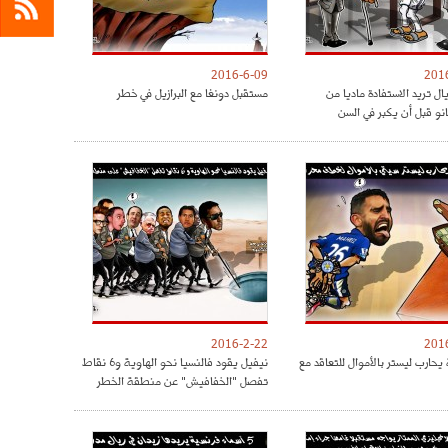
2016-6-09
201
ريال تريد الاستفادة ماديا من
مستقبل دونغا مع البرازيل في خطر
نو قبل أن يكبر في السن
2016-2-22
201
يحارب ليستر بالأموال للتعاقد مع
نيفيل يقود فالنسيا نحو الهاوية و6 نقاط
تفصل "الخفافيش" عن منطقة الخطر