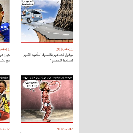
6-4-11
2016-4-11
نيفيل لجماهير فالنسيا: "سأعيد الأمور
جون تي
لنصابها الصحيح"
مع تشي
6-7-07
2016-7-07