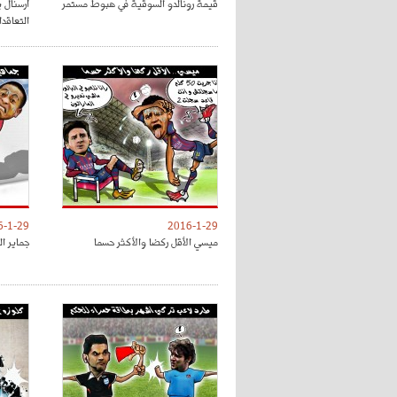
قيمة رونالدو السوقية في هبوط مستمر
أرسنال ي
التعاقد
6-1-29
2016-1-29
ميسي الأقل ركضا والأكثر حسما
جماير ال