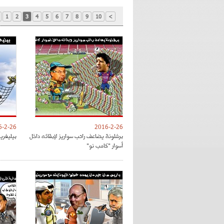
1
2
3
4
5
6
7
8
9
10
>
6-2-26
2016-2-26
برشلونة يضاعف راتب سواريز لإبقائه داخل
بيليغري
أسوار "كامب نو"