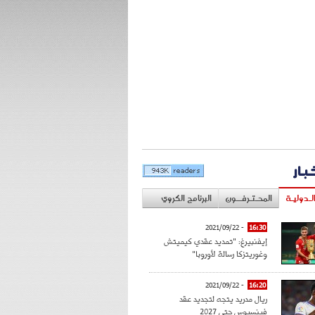
خبار
لـدوليـة
المحـتـرفــون
البرنامج الكروي
- 2021/09/22
16:30
إيفنبيرغ: "تمديد عقدي كيميتش
وغوريتزكا رسالة لأوروبا"
- 2021/09/22
16:20
ريال مدريد يتجه لتجديد عقد
فينسيوس حتى 2027