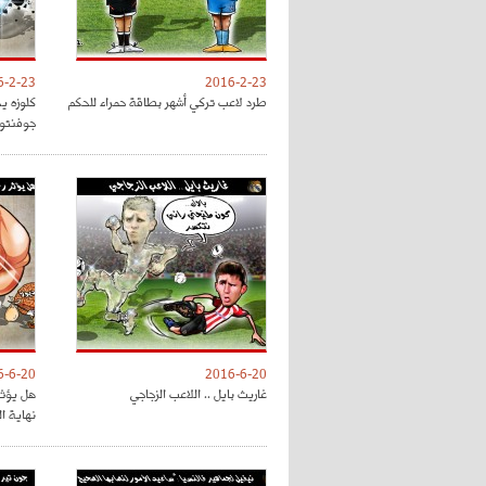
6-2-23
2016-2-23
طرد لاعب تركي أشهر بطاقة حمراء للحكم
كلوزه ي
جوفنتو
6-6-20
2016-6-20
غاريث بايل .. اللاعب الزجاجي
هل يؤثر
نهاية ا