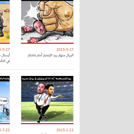
5-5-27
2015-5-27
الريال منهار يرد الإعتبار أمام شاختار
أرسنال 
في التأ
5-7-22
2015-1-23