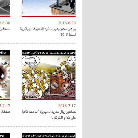
6-6-30
2016-6-30
رياض محرز يفوز بالكرة الذهبية الجزائرية
مستقبل 
لسنة 2015
6-7-17
2016-7-17
جماهير ريال مدريد لـ بيريز: "لم تعد قادرا
صفقة فل
على خداع الخرفان"