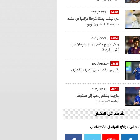
- 2021/09/21
14:07
دي ليخت يملك شرطا جزائيا في عقده
بقيمة 150 مليون أورو
- 2021/09/21
13:56
ريكي بويغ يتمنى رحيل كومان في
أقرب فرصة
- 2021/09/21
13:33
خاميس يقترب من الدوري القطري
- 2021/08/30
20:18
حاريث ينضم رسميا إلى صفوف
أولمبيك مرسيليا
شاهد كل الاخبار
- 2021/08/15
15:39
كراوتش:"سانشو صفقة الموسم في
كل الدوريات"
اف على مواقع التواصل الاجتماعي‎