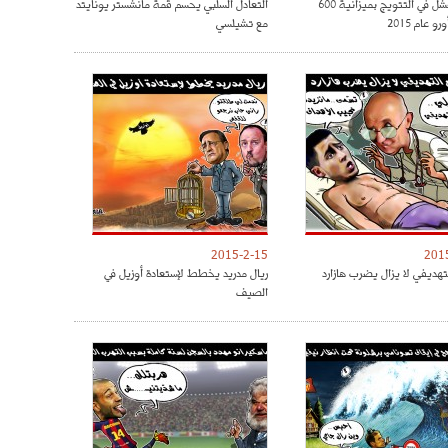
الريال فشل في التتويج بميزانية 600
التعادل السلبي يحسم قمة مانشستر يونايتد
و عام 2015
مع تشيلسي
2015-2-15
201
تهديفي لا يزال يضرب هازارد
ريال مدريد يخطط لإستعادة أوزيل في
الصيف