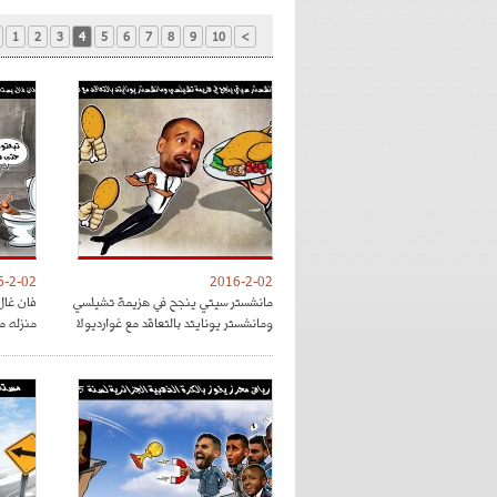
1
2
3
4
5
6
7
8
9
10
>
6-2-02
2016-2-02
مانشستر سيتي ينجح في هزيمة تشيلسي
فان غال
ومانشستر يونايتد بالتعاقد مع غوارديولا
منزله م