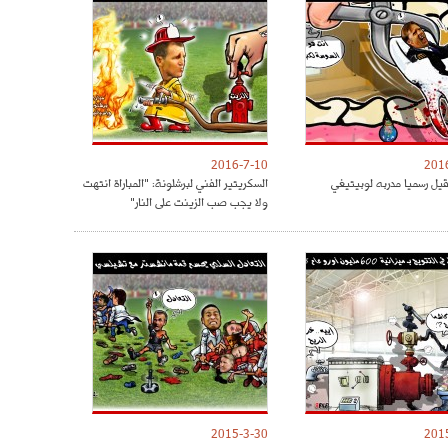
2016-7-10
201
قيل رسميا مدربه لوبيتيغي
السكريتير الفني لبرشلونة: "المباراة انتهت
ولا يجب صب الزينت على النار"
2015-3-30
201