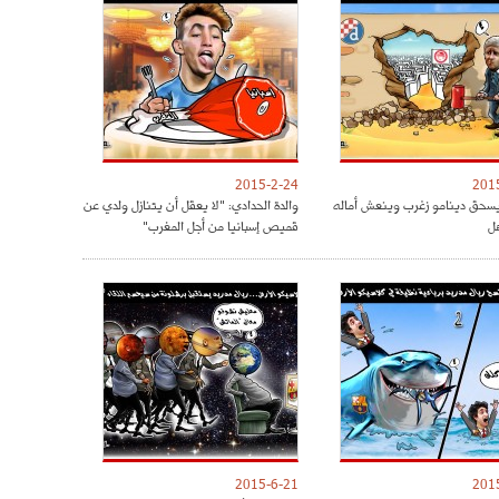
2015-2-24
201
يسحق دينامو زغرب وينعش أماله
والدة الحدادي: "لا يعقل أن يتنازل ولدي عن
هل
قميص إسبانيا من أجل المغرب"
2015-6-21
201