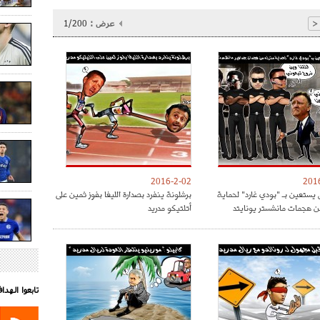
عرض :
1/200
<
2016-2-02
201
 يستعين بـ "بودي غارد" لحماية
برشلونة ينفرد بصدارة الليغا بفوز ثمين على
ن هجمات مانشستر يونايتد
أتلتيكو مدريد
تابعوا الهد