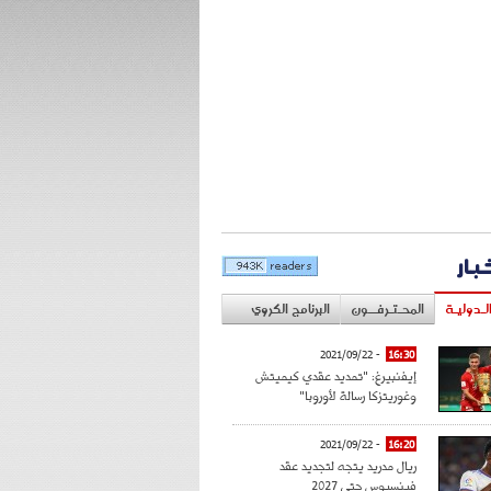
خبار
لـدوليـة
المحـتـرفــون
البرنامج الكروي
- 2021/09/22
16:30
إيفنبيرغ: "تمديد عقدي كيميتش
وغوريتزكا رسالة لأوروبا"
- 2021/09/22
16:20
ريال مدريد يتجه لتجديد عقد
فينسيوس حتى 2027