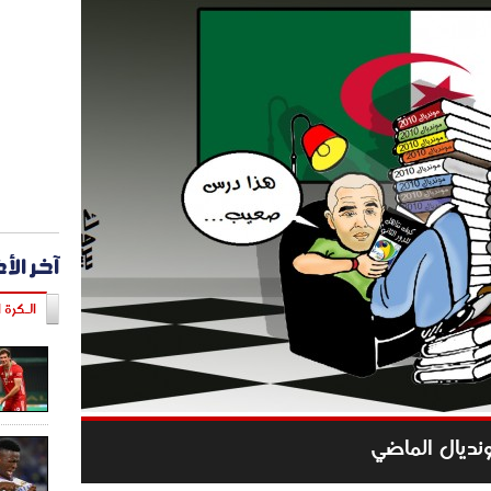
آخر الأ
الـكرة ا
نديال الماضي