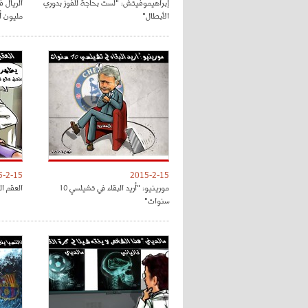
إبراهيموفيتش: "لست بحاجة للفوز بدوري
الأبطال"
مليون أور
5-2-15
2015-2-15
مورينيو: "أريد البقاء في تشيلسي 10
العقم ال
سنوات"