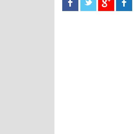
- 2021/08/15
13:40
يوفيتش يعرض خدماته على الإنتير
- 2021/08/15
13:16
أليغري: "الدفاع أبرز مشكلة تواجهنا
قبل انطلاق البطولة"
- 2021/08/15
13:15
مانشستر سيتي يُجهز عرضا جديدا من
أجل كاين
- 2021/08/15
12:56
ريال مدريد مستاء من ماريانو دياز
- 2021/08/15
12:47
دزيكو يُصر على راتب شهر جويلية
ويعرقل انتقاله إلى الإنتير
- 2021/08/15
12:43
لوبيز(رئيس بوردو): "صفقة عدلي مع