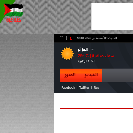
-
ع
|
FR
السبت 08 أغسطس 2026 18:01
الجزائر
سماء صافية
° C |
29
50
الرطوبة :
الفيديو
الصور
|
|
Facebook
Twitter
Rss