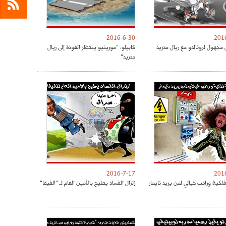
2016-6-30
201
مجهول لرونالدو مع ريال مدريد
كابيلو: "مورينيو ينتظر العودة إلى ريال
مدريد"
2016-7-17
201
كية وراتب خيالي لمن يريد نايمار
زلزال الفساد يطيح بالأمين العام لـ "الفيفا"