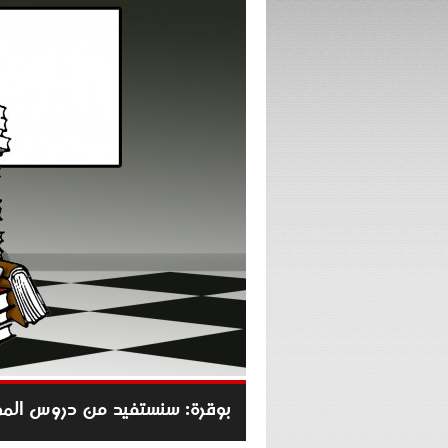
بوقرة: سنستفيد من دروس المو