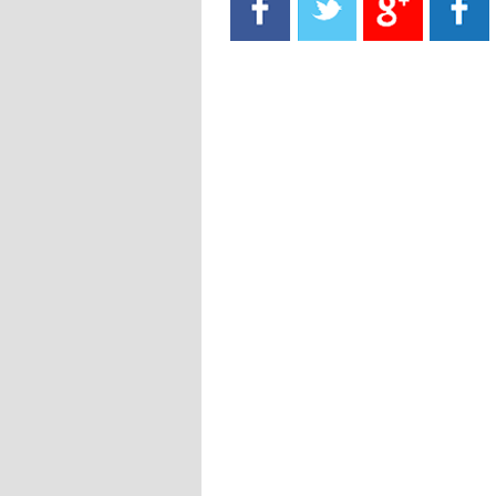
- 2021/08/15
13:40
يوفيتش يعرض خدماته على الإنتير
- 2021/08/15
13:16
أليغري: "الدفاع أبرز مشكلة تواجهنا
قبل انطلاق البطولة"
- 2021/08/15
13:15
مانشستر سيتي يُجهز عرضا جديدا من
أجل كاين
- 2021/08/15
12:56
ريال مدريد مستاء من ماريانو دياز
- 2021/08/15
12:47
دزيكو يُصر على راتب شهر جويلية
ويعرقل انتقاله إلى الإنتير
- 2021/08/15
12:43
لوبيز(رئيس بوردو): "صفقة عدلي مع