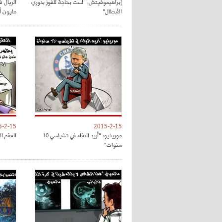
إبراهيموفيتش: "لست بحاجة للفوز بدوري
الأبطال"
مليون أور
5-2-15
2015-2-15
مورينيو: "أريد البقاء في تشيلسي 10
العقم ال
سنوات"