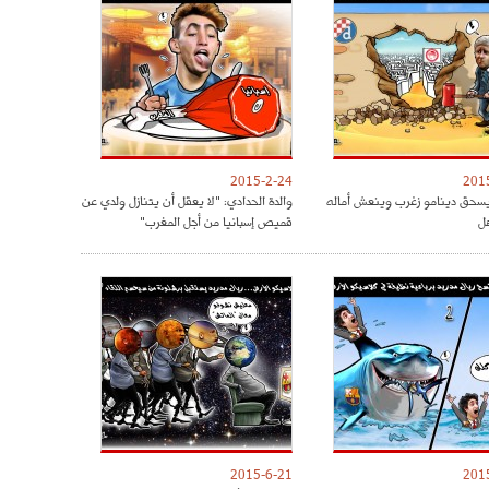
2015-2-24
201
يسحق دينامو زغرب وينعش أماله
والدة الحدادي: "لا يعقل أن يتنازل ولدي عن
هل
قميص إسبانيا من أجل المغرب"
2015-6-21
201