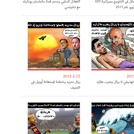
الريال فشل في التتويج بميزانية 600
التعادل السلبي يحسم قمة مانشستر يونايتد
و عام 2015
مع تشيلسي
2015-2-15
201
تهديفي لا يزال يضرب هازارد
ريال مدريد يخطط لإستعادة أوزيل في
الصيف