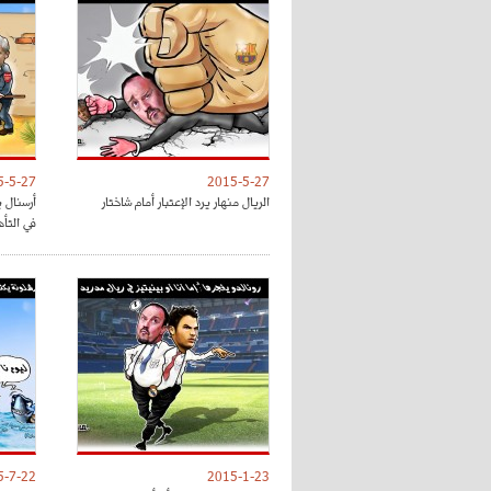
5-5-27
2015-5-27
الريال منهار يرد الإعتبار أمام شاختار
أرسنال 
في التأ
5-7-22
2015-1-23