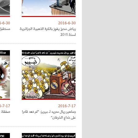
6-6-30
2016-6-30
رياض محرز يفوز بالكرة الذهبية الجزائرية
مستقبل 
لسنة 2015
6-7-17
2016-7-17
جماهير ريال مدريد لـ بيريز: "لم تعد قادرا
صفقة فل
على خداع الخرفان"