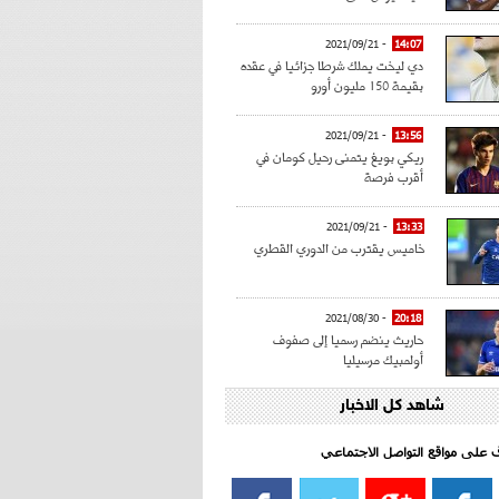
- 2021/09/21
14:07
دي ليخت يملك شرطا جزائيا في عقده
بقيمة 150 مليون أورو
- 2021/09/21
13:56
ريكي بويغ يتمنى رحيل كومان في
أقرب فرصة
- 2021/09/21
13:33
خاميس يقترب من الدوري القطري
- 2021/08/30
20:18
حاريث ينضم رسميا إلى صفوف
أولمبيك مرسيليا
شاهد كل الاخبار
- 2021/08/15
15:39
كراوتش:"سانشو صفقة الموسم في
كل الدوريات"
اف على مواقع التواصل الاجتماعي‎