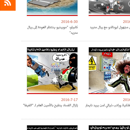
2016-6-30
201
مجهول لرونالدو مع ريال مدريد
كابيلو: "مورينيو ينتظر العودة إلى ريال
مدريد"
2016-7-17
201
كية وراتب خيالي لمن يريد نايمار
زلزال الفساد يطيح بالأمين العام لـ "الفيفا"