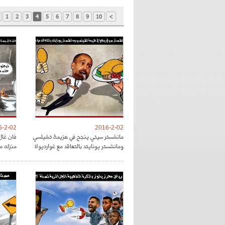
1
2
3
4
5
6
7
8
9
10
>
6-2-02
2016-2-02
مانشستر سيتي ينجح في هزيمة تشيلسي
فان غال
ومانشستر يونايتد بالتعاقد مع غوارديولا
منزله م