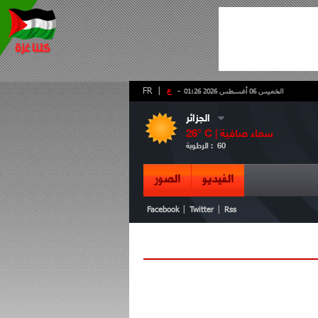
-
ع
|
FR
الخميس 06 أغسطس 2026 01:26
الجزائر
سماء صافية
° C |
26
60
الرطوبة :
الفيديو
الصور
|
|
Facebook
Twitter
Rss