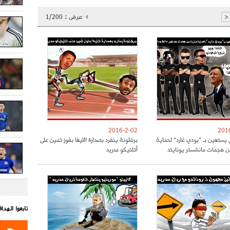
عرض :
1/200
<
2016-2-02
201
 يستعين بـ "بودي غارد" لحماية
برشلونة ينفرد بصدارة الليغا بفوز ثمين على
ن هجمات مانشستر يونايتد
أتلتيكو مدريد
تابعوا الهد