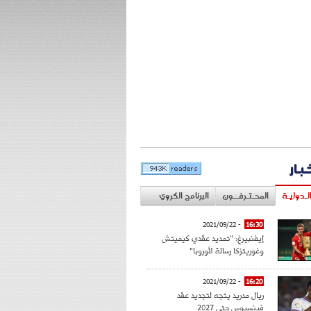
خبار
لـدوليـة
المحـتـرفــون
البرنامج الكروي
- 2021/09/22
16:30
إيفنبيرغ: "تمديد عقدي كيميتش
وغوريتزكا رسالة لأوروبا"
- 2021/09/22
16:20
ريال مدريد يتجه لتجديد عقد
فينسيوس حتى 2027