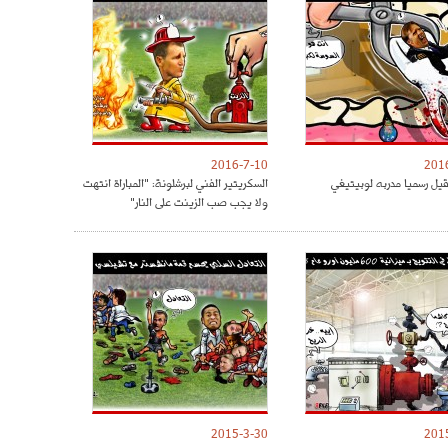
2016-7-10
201
قيل رسميا مدربه لوبيتيغي
السكريتير الفني لبرشلونة: "المباراة انتهت
ولا يجب صب الزينت على النار"
2015-3-30
201