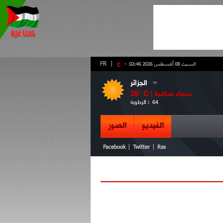
-
ع
|
FR
السبت 08 أغسطس 2026 02:46
الجزائر
سماء صافية
° C |
26
64
الرطوبة :
الفيديو
الصور
|
|
Facebook
Twitter
Rss