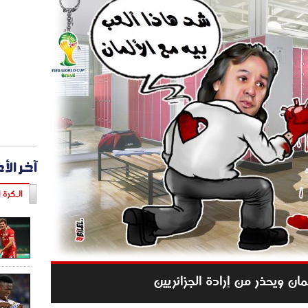
آخر الأ
الـكرة ا
مان ويحذر من إرادة الجزائريين