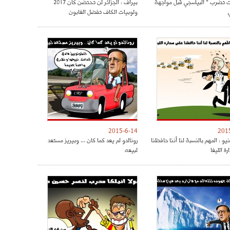
ت تضرب " البياسجي قبل مواجهة
بيراف : الجزائر لن تحتضن كان 2017
ولوبيات الكاف تفضل الغابون
2015-6-14
201
يو : المهم بالنسبة لنا أننا حافظنا
رونالدو لم يعد كما كان ... وبيريز مستعد
ة الليغا
لبيعه