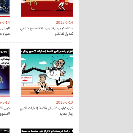
5-6-14
2015-6-14
مانشستر يونايتد يريد التعاقد مع كافاني
الريال ي
كبديل لفالكاو
ضياع ص
5-5-13
2015-5-13
كوينتراو ينضم الى قائمة إصابات لاعبي
جيرو الأ
ريال مدريد
الاسبوع