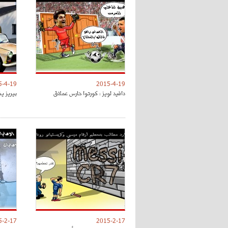
5-4-19
2015-4-19
دافيد لويز : كورتوا حارس عملاق
بيريز ين
5-2-17
2015-2-17