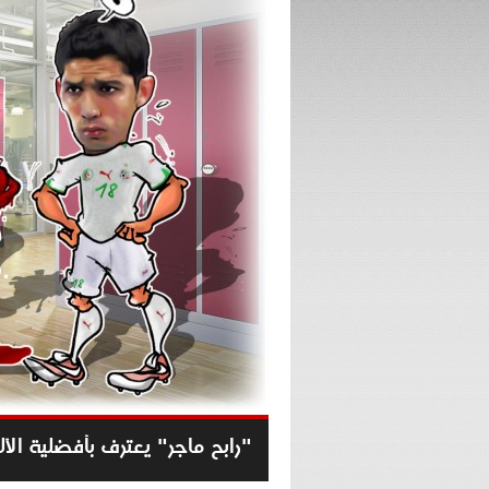
"رابح ماجر" يعترف بأفضلية الأل