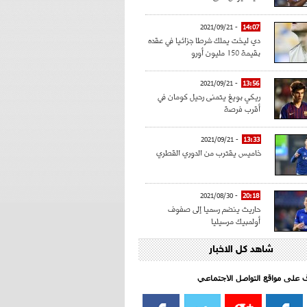
- 2021/09/21
14:07
دي ليخت يملك شرطا جزائيا في عقده
بقيمة 150 مليون أورو
- 2021/09/21
13:56
ريكي بويغ يتمنى رحيل كومان في
أقرب فرصة
- 2021/09/21
13:33
خاميس يقترب من الدوري القطري
- 2021/08/30
20:18
حاريث ينضم رسميا إلى صفوف
أولمبيك مرسيليا
شاهد كل الاخبار
- 2021/08/15
15:39
كراوتش:"سانشو صفقة الموسم في
كل الدوريات"
اف على مواقع التواصل الاجتماعي‎