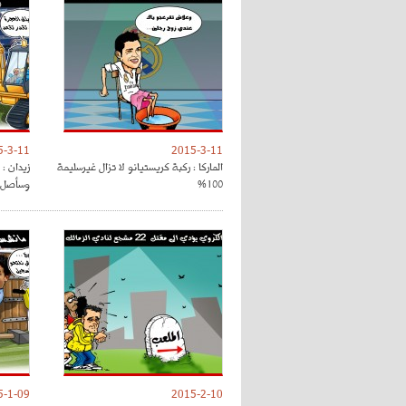
5-3-11
2015-3-11
الماركا : ركبة كريستيانو لا تزال غيرسليمة
زيدان : 
100%
وسأصل إ
5-1-09
2015-2-10