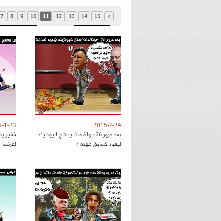
7
8
9
10
11
12
13
14
15
>
5-1-23
2015-2-24
بعد مرور 26 جولة ماذا يحتاج اليونايتد
فقير يدي
ليعود كسابق عهده ؟
لفرنسا