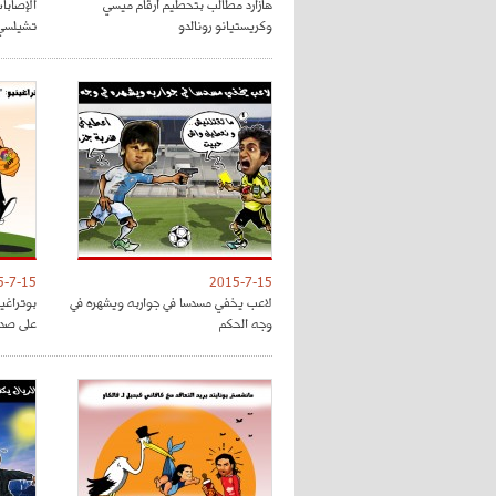
هازارد مطالب بتحطيم أرقام ميسي
الإصابا
وكريستيانو رونالدو
تشيلسي
5-7-15
2015-7-15
لاعب يخفي مسدسا في جواربه ويشهره في
بوتراغين
وجه الحكم
على صدار