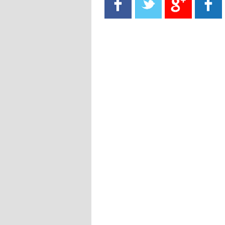
- 2021/08/15
13:40
يوفيتش يعرض خدماته على الإنتير
- 2021/08/15
13:16
أليغري: "الدفاع أبرز مشكلة تواجهنا
قبل انطلاق البطولة"
- 2021/08/15
13:15
مانشستر سيتي يُجهز عرضا جديدا من
أجل كاين
- 2021/08/15
12:56
ريال مدريد مستاء من ماريانو دياز
- 2021/08/15
12:47
دزيكو يُصر على راتب شهر جويلية
ويعرقل انتقاله إلى الإنتير
- 2021/08/15
12:43
لوبيز(رئيس بوردو): "صفقة عدلي مع