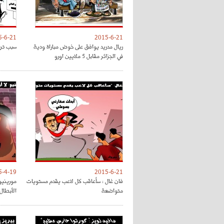
5-6-21
2015-6-21
ريال مدريد يوافق على خوض مباراة ودية
سبب ترا
في الجزائر مقابل 5 ملايين اورو
5-4-19
2015-6-21
فان غال : سأعاقب كل لاعب يقدم مستويات
مورينيو 
متواضعة
الأبطال