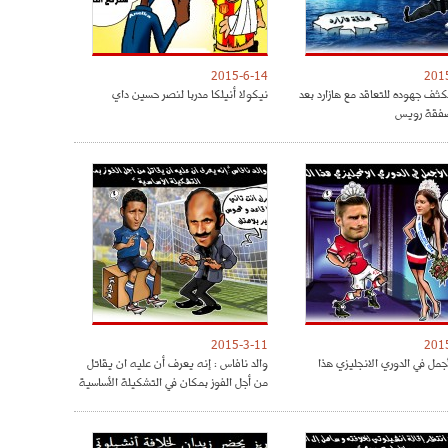
2015-6-14
201
كثف جهوده للتعاقد مع هازارد بعد
نيكولا أنيلكا مدربا لنصر حسين داي
فقة رويس
2015-3-11
201
جمل في الدوري الانجليزي هذا
والد نافاس : إنه يعرف أن عليه ان يقاتل
من أجل الفوز بمكان في التشكيلة الأساسية