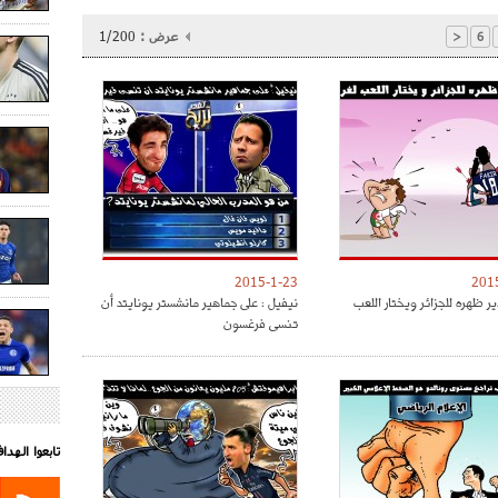
عرض :
1/200
<
6
2015-1-23
201
ر ظهره للجزائر ويختار اللعب
نيفيل : على جماهير مانشستر يونايتد أن
تنسى فرغسون
تابعوا الهد