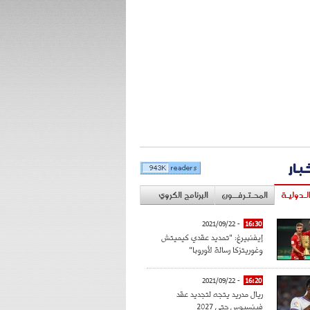
خبار
لـدوليـة
المحـتـرفــون
البرنامج الكروي
- 2021/09/22
16:30
إيفنبيرغ: "تمديد عقدي كيميتش
وغوريتزكا رسالة لأوروبا"
- 2021/09/22
16:20
ريال مدريد يتجه لتجديد عقد
فينسيوس حتى 2027