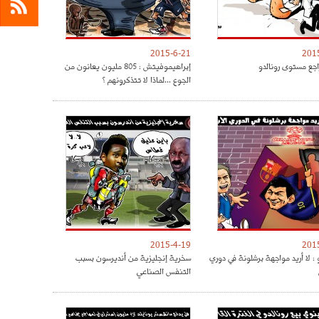
2015-6-21
201
جع مستوى رونالدو
إبراهيموفيتش : 805 مليون يعانون من
الجوع ...لماذا لا تتذكرونهم ؟
2015-4-19
201
: لا أريد مواجهة برشلونة في دوري
سخرية إنجليزية من أنديرسون بسبب
التنفس الصناعي