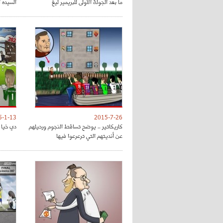
ما بعد الجولة الأولى للبريمير ليغ
السيده 
5-1-13
2015-7-26
كاريكاتير .. يوضح تساقط النجوم ورحيلهم
دي خيا و
عن أنديتهم التي ترعرعوا فيها