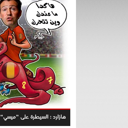
هازارد : السيطرة على "ميسي" م