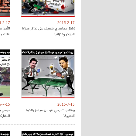
5-2-17
2015-2-17
إقبال جماهيري ضعيف على تذاكر مباراة
الأمن ه
الجزائر وتنزانيا
2016 بفرنسا
5-7-15
2015-7-15
رونالدو: "ميسي هو من سيفوز بالكرة
ميسي يت
الذهبية"
المشارك