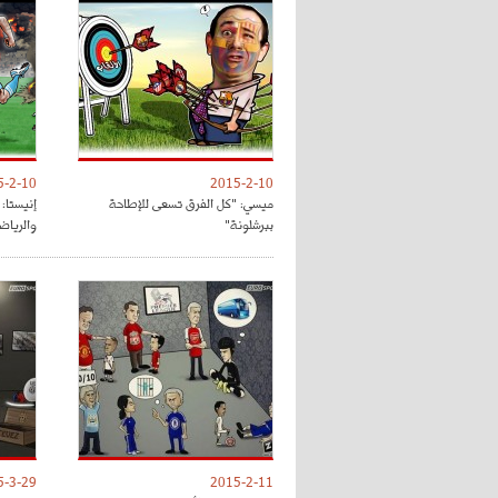
5-2-10
2015-2-10
ميسي: "كل الفرق تسعى للإطاحة
إنيستا:
ببرشلونة"
والرياض
5-3-29
2015-2-11