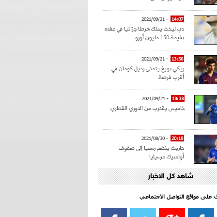
- 2021/09/21
14:07
دي ليخت يملك شرطا جزائيا في عقده
بقيمة 150 مليون أورو
- 2021/09/21
13:56
ريكي بويغ يتمنى رحيل كومان في
أقرب فرصة
- 2021/09/21
13:33
خاميس يقترب من الدوري القطري
- 2021/08/30
20:18
حاريث ينضم رسميا إلى صفوف
أولمبيك مرسيليا
شاهد كل الاخبار
- 2021/08/15
15:39
كراوتش:"سانشو صفقة الموسم في
كل الدوريات"
اف على مواقع التواصل الاجتماعي‎