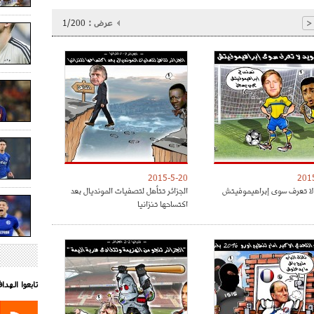
عرض :
1/200
<
2015-5-20
201
لا تعرف سوى إبراهيموفيتش
الجزائر تتأهل لتصفيات المونديال بعد
اكتساحها تنزانيا
تابعوا الهد