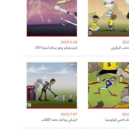
2015-5-19
201
تخب البرازيلي
كريستيانو وهو ينظر لمجرة CR7
2015-7-07
201
مام لاعبي كولومبيا
انريكي يواصل حصد الألقاب