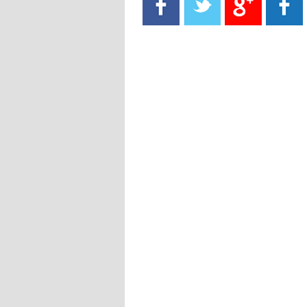
- 2021/08/15
13:40
يوفيتش يعرض خدماته على الإنتير
- 2021/08/15
13:16
أليغري: "الدفاع أبرز مشكلة تواجهنا
قبل انطلاق البطولة"
- 2021/08/15
13:15
مانشستر سيتي يُجهز عرضا جديدا من
أجل كاين
- 2021/08/15
12:56
ريال مدريد مستاء من ماريانو دياز
- 2021/08/15
12:47
دزيكو يُصر على راتب شهر جويلية
ويعرقل انتقاله إلى الإنتير
- 2021/08/15
12:43
لوبيز(رئيس بوردو): "صفقة عدلي مع