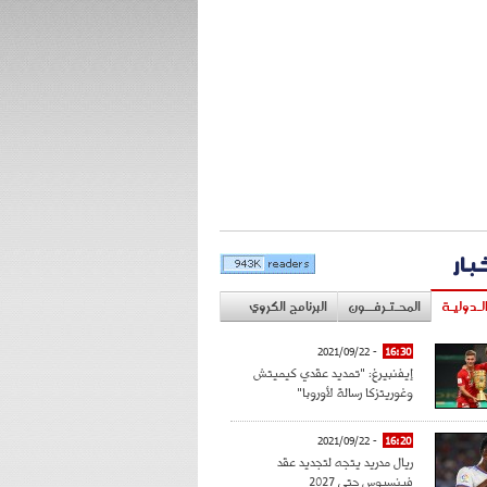
خبار
لـدوليـة
المحـتـرفــون
البرنامج الكروي
- 2021/09/22
16:30
إيفنبيرغ: "تمديد عقدي كيميتش
وغوريتزكا رسالة لأوروبا"
- 2021/09/22
16:20
ريال مدريد يتجه لتجديد عقد
فينسيوس حتى 2027