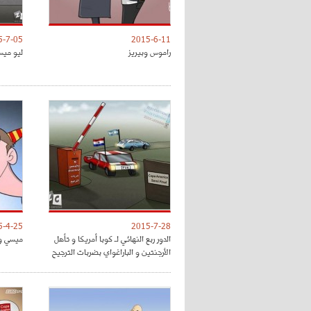
5-7-05
2015-6-11
راموس وبيريز
ليو ميس
5-4-25
2015-7-28
الدور ربع النهائي لـ كوبا أمريكا و تأهل
ميسي وح
الأرجنتين و الباراغواي بضربات الترجيح