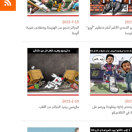
2015-7-15
201
و التحدي الأكبر أمام تنظيم "أورو"
الجزائر تنجو من الهزيمة وتتفادى ضربة
أليمة
2015-2-10
201
حدى إدارة برشلونة ويصر على
مازيمبي يجرد الجزائر من اللقب
ة في الكلاسيكو