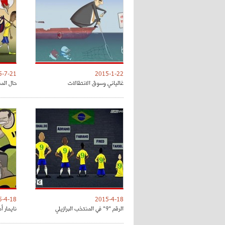
5-7-21
2015-1-22
غالياني وسوق الانتقالات
حال المن
5-4-18
2015-4-18
الرقم "9" في المنتخب البرازيلي
نايمار أ