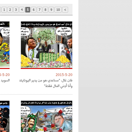
1
2
3
4
5
6
7
8
9
10
>
5-5-20
2015-5-20
فان غال: "مساعدي هو من يدير اليونايتد
السويد 
وأنا أجني المال فقط"