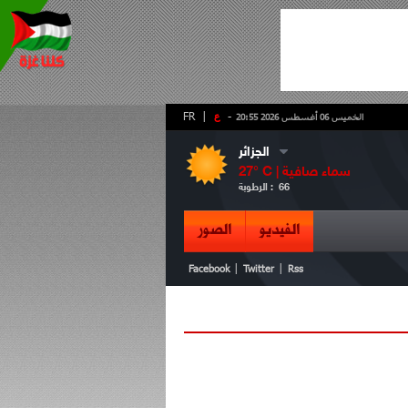
-
ع
|
FR
الخميس 06 أغسطس 2026 20:55
الجزائر
سماء صافية
° C |
27
66
الرطوبة :
الفيديو
الصور
|
|
Facebook
Twitter
Rss