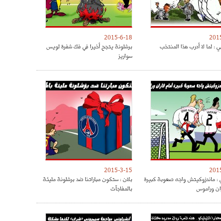
2015-6-18
201
 : لما لا أدرب هذا المنتخب
برشلونة يتجح أخيرا في فك شفرة لويس
سواريز
2015-3-15
201
: ماندزوكيتش واجه صعوبة كبيرة
بلان : ستكون مباراتنا ضد برشلونة مليئة
ران وراموس
بالمفاجآت