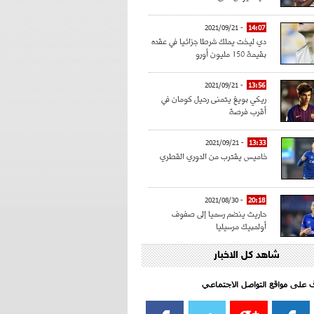
- 2021/09/21
14:07
دي ليخت يملك شرطا جزائيا في عقده
بقيمة 150 مليون أورو
- 2021/09/21
13:56
ريكي بويغ يتمنى رحيل كومان في
أقرب فرصة
- 2021/09/21
13:33
خاميس يقترب من الدوري القطري
- 2021/08/30
20:18
حاريث ينضم رسميا إلى صفوف
أولمبيك مرسيليا
شاهد كل الاخبار
- 2021/08/15
15:39
كراوتش:"سانشو صفقة الموسم في
كل الدوريات"
اف على مواقع التواصل الاجتماعي‎