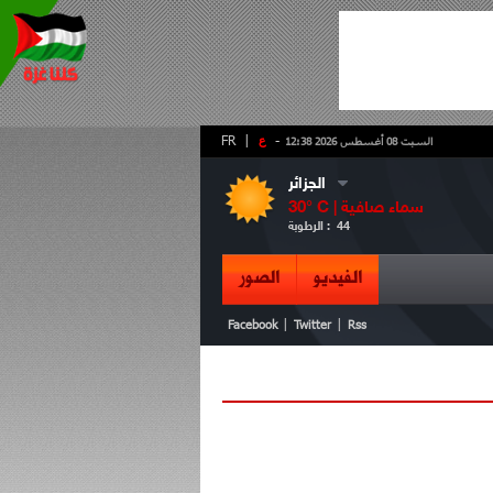
-
ع
|
FR
السبت 08 أغسطس 2026 12:38
الجزائر
سماء صافية
° C |
30
44
الرطوبة :
الفيديو
الصور
|
|
Facebook
Twitter
Rss