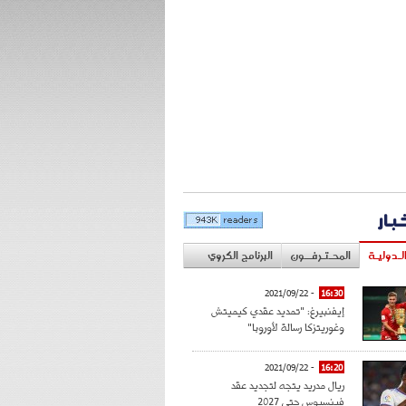
خبار
لـدوليـة
المحـتـرفــون
البرنامج الكروي
- 2021/09/22
16:30
إيفنبيرغ: "تمديد عقدي كيميتش
وغوريتزكا رسالة لأوروبا"
- 2021/09/22
16:20
ريال مدريد يتجه لتجديد عقد
فينسيوس حتى 2027