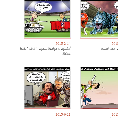
2015-2-14
201
ي يحذر لاعبيه
أنشيلوتي : مواجهة سيموني " شرف " لكنها
مشكلة
2015-6-11
201