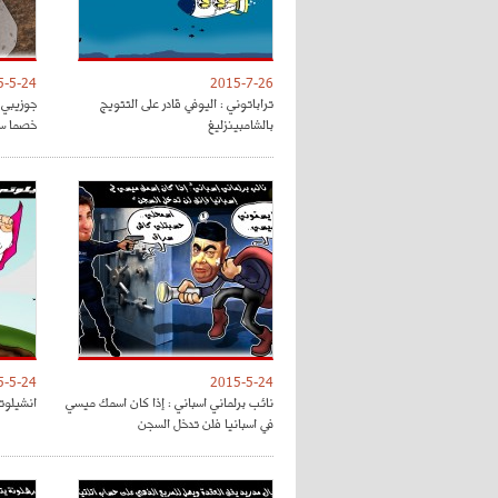
5-5-24
2015-7-26
تراباتوني : اليوفي قادر على التتويج
جوزيبي 
بالشامبينزليغ
خصما سه
5-5-24
2015-5-24
نائب برلماني اسباني : إذا كان اسمك ميسي
انشيلوت
في اسبانيا فلن تدخل السجن