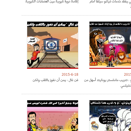
ي يفقد خدمات تياغو سيلفا امام
إقامة دورة كروية بين العصابات الكروية
2015-6-18
201
 : تدريب مانشستر يونايتد أسهل من
فن غال : يمن أن نفوز باللقب ولكن
تشيلسي