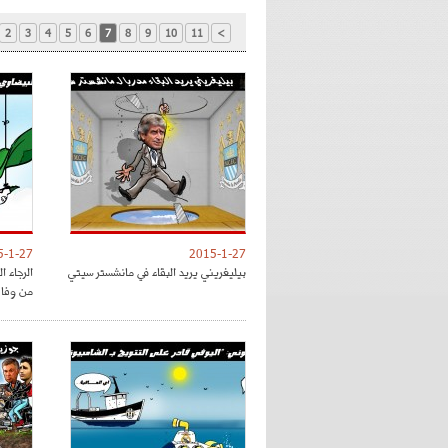
2
3
4
5
6
7
8
9
10
11
>
5-1-27
2015-1-27
بيليغريني يريد البقاء في مانشستر سيتي
الرجاء 
من وفا