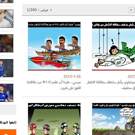
عرض :
1/200
<
2015-7-26
201
البيضاوي يأمل بخطف بطاقة التاهل
ميسي : علينا أن نقدم 110% من طاقتنا
ق سطيف
للفوز على بايرن
تابعوا الهد