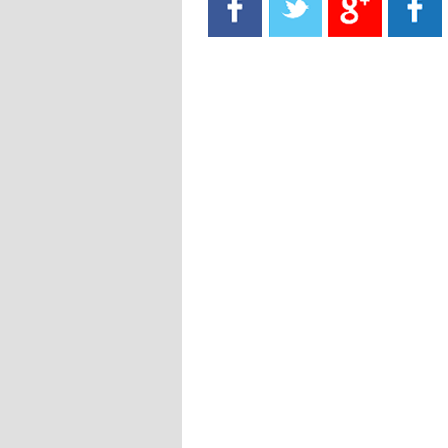
- 2021/08/15
13:40
يوفيتش يعرض خدماته على الإنتير
- 2021/08/15
13:16
أليغري: "الدفاع أبرز مشكلة تواجهنا
قبل انطلاق البطولة"
- 2021/08/15
13:15
مانشستر سيتي يُجهز عرضا جديدا من
أجل كاين
- 2021/08/15
12:56
ريال مدريد مستاء من ماريانو دياز
- 2021/08/15
12:47
دزيكو يُصر على راتب شهر جويلية
ويعرقل انتقاله إلى الإنتير
- 2021/08/15
12:43
لوبيز(رئيس بوردو): "صفقة عدلي مع