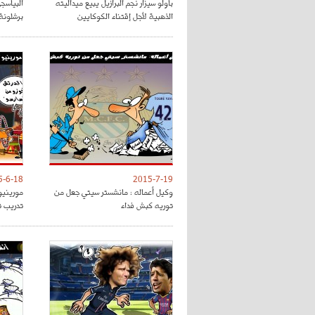
باولو سيزار نجم البرازيل يبيع ميداليته
البياسج
الذهبية لأجل إقتناء الكوكايين
برشلونة
5-6-18
2015-7-19
وكيل أعماله : مانشستر سيتي جعل من
مورينيو
توريه كبش فداء
تدريب 