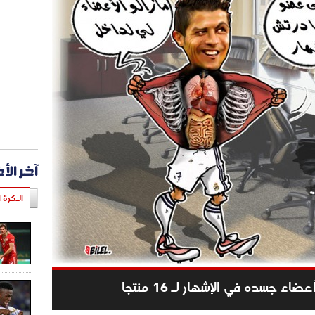
آخر الأ
الـكرة ا
 جسده في الإشهار لـ 16 منتجا