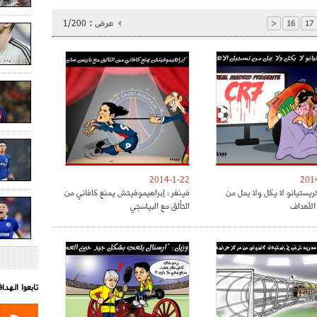
عرض :
1/200
<
16
17
2014-1-22
201
كريستيانو لا يكل ولا يمل من
فينغر : إبراهيموفيتش يمنع كافاني من
لأهداف
التألق مع البياسجي
تابعوا الهد