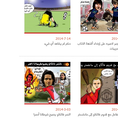
2014-7-14
201
ر لاعبيه على إرتداء أقنعة الذئاب
حكم لم يشاهد أي شيء
دريبات
2014-3-03
201
فاعل مع قدوم فالكاو إلى مانشستر
النمر فالكاو يصبح شيطانا أحمرا