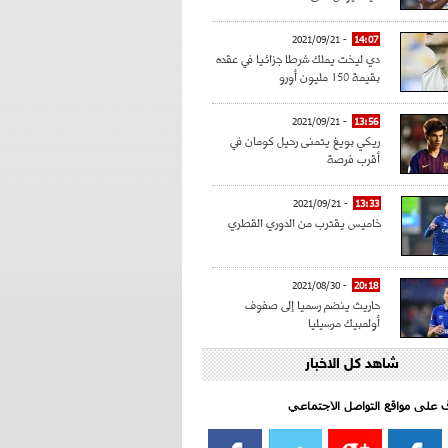
- 2021/09/21
14:07
دي ليخت يملك شرطا جزائيا في عقده
بقيمة 150 مليون أورو
- 2021/09/21
13:56
ريكي بويغ يتمنى رحيل كومان في
أقرب فرصة
- 2021/09/21
13:33
خاميس يقترب من الدوري القطري
- 2021/08/30
20:18
حاريث ينضم رسميا إلى صفوف
أولمبيك مرسيليا
شاهد كل الاخبار
- 2021/08/15
15:39
كراوتش:"سانشو صفقة الموسم في
كل الدوريات"
اف على مواقع التواصل الاجتماعي‎