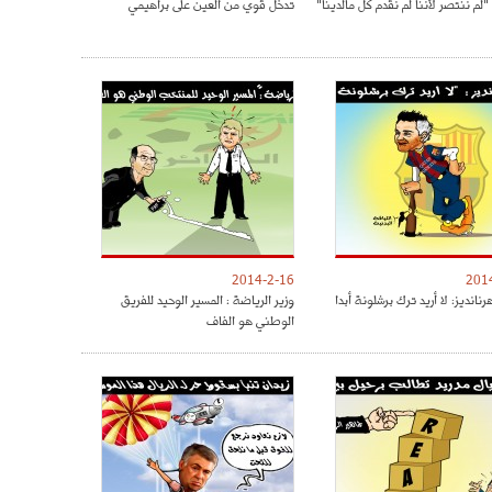
 "لم ننتصر لأننا لم نقدم كل مالدينا"
تدخل قوي من العين على براهيمي
2014-2-16
201
رنانديز: لا أريد ترك برشلونة أبدا
وزير الرياضة : المسير الوحيد للفريق
الوطني هو الفاف