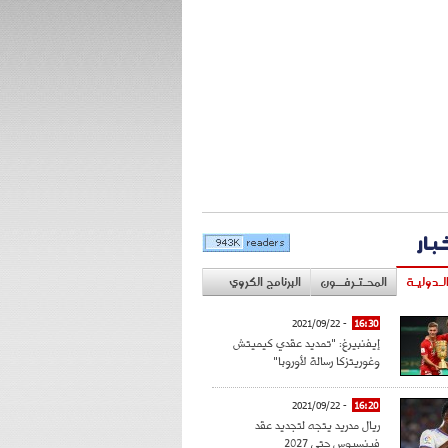
خبار
لـدوليـة
المحـتـرفــون
البرنامج الكروي
- 2021/09/22
16:30
إيفنبيرغ: "تمديد عقدي كيميتش
وغوريتزكا رسالة لأوروبا"
- 2021/09/22
16:20
ريال مدريد يتجه لتجديد عقد
فينسيوس حتى 2027