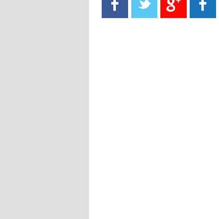
- 2021/08/15
13:40
يوفيتش يعرض خدماته على الإنتير
- 2021/08/15
13:16
أليغري: "الدفاع أبرز مشكلة تواجهنا
قبل انطلاق البطولة"
- 2021/08/15
13:15
مانشستر سيتي يُجهز عرضا جديدا من
أجل كاين
- 2021/08/15
12:56
ريال مدريد مستاء من ماريانو دياز
- 2021/08/15
12:47
دزيكو يُصر على راتب شهر جويلية
ويعرقل انتقاله إلى الإنتير
- 2021/08/15
12:43
لوبيز(رئيس بوردو): "صفقة عدلي مع