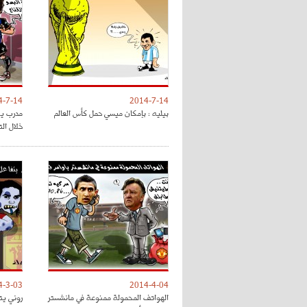
4-7-14
2014-7-14
بيليه : بإمكان ميسي حمل كأس العالم
مدرب يجب
خلال الت
4-3-03
2014-4-04
الهواتف المحمولة ممنوعة في مانشستر
روني يت