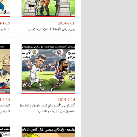
4-1-15
2014-2-16
بيريز يقرر الإستغناء عن كريستيانو
جماهير 
4-7-14
2014-7-14
أنشيلوتي:"أتليتيكو ليس فريق عنيف،بل
البياسج
يلعبون من أجل شعار النادي"
الفرنسي