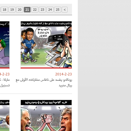
18
19
20
21
22
23
24
25
>
4-2-23
2014-2-23
رونالدو يفسد على نافاس مشاركته الأولى مع
ماركا : 
ريال مدريد
تسجيل ا