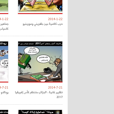
4-1-22
2014-1-22
حرب كلامية بين بلغريني ومورينيو
جماهير 
كاسياس
4-7-21
2014-7-21
تقارير غانية : الجزائر ستنظم كأس إفريقيا
رونالدو قفز 2.6 متر ليسجل
2017