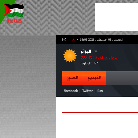
-
ع
|
FR
الخميس 06 أغسطس 2026 18:06
الجزائر
سماء صافية
° C |
28
57
الرطوبة :
الفيديو
الصور
|
|
Facebook
Twitter
Rss