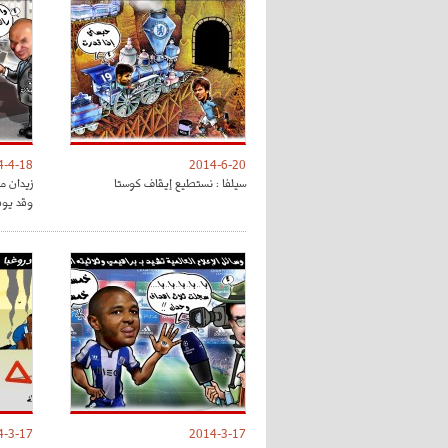
4-4-18
2014-6-20
سيلفا : نستطيع إيقاف كوستا
زيدان م
وقد يوقف ل
4-3-17
2014-3-17