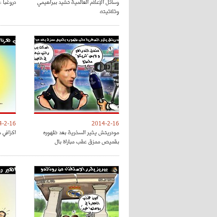
وسائل الإعلام العالمية تشيد ببراهيمي
دروغبا :
وثلاثيته
4-2-16
2014-2-16
مودريتش يثير السخرية بعد ظهوره
اكزافي ه
بقميص ممزق عقب مباراة بال