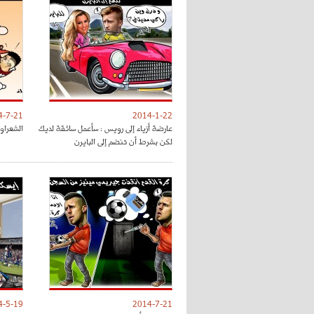
4-7-21
2014-1-22
عارضة أزياء إلى رويس : سأعمل سائقة لديك
الشعراوي
لكن بشرط أن تنضم إلى البايرن
4-5-19
2014-7-21