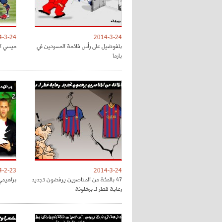
4-3-24
2014-3-24
بلفوضيل على رأس قائمة المسرحين في
ميسي ال
بارما
4-2-23
2014-3-24
47 بالمئة من المناصرين يرفضون تجديد
براهيمي 
رعاية قطر لـ برشلونة