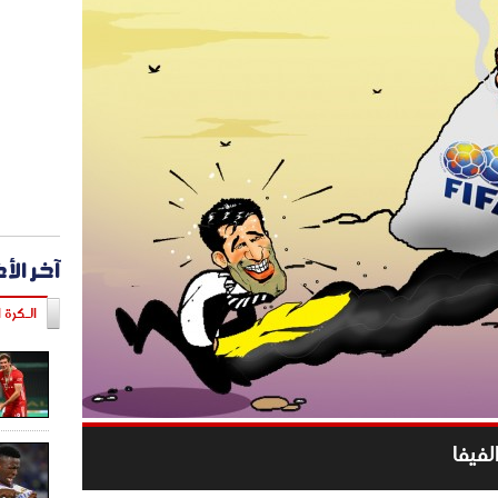
آخر الأ
الـكرة ا
لفيفا