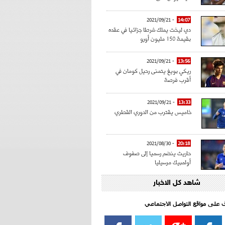
- 2021/09/21
14:07
دي ليخت يملك شرطا جزائيا في عقده
بقيمة 150 مليون أورو
- 2021/09/21
13:56
ريكي بويغ يتمنى رحيل كومان في
أقرب فرصة
- 2021/09/21
13:33
خاميس يقترب من الدوري القطري
- 2021/08/30
20:18
حاريث ينضم رسميا إلى صفوف
أولمبيك مرسيليا
شاهد كل الاخبار
- 2021/08/15
15:39
كراوتش:"سانشو صفقة الموسم في
كل الدوريات"
اف على مواقع التواصل الاجتماعي‎