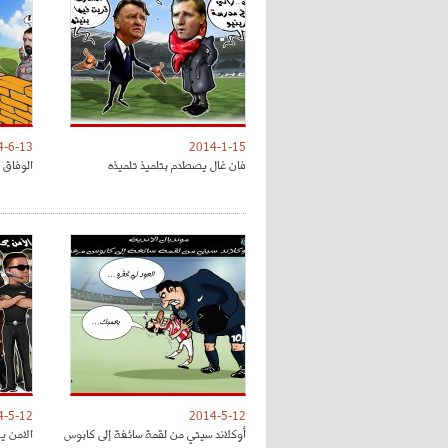
4-6-13
2014-1-15
فان غال يصطدم بتلميذ تلميذه
الوفاق 
4-5-12
2014-5-12
أوكلاند سيتي من لقمة سائغة إلى كابوس
الامن ي