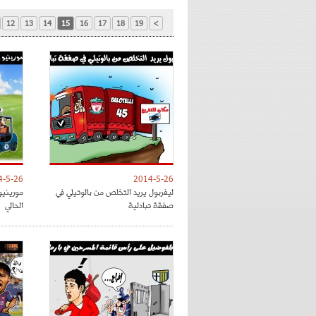
12
13
14
15
16
17
18
19
>
4-5-26
2014-5-26
ليفربول يريد التخلص من بالوتيلي في
مورينيو
صفقة تبادلية
الحالي