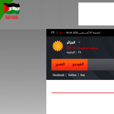
-
ع
|
FR
الجمعة 07 أغسطس 2026 06:04
الجزائر
سماء صافية
° C |
25
73
الرطوبة :
الفيديو
الصور
|
|
Facebook
Twitter
Rss