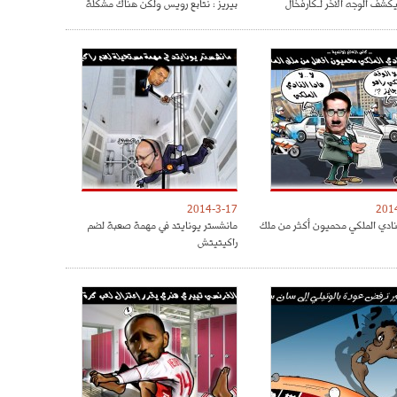
كشف الوجه الآخر لـكارفخال
بيريز : نتابع رويس ولكن هناك مشكلة
2014-3-17
201
نادي الملكي محميون أكثر من ملك
مانشستر يونايتد في مهمة صعبة لضم
راكيتيتش