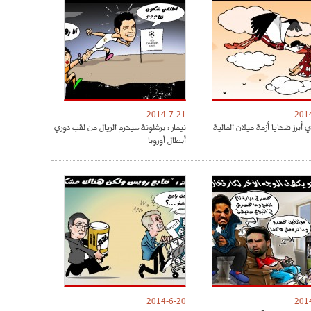
2014-7-21
201
 أبرز ضحايا أزمة ميلان المالية
نيمار : برشلونة سيحرم الريال من لقب دوري
أبطال أوروبا
2014-6-20
201