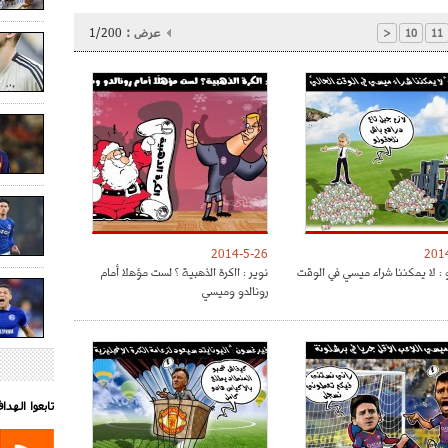
عرض :
1/200
<
10
11
2014-5-26
201
 : لا يمكننا شراء ميسي في الوقت
نوير : ااكرة الذهبية ؟ لست مؤهلا أمام
رونالدو وميسي
تابعوا الهد