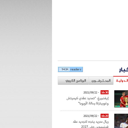
خبار
لـدوليـة
المحـتـرفــون
البرنامج الكروي
- 2021/09/22
16:30
إيفنبيرغ: "تمديد عقدي كيميتش
وغوريتزكا رسالة لأوروبا"
- 2021/09/22
16:20
ريال مدريد يتجه لتجديد عقد
فينسيوس حتى 2027