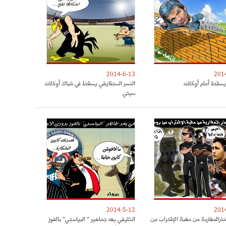
2014-6-13
201
يسقط أمام أوكلاند
النسر السطايفي يسقط في شباك أوكلاند
سيتي
2014-5-12
201
حذرالمغاربة من مغبة الإقتراب من
الخليفي يعد جماهير " البياسجي" بالفوز