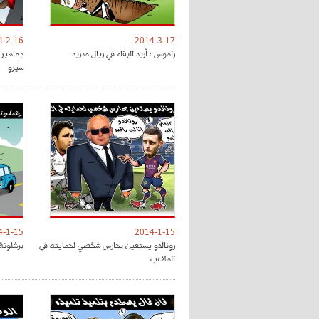
4-2-16
2014-3-17
راموس : أريد البقاء في ريال مدريد
جماهير 
سيرو
4-1-15
2014-1-15
رونالدو يستعين بحارس شخصي لحمايته في
برشلونة
الملاعب