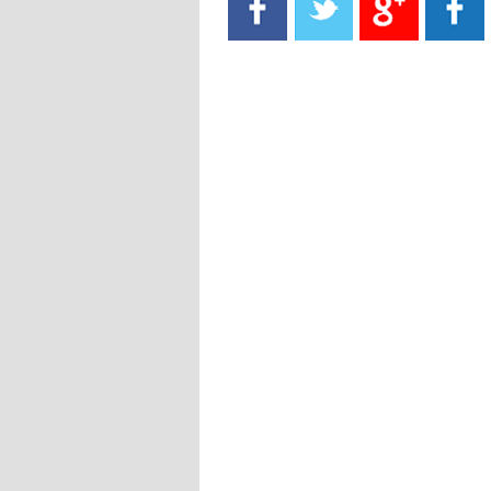
- 2021/08/15
13:40
يوفيتش يعرض خدماته على الإنتير
- 2021/08/15
13:16
أليغري: "الدفاع أبرز مشكلة تواجهنا
قبل انطلاق البطولة"
- 2021/08/15
13:15
مانشستر سيتي يُجهز عرضا جديدا من
أجل كاين
- 2021/08/15
12:56
ريال مدريد مستاء من ماريانو دياز
- 2021/08/15
12:47
دزيكو يُصر على راتب شهر جويلية
ويعرقل انتقاله إلى الإنتير
- 2021/08/15
12:43
لوبيز(رئيس بوردو): "صفقة عدلي مع