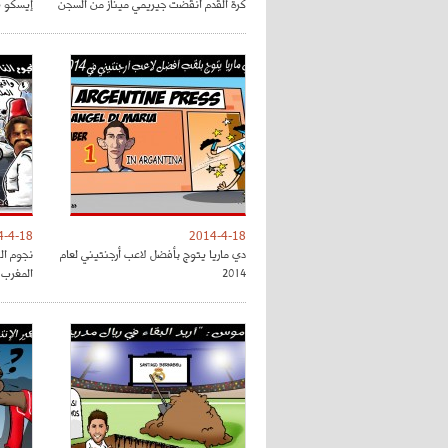
كرة القدم أنقضت جيريمي ميناز من السجن
إيسكو ي
4-4-18
2014-4-18
دي ماريا يتوج بأفضل لاعب أرجنتيني لعام
نجوم ال
2014
المغرب