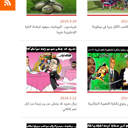
2014-3-24
201
لاعب الأقل جريا في برشلونة
فيرغسون : اليونايتد سيعود لزعامة الكرة
الإنجليزية فريبا
2014-1-22
201
يتوج بالكرة الذهبية الجزائرية
ريال مدريد قد يتخلى عن ين زيمة من اجل
ضم كافاني