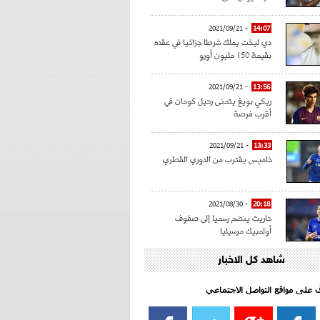
- 2021/09/21
14:07
دي ليخت يملك شرطا جزائيا في عقده
بقيمة 150 مليون أورو
- 2021/09/21
13:56
ريكي بويغ يتمنى رحيل كومان في
أقرب فرصة
- 2021/09/21
13:33
خاميس يقترب من الدوري القطري
- 2021/08/30
20:18
حاريث ينضم رسميا إلى صفوف
أولمبيك مرسيليا
شاهد كل الاخبار
- 2021/08/15
15:39
كراوتش:"سانشو صفقة الموسم في
كل الدوريات"
اف على مواقع التواصل الاجتماعي‎