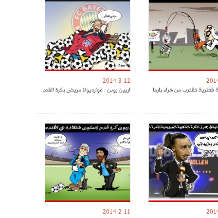
2014-3-12
201
قطرية تقترب من شراء بارما
اريين روبن : غوارديولا مريض بكرة القدم
2014-2-11
201