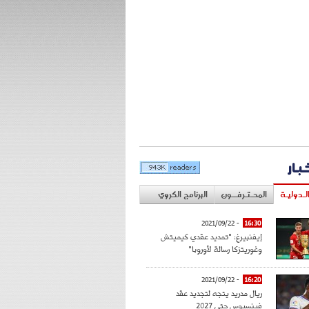
خبار
لـدوليـة
المحـتـرفــون
البرنامج الكروي
- 2021/09/22
16:30
إيفنبيرغ: "تمديد عقدي كيميتش
وغوريتزكا رسالة لأوروبا"
- 2021/09/22
16:20
ريال مدريد يتجه لتجديد عقد
فينسيوس حتى 2027