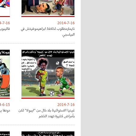
4-7-16
2014-7-16
نايمارمطلوب لخلافة ابراهيموفيتش في
فاليبوين
البياسجي
4-6-15
2014-7-16
غينيا الاستوائية بلد خال من "ايبولا" لكن
دونغا يت
بأمراض كثيرة تهدد الخضر