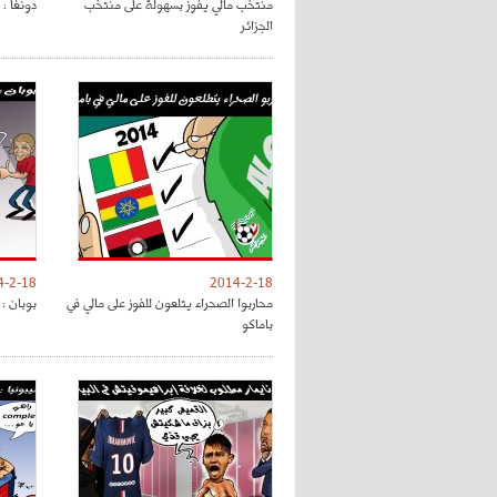
منتخب مالي يفوز بسهولة على منتخب
دونغا : 
الجزائر
4-2-18
2014-2-18
محاربوا الصحراء يتلعون للفوز على مالي في
بوبان : 
باماكو