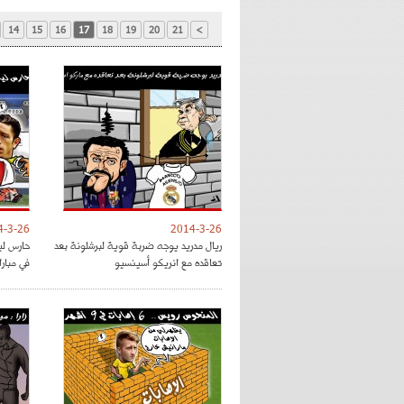
14
15
16
17
18
19
20
21
>
4-3-26
2014-3-26
ريال مدريد يوجه ضربة قوية لبرشلونة بعد
حارس لي
تعاقده مع انريكو أسينسيو
في مبار