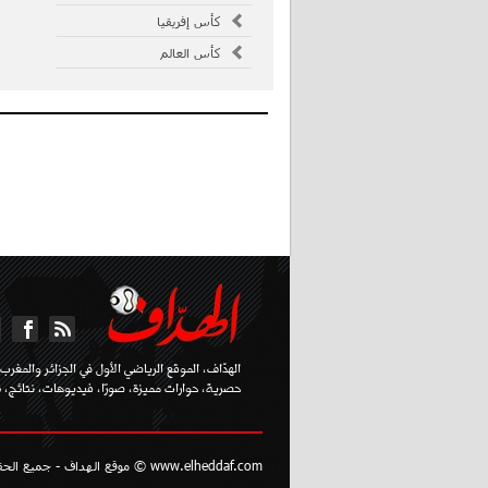
كأس إفريقيا
كأس العالم
الهدّاف، الموقع الرياضي الأول في الجزائر والمغرب ا
حصرية، حوارات مميزة، صورًا، فيديوهات، نتائج، تر
www.elheddaf.com © موقع الهداف - جميع الحقوق محفوظة - تصميم مؤسسة