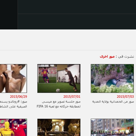
نشرت في :
صور اخرى
2015/06/29
2015/07/01
2015/07/03
صور من الحمدانية بولاية المدية
صور جلسة تصوير مع ميسي
صور: ‫#‏رون‬
لمطابقة حركاته مع لعبة FIFA 16
الصيفية على الشاط
إبنه وبعض الصديقات
الباهامز