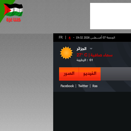
-
ع
|
FR
الجمعة 07 أغسطس 2026 19:32
الجزائر
سماء صافية
° C |
27
61
الرطوبة :
الفيديو
الصور
|
|
Facebook
Twitter
Rss