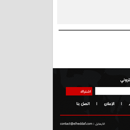
تروني
اشتراك
|
الإعلان
|
اتصل بنا
الايمايل :
contact@elheddaf.com