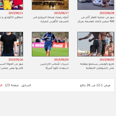
2015/06/11
2015/06/17
2015/06/28
صور من عملية افطار أكثر من
أجواء رمضان وصلاة التروايح في
جماهير الاكوادور و 
400 مناصر لاتحاد العاصمة بمركز
المسجد الأقصى المبارك
جمعية الوئام الخيرية بسطيف
2015/05/26
2015/06/03
2015/06/03
ماريو بالوتيلي يستمتع بعطلته
تدريبات مٌنتخب الارجنتين
صور من الجولة السيا
على الشواطئ الايطالية
استعداد لكوبا أمريكا
قام بها بعض عناصر 
تورونتو الكندية
عرض 1-12 من 26 نتائج
السابق
صفحة 1/3
ال