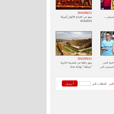
2015/06/11
تشيلي ..
‪#‎CA2015‬
2015/05/21
حية التي
صور رائعة من المدينة الاثرية
السيتي الى
"تيمڤاد" بولاية باتنة
تالي
الذهاب الى
أ رسل