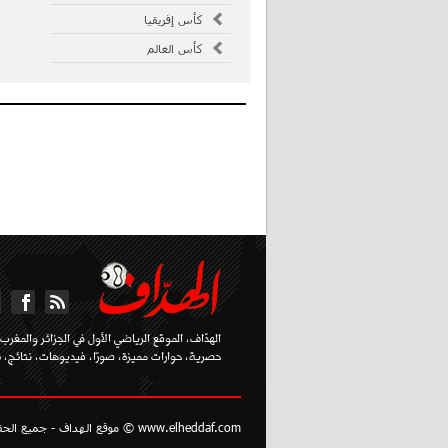
كأس إفريقيا
كأس العالم
الهدّاف، الموقع الرياضي الأول في الجزائر والمغرب ا
حصرية، حوارات مميزة، صورًا، فيديوهات، نتائج، تر
www.elheddaf.com © موقع الهداف - جميع الحقوق محفوظة - تصميم مؤسسة