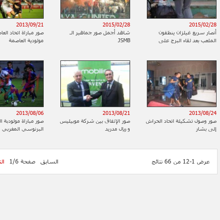
2013/09/21
2015/02/28
2015/02/28
أنصار سريع غيلزان ينظفون
شاهد أجمل صور جماهير الـ
صور مباراة اتحاد العا
الملعب بعد لقاء البرج على
JSMB
مولودية العاصمة
الطريقة اليابانية
2013/08/06
2013/08/21
2013/08/24
صور وصول تشكيلة اتحاد الحراش
صور الإتفاق بين شركة موبيليس
صور مباراة مولودبة ال
إلى بشار
و ريال مدريد
البرنوسي المغربي
عرض 1-12 من 66 نتائج
السابق
صفحة 1/6
ال