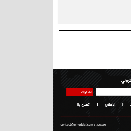
تروني
اشتراك
|
الإعلان
|
اتصل بنا
الايمايل :
contact@elheddaf.com