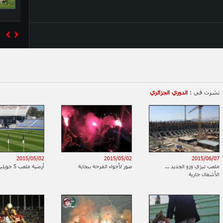
نشرت في :
الدوري الجزائري
2015/05/02
2015/05/02
2015/06/07
ملعب تيزي وزو الجديد ...
صور لأجواء الفرحة ببجاية
أرضية ملعب 5 جويلية
الأشغال جارية