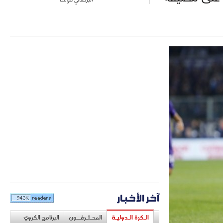
آخر الأخبار
الـكرة الـدوليـة
المحـتـرفــون
البرنامج الكروي