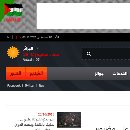
-
ع
|
FR
الأحد 09 أغسطس 2026 03:13
الجزائر
سماء صافية
° C |
29
35
الرطوبة :
الفيديو
الصور
الخدمات
جوائز
|
|
Facebook
Twitter
Rss
25/10/2015
سبورتينغ لشبونة يقسو على
بنفيكا بالثلاثة ويتصدر الدوري
ه على مضيفه
البرتغالي مؤقتا