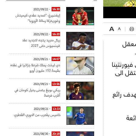
- 2021/09/22
16:30
إيفنبيرغ: "تمديد عقدي كيميتش
وغوريتزكا رسالة لأوروبا"
- 2021/09/22
16:20
ريال مدريد يتجه لتجديد عقد
معقل
فينسيوس حتى 2027
- 2021/09/21
14:07
يورنتينا
دي ليخت يملك شرطا جزائيا في عقده
بقيمة 150 مليون أورو
تقل الى
- 2021/09/21
13:56
ريكي بويغ يتمنى رحيل كومان في
هدف رائع
أقرب فرصة
- 2021/09/21
13:33
خاميس يقترب من الدوري القطري
ئعة
- 2021/08/30
20:18