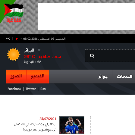
-
ع
|
FR
الخميس 06 أغسطس 2026 08:02
الجزائر
سماء صافية
° C |
26
62
الرطوبة :
الفيديو
الصور
الخدمات
جوائز
|
|
Facebook
Twitter
Rss
25/07/2021
لوكاتيلي يؤكد نيته في الانتقال
إلى جوفنتوس عبر تويتر!