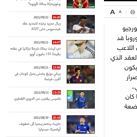
وغوريتزكا رسالة لأوروبا"
- 2021/09/22
16:20
ريال مدريد يتجه لتجديد عقد
ورجيو
فينسيوس حتى 2027
روبا قد
- 2021/09/21
14:07
اللاعب
دي ليخت يملك شرطا جزائيا في عقده
بقيمة 150 مليون أورو
 العقد الذي
ه ليكون
- 2021/09/21
13:56
ريكي بويغ يتمنى رحيل كومان في
رار
أقرب فرصة
،
- 2021/09/21
13:33
 كان
خاميس يقترب من الدوري القطري
بضعة
- 2021/08/30
20:18
حاريث ينضم رسميا إلى صفوف
أولمبيك مرسيليا