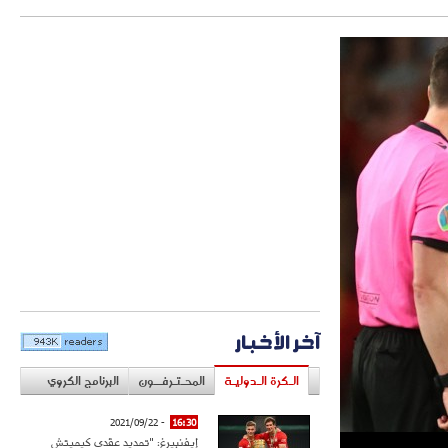
آخر الأخبار
الـكرة الـدوليـة
المحـتـرفــون
البرنامج الكروي
- 2021/09/22
16:30
إيفنبيرغ: "تمديد عقدي كيميتش