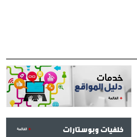
- 2021/07/27
14:42
أوهارا: "محرز، فودن ودي بروين..
ثلاثي من نار"
- 2021/07/25
18:30
لوكاتيلي يؤكد نيته في الانتقال إلى
جوفنتوس عبر تويتر!
- 2021/07/25
18:10
أنشيلوتي يصر على جلب كيليني
وقدوم الإيطالي يقترب
القائمة
خلفيات وبوستارات
القائمة