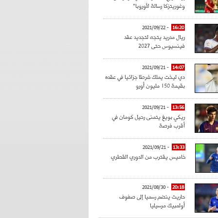
وغوريتزكا رسالة لأوروبا"
- 2021/09/22
16:20
ريال مدريد يتجه لتجديد عقد
فينسيوس حتى 2027
- 2021/09/21
14:07
دي ليخت يملك شرطا جزائيا في عقده
بقيمة 150 مليون أورو
- 2021/09/21
13:56
ريكي بويغ يتمنى رحيل كومان في
أقرب فرصة
- 2021/09/21
13:33
خاميس يقترب من الدوري القطري
- 2021/08/30
20:18
حاريث ينضم رسميا إلى صفوف
أولمبيك مرسيليا