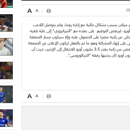
ير ميلان بسبب مشاكل مالية مع إدارة روما، ولم يتوصل اللاعب
 جويلية الماضي المقدر بـ 400 ألف أورو، ليرفض التوقيع على عقده مع "النيراتزوري" إلى غاية تلقيه
خلي عن راتبه مصرا على الحصول عليه وإلا سيكون مسار الصفقة
على إنهاء المشكلة وهو ما تم بالفعل ليكون الإعلان عن الصفقة
رسميا وشيكا جدا، تجدر الإشارة إلى أن دزيكو خفض من راتبه بقدر 3.5 مليون أورو للاتتقال إلى الإنتير، حيث أن