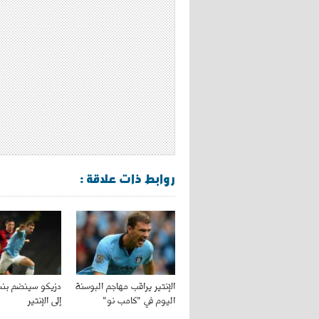
روابط ذات علاقة :
الإنتير يراقب مهاجم البوسنة
دزيكو سينضم بنس
اليوم في "كامب نو"
إلى الإنتير