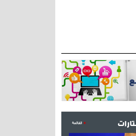
- 2021/07/27
14:42
أوهارا: "محرز، فودن ودي بروين..
ثلاثي من نار"
- 2021/07/25
18:30
لوكاتيلي يؤكد نيته في الانتقال إلى
جوفنتوس عبر تويتر!
- 2021/07/25
18:10
أنشيلوتي يصر على جلب كيليني
وقدوم الإيطالي يقترب
ارات
القائمة