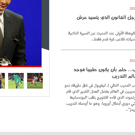
. رجل القانون الذي يتسيد عرش
للوهلة الأولى عند الحديث عن السيرة الذاتية
حياته كلاعب كرة قدم فقط...
.. حلم بأن يكون طبيبا فوجد
لم التدريب
 المدرب الحالي لـ ليفربول في شق طريقه نحو
ربين في العالم بفضل العمل الكبير الذي قام
موند الذي قاده للتتويج بلقب البوندسليغا
ائي دوري أبطال أوروبا، وهو ما أوصله لتدريب
دز"...