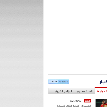
خبار
لـدوليـة
المحـتـرفــون
البرنامج الكروي
- 2021/09/22
16:30
إيفنبيرغ: "تمديد عقدي كيميتش