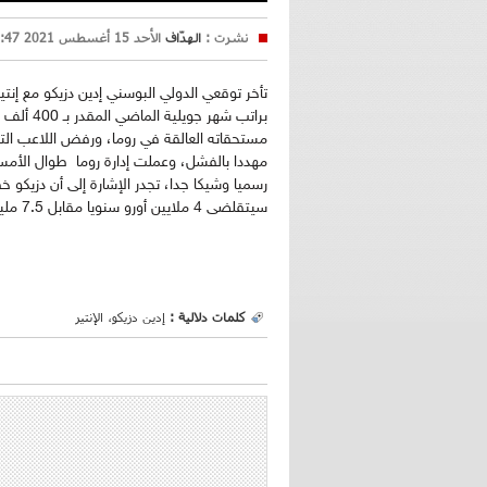
نشرت :
الهدّاف
الأحد 15 أغسطس 2021 12:47
تأخر توقعي الدولي البوسني إدين دزيكو مع إنت
براتب شهر
مستحقاته العالقة في روما، ورفض اللاعب الت
مهددا بالفشل، وعملت إدارة روما طوال الأمس 
سيتقلضى 4 ملايين أورو سنويا مقابل 7.5 مليون أورو كان يجنيها رفقة "الجيالوروسي".
كلمات دلالية :
إدين دزيكو، الإنتير