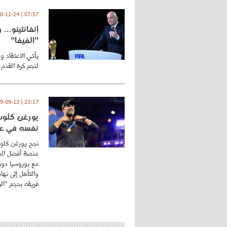
07:57 | 2020-11-24
إنفانتينو..
"الفيفا"
يأتي الاعتقاد و
لنجم كرة القدم 
23:17 | 2019-09-13
يورغن كلوب.
نفسه في عا
نجح يورغن كلوب
منصة أفضل المد
مع بوروسيا دورت
والتأهل إلى نه
فريقه بحجم "الري