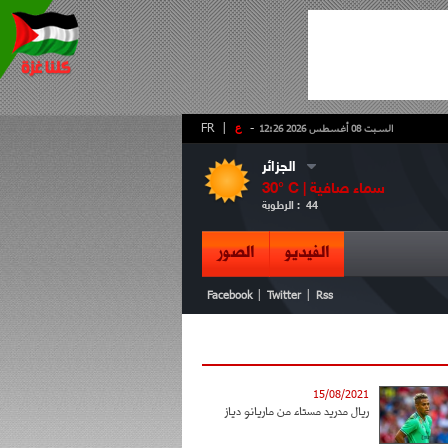
-
ع
|
FR
السبت 08 أغسطس 2026 12:26
الجزائر
سماء صافية
° C |
30
44
الرطوبة :
الفيديو
الصور
|
|
Facebook
Twitter
Rss
15/08/2021
ريال مدريد مستاء من ماريانو دياز