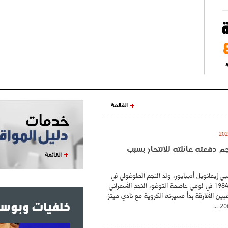
ة
القائمة
نجم دفعته عائلته للانتحار بسبب
القائمة
ي إيمانويل أديبايور، ولد النجم الطوغولي في
26 فيفري عام 1984 في لومي عاصمة التوغو، النجم الأسمراني
بين الأفارقة بدأ مسيرته الكروية مع نادي ميتز
خلفيات وبوست