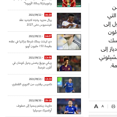
وغوريتزكا رسالة لأوروبا"
من
التي
- 2021/09/22
16:20
ريال مدريد يتجه لتجديد عقد
ل إلى
فينسيوس حتى 2027
لون
- 2021/09/21
14:07
مسك
دي ليخت يملك شرطا جزائيا في عقده
بقيمة 150 مليون أورو
انو دياز إلى
نشيلوتي
- 2021/09/21
13:56
ريكي بويغ يتمنى رحيل كومان في
مة.
أقرب فرصة
- 2021/09/21
13:33
خاميس يقترب من الدوري القطري
- 2021/08/30
20:18
حاريث ينضم رسميا إلى صفوف
أولمبيك مرسيليا