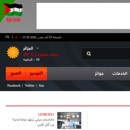
-
ع
|
FR
الجمعة 07 أغسطس 2026 17:35
الجزائر
سماء صافية
° C |
28
59
الرطوبة :
الفيديو
الصور
الخدمات
جوائز
|
|
Facebook
Twitter
Rss
15/08/2021
مانشستر سيتي يُجهز عرضا جديدا
من أجل كاين