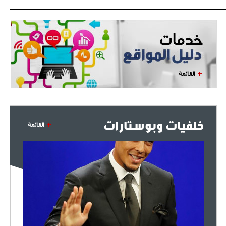
- 2021/07/27
14:42
أوهارا: "محرز، فودن ودي بروين..
ثلاثي من نار"
- 2021/07/25
18:30
لوكاتيلي يؤكد نيته في الانتقال إلى
جوفنتوس عبر تويتر!
القائمة
- 2021/07/25
18:10
أنشيلوتي يصر على جلب كيليني
وقدوم الإيطالي يقترب
خلفيات وبوستارات
القائمة