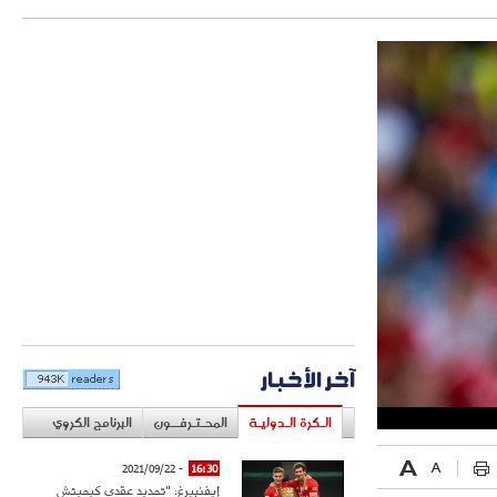
آخر الأخبار
الـكرة الـدوليـة
المحـتـرفــون
البرنامج الكروي
- 2021/09/22
16:30
إيفنبيرغ: "تمديد عقدي كيميتش