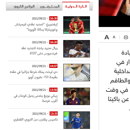
الـكرة الـدوليـة
المحـتـرفــون
البرنامج الكروي
- 2021/09/22
16:30
إيفنبيرغ: "تمديد عقدي كيميتش
وغوريتزكا رسالة لأوروبا"
- 2021/09/22
16:20
ريال مدريد يتجه لتجديد عقد
ادة
فينسيوس حتى 2027
ار في
- 2021/09/21
14:07
اخلية
دي ليخت يملك شرطا جزائيا في عقده
بقيمة 150 مليون أورو
والطاقم
، في وقت
- 2021/09/21
13:56
ريكي بويغ يتمنى رحيل كومان في
ن باكيتا
أقرب فرصة
- 2021/09/21
13:33
خاميس يقترب من الدوري القطري