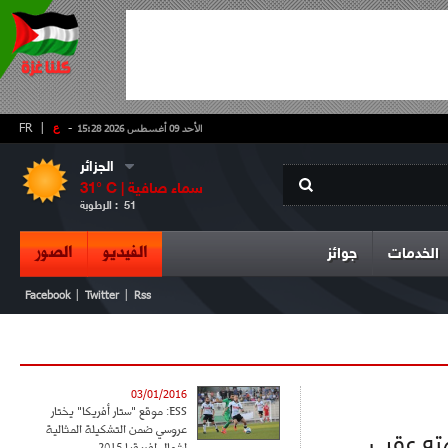
-
ع
|
FR
الأحد 09 أغسطس 2026 15:28
الجزائر
سماء صافية
° C |
31
51
الرطوبة :
الفيديو
الصور
الخدمات
جوائز
|
|
Facebook
Twitter
Rss
03/01/2016
ESS: موقع "ستار أفريكا" يختار
عروسي ضمن التشكيلة المثالية
ته عقب
لشمال إفريقيا 2015