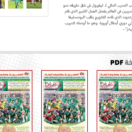
 المدرب الحالي لـ ليفربول في شق طريقه نحو
ربين في العالم بفضل العمل الكبير الذي قام
موند الذي قاده للتتويج بلقب البوندسليغا
ائي دوري أبطال أوروبا، وهو ما أوصله لتدريب
دز"...
ة
PDF