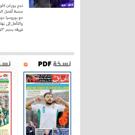
نجح يورغن كلوب
منصة أفضل المد
مع بوروسيا دورت
والتأهل إلى نه
فريقه بحجم "الري
نسخة
PDF
نسخ