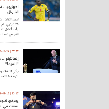
أديبايور... 
الأموال
اسمه الكامل، شي
وأحد أفضل اللاع
الفرنسي عام 2001 ...
07:57 | 2020-11-24
إنفانتينو..
"الفيفا"
يأتي الاعتقاد و
لنجم كرة القدم 
23:17 | 2019-09-13
يورغن كلوب.
نفسه في عا