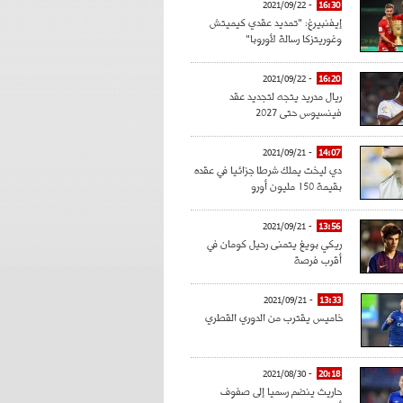
- 2021/09/22
16:30
إيفنبيرغ: "تمديد عقدي كيميتش
وغوريتزكا رسالة لأوروبا"
- 2021/09/22
16:20
ريال مدريد يتجه لتجديد عقد
فينسيوس حتى 2027
- 2021/09/21
14:07
دي ليخت يملك شرطا جزائيا في عقده
بقيمة 150 مليون أورو
- 2021/09/21
13:56
ريكي بويغ يتمنى رحيل كومان في
أقرب فرصة
- 2021/09/21
13:33
خاميس يقترب من الدوري القطري
- 2021/08/30
20:18
حاريث ينضم رسميا إلى صفوف