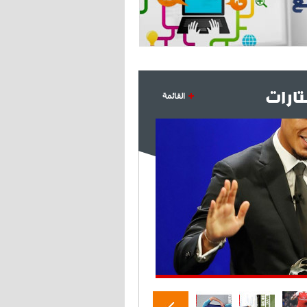
- 2021/07/27
14:42
أوهارا: "محرز، فودن ودي بروين..
ثلاثي من نار"
ارات
- 2021/07/25
18:30
القائمة
لوكاتيلي يؤكد نيته في الانتقال إلى
جوفنتوس عبر تويتر!
- 2021/07/25
18:10
أنشيلوتي يصر على جلب كيليني
وقدوم الإيطالي يقترب