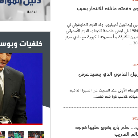
نجم دفعته عائلته للانتحار بسبب
القائمة
ي إيمانويل أديبايور، ولد النجم الطوغولي في
26 فيفري عام 1984 في لومي عاصمة التوغو، النجم الأسمراني
بين الأفارقة بدأ مسيرته الكروية مع نادي ميتز
خلفيات وبوست
. رجل القانون الذي يتسيد عرش
للوهلة الأولى عند الحديث عن السيرة الذاتية
حياته كلاعب كرة قدم فقط...
.. حلم بأن يكون طبيبا فوجد
لم التدريب