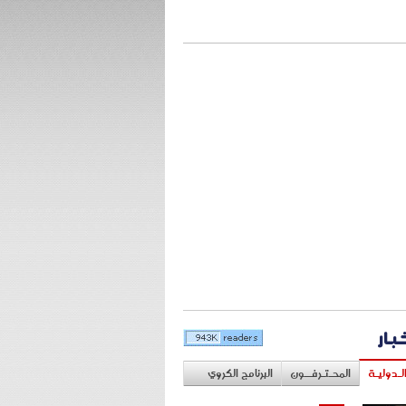
خبار
لـدوليـة
المحـتـرفــون
البرنامج الكروي