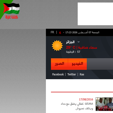
-
ع
|
FR
الجمعة 07 أغسطس 2026 17:23
الجزائر
سماء صافية
° C |
29
57
الرطوبة :
الفيديو
الصور
|
|
Facebook
Twitter
Rss
17/08/2016
USMA: كفالي يتفق مع حداد
ويخلف عمروش