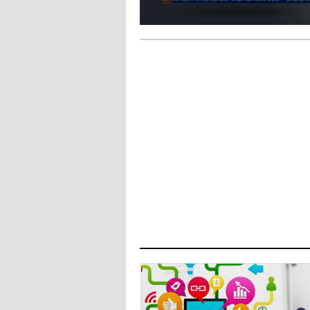
- 2021/08/15
12:47
دزيكو يُصر على راتب شهر جويلية
ويعرقل انتقاله إلى الإنتير
- 2021/08/15
12:43
لوبيز(رئيس بوردو): "صفقة عدلي مع
ميلان في الطريق الصحيح"
- 2021/08/09
12:54
كاسانو:"لوكاكو في تشيلسي؟ سيذهب
من أجل المال"
- 2021/08/09
12:48
رئيس الإنتير يمنح موافقته لبيع
لوتارو
- 2021/08/04
15:10
اجتماع حاسم لإدارة ميلان مع نظيرتها
من الريال للفصل في صفقة إيسكو
- 2021/08/04
14:50
البياسجي عرض على مبابي راتبا خياليا