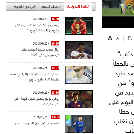
الـكرة الـدوليـة
المحـتـرفــون
البرنامج الكروي
- 2021/09/22
16:30
إيفنبيرغ: "تمديد عقدي كيميتش
وغوريتزكا رسالة لأوروبا"
- 2021/09/22
16:20
ريال مدريد يتجه لتجديد عقد
لذئاب"
فينسيوس حتى 2027
 بالخطأ
- 2021/09/21
14:07
عة بعد طرد
دي ليخت يملك شرطا جزائيا في عقده
بقيمة 150 مليون أورو
و" من
حديد في
- 2021/09/21
13:56
ريكي بويغ يتمنى رحيل كومان في
ة اليوم على
أقرب فرصة
ى خطا
- 2021/09/21
13:33
أن تغلب
خاميس يقترب من الدوري القطري
باب