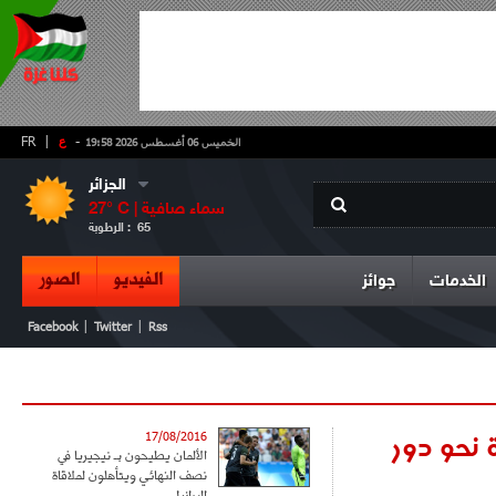
-
ع
|
FR
الخميس 06 أغسطس 2026 19:58
الجزائر
سماء صافية
° C |
27
65
الرطوبة :
الفيديو
الصور
الخدمات
جوائز
|
|
Facebook
Twitter
Rss
 نحو دور
17/08/2016
الألمان يطيحون بـ نيجيريا في
نصف النهائي ويتأهلون لملاقاة
البرازيل