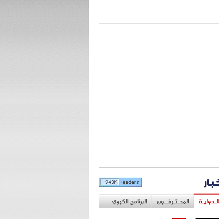
خبار
لـدوليـة
المحـتـرفــون
البرنامج الكروي