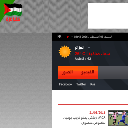
-
ع
|
FR
السبت 08 أغسطس 2026 03:43
الجزائر
سماء صافية
° C |
26
62
الرطوبة :
الفيديو
الصور
|
|
Facebook
Twitter
Rss
21/08/2016
MCA: زطشي يمنح غريب يومين
بخصوص منصوري