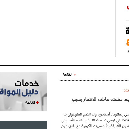
ة
القائمة
نجم دفعته عائلته للانتحار بسبب
القائمة
ي إيمانويل أديبايور، ولد النجم الطوغولي في
26 فيفري عام 1984 في لومي عاصمة التوغو، النجم الأسمراني
بين الأفارقة بدأ مسيرته الكروية مع نادي ميتز