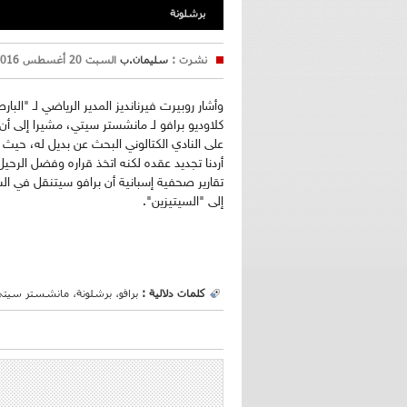
برشلونة
نشرت :
سليمان.ب
السبت 20 أغسطس 2016 20:27
وأشار روبيرت فيرنانديز المدير الرياضي لـ "الب
كلاوديو برافو لـ مانشستر سيتي، مشيرا إلى أن
على النادي الكتالوني البحث عن بديل له، حيث
أردنا تجديد عقده لكنه اتخذ قراره وفضل الرحي
تقارير صحفية إسبانية أن برافو سيتنقل في ال
إلى "السيتيزين".
كلمات دلالية :
برافو، برشلونة، مانشستر سيت