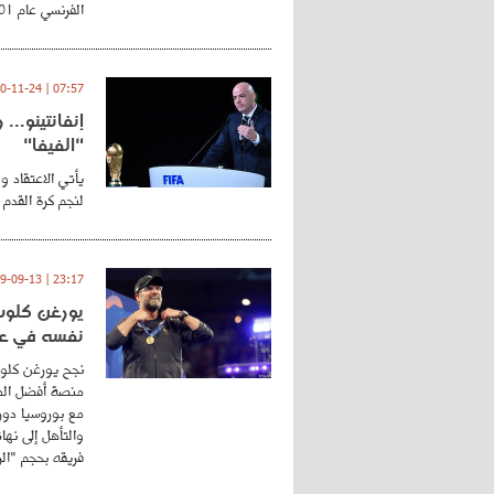
الفرنسي عام 2001 ...
07:57 | 2020-11-24
إنفانتينو..
"الفيفا"
يأتي الاعتقاد و
لنجم كرة القدم 
23:17 | 2019-09-13
يورغن كلوب.
نفسه في عا
نجح يورغن كلوب
منصة أفضل المد
مع بوروسيا دورت
والتأهل إلى نه
فريقه بحجم "الري