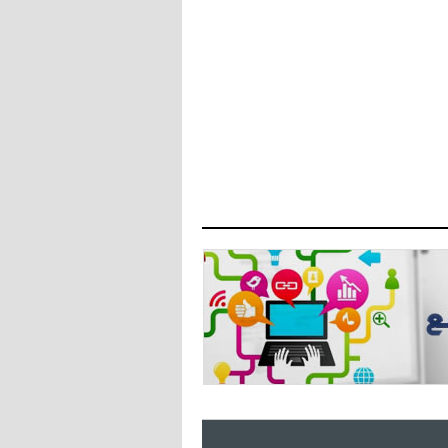
- 2021/07/27
14:42
أوهارا: "محرز، فودن ودي بروين..
ثلاثي من نار"
- 2021/07/25
18:30
لوكاتيلي يؤكد نيته في الانتقال إلى
جوفنتوس عبر تويتر!
- 2021/07/25
18:10
أنشيلوتي يصر على جلب كيليني
وقدوم الإيطالي يقترب