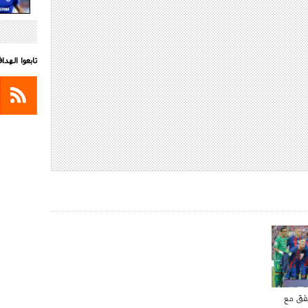
تابعوا الهد
فق مع