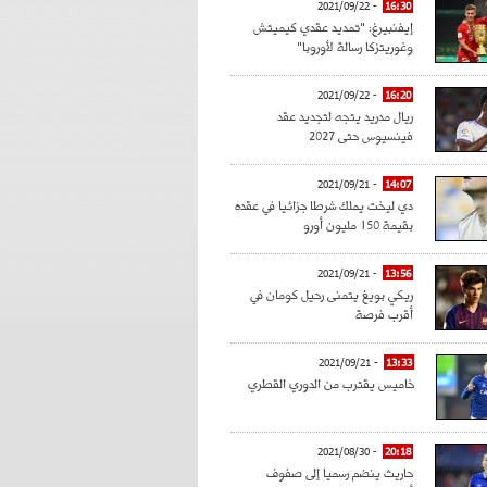
- 2021/09/22
16:30
إيفنبيرغ: "تمديد عقدي كيميتش
وغوريتزكا رسالة لأوروبا"
- 2021/09/22
16:20
ريال مدريد يتجه لتجديد عقد
فينسيوس حتى 2027
- 2021/09/21
14:07
دي ليخت يملك شرطا جزائيا في عقده
بقيمة 150 مليون أورو
- 2021/09/21
13:56
ريكي بويغ يتمنى رحيل كومان في
أقرب فرصة
- 2021/09/21
13:33
خاميس يقترب من الدوري القطري
- 2021/08/30
20:18
حاريث ينضم رسميا إلى صفوف