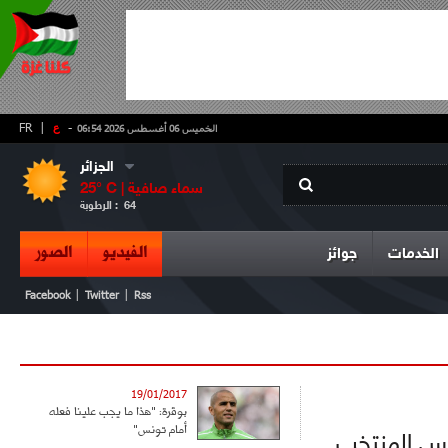
-
ع
|
FR
الخميس 06 أغسطس 2026 06:54
الجزائر
سماء صافية
° C |
25
64
الرطوبة :
الفيديو
الصور
الخدمات
جوائز
|
|
Facebook
Twitter
Rss
19/01/2017
بوقرة: "هذا ما يجب علينا فعله
أمام تونس"
ارس المنتخب