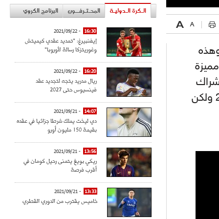
الـكرة الـدوليـة
المحـتـرفــون
البرنامج الكروي
- 2021/09/22
16:30
إيفنبيرغ: "تمديد عقدي كيميتش
وغوريتزكا رسالة لأوروبا"
وهذه
مميزة
- 2021/09/22
16:20
ريال مدريد يتجه لتجديد عقد
يشراك
فينسيوس حتى 2027
بانتظام مع فريقه أنطاليا سبور التركي الذي يلعب له منذ 2015 ولكن
- 2021/09/21
14:07
دي ليخت يملك شرطا جزائيا في عقده
بقيمة 150 مليون أورو
- 2021/09/21
13:56
ريكي بويغ يتمنى رحيل كومان في
أقرب فرصة
- 2021/09/21
13:33
خاميس يقترب من الدوري القطري