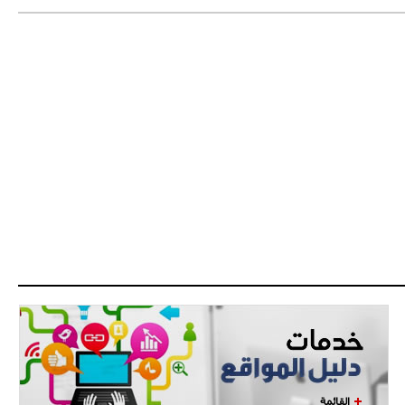
- 2021/08/04
14:50
البياسجي عرض على مبابي راتبا خياليا
- 2021/07/27
14:42
أوهارا: "محرز، فودن ودي بروين..
ثلاثي من نار"
- 2021/07/25
18:30
لوكاتيلي يؤكد نيته في الانتقال إلى
جوفنتوس عبر تويتر!
- 2021/07/25
18:10
أنشيلوتي يصر على جلب كيليني
وقدوم الإيطالي يقترب
القائمة