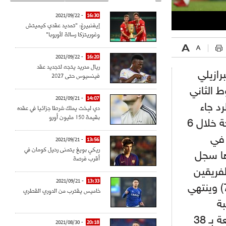
- 2021/09/22
16:30
إيفنبيرغ: "تمديد عقدي كيميتش
وغوريتزكا رسالة لأوروبا"
- 2021/09/22
16:20
ريال مدريد يتجه لتجديد عقد
رازيلي
فينسيوس حتى 2027
ي (د26)، وفي الشوط الثاني
- 2021/09/21
14:07
(د52)، غير أن الرد جاء
دي ليخت يملك شرطا جزائيا في عقده
بقيمة 150 مليون أورو
قوي من "المدفعجية" وهذا بعد أن صاروا متقدمين في النتيجة خلال 6
 في
- 2021/09/21
13:56
ريكي بويغ يتمنى رحيل كومان في
كا النتيجة في (د56) وبعدها سجل
أقرب فرصة
ة بين الفريقين
- 2021/09/21
13:33
بعد أن عدل البرازيلي فيرمينيو النتيجة لفريقه ليفربول في (د71) وينتهي
خاميس يقترب من الدوري القطري
بة
الخامسة بـ 35 نقطة، في حين يتواجد ليفربول في المربتة الرابعة بـ 38
- 2021/08/30
20:18