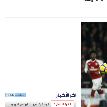
آخر الأخبار
الـكرة الـدوليـة
المحـتـرفــون
البرنامج الكروي