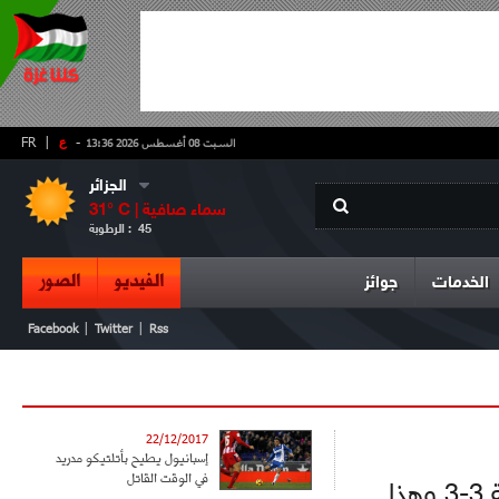
-
ع
|
FR
السبت 08 أغسطس 2026 13:36
الجزائر
سماء صافية
° C |
31
45
الرطوبة :
الفيديو
الصور
الخدمات
جوائز
|
|
Facebook
Twitter
Rss
22/12/2017
إسبانيول يطيح بأتلتيكو مدريد
في الوقت القاتل
إنتهى لقاء أرسنال بضيفه ليفربول بالتعادل الإيجابي بنتيجة 3-3 وهذا