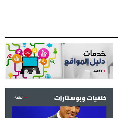
البياسجي عرض على مبابي راتبا خياليا
- 2021/07/27
14:42
أوهارا: "محرز، فودن ودي بروين..
ثلاثي من نار"
- 2021/07/25
18:30
لوكاتيلي يؤكد نيته في الانتقال إلى
جوفنتوس عبر تويتر!
- 2021/07/25
18:10
أنشيلوتي يصر على جلب كيليني
القائمة
وقدوم الإيطالي يقترب
خلفيات وبوستارات
القائمة