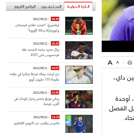
الـكرة الـدوليـة
المحـتـرفــون
البرنامج الكروي
- 2021/09/22
16:30
إيفنبيرغ: "تمديد عقدي كيميتش
وغوريتزكا رسالة لأوروبا"
- 2021/09/22
16:20
ريال مدريد يتجه لتجديد عقد
فينسيوس حتى 2027
- 2021/09/21
14:07
دي ليخت يملك شرطا جزائيا في عقده
ين داي،
بقيمة 150 مليون أورو
- 2021/09/21
13:56
ريكي بويغ يتمنى رحيل كومان في
 أوحدة
أقرب فرصة
أجل الفصل
حاد
- 2021/09/21
13:33
خاميس يقترب من الدوري القطري