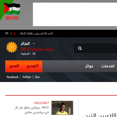
-
ع
|
FR
الأحد 09 أغسطس 2026 03:57
الجزائر
سماء صافية
° C |
29
32
الرطوبة :
الفيديو
الصور
الخدمات
جوائز
|
|
Facebook
Twitter
Rss
24/12/2017
MCO: ميباركي يتفق على كل
شيء وشنيحي مقترح
لاعبين الذين