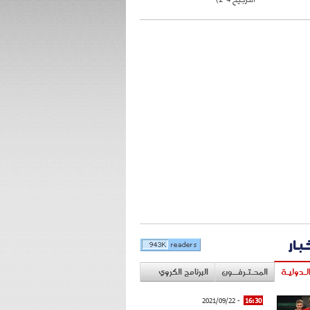
خبار
لـدوليـة
المحـتـرفــون
البرنامج الكروي
- 2021/09/22
16:30