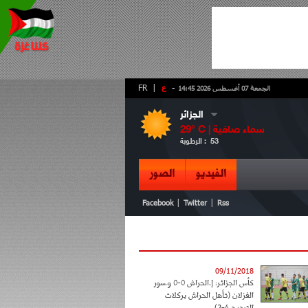
-
ع
|
FR
الجمعة 07 أغسطس 2026 14:45
الجزائر
سماء صافية
° C |
29
53
الرطوبة :
الفيديو
الصور
|
|
Facebook
Twitter
Rss
09/11/2018
كأس الجزائر: إ.الحراش 0-0 و.سور
الغزلان (تأهل الحراش بركلات
الترجيح 4-2)