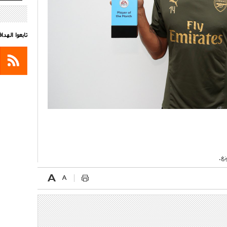
تابعوا الهد
نغ.