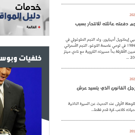
نجم دفعته عائلته للانتحار بسبب
القائمة
ي إيمانويل أديبايور، ولد النجم الطوغولي في
26 فيفري عام 1984 في لومي عاصمة التوغو، النجم الأسمراني
بين الأفارقة بدأ مسيرته الكروية مع نادي ميتز
خلفيات وبوست
. رجل القانون الذي يتسيد عرش
للوهلة الأولى عند الحديث عن السيرة الذاتية
حياته كلاعب كرة قدم فقط...