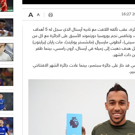
وظفر الغابوني بيار إيميريك أوباميونغ بهذه الجائزة، عقب تألقه اللافت مع ناديه أرسنال الذي سجل له 5 أهداف
 وتنافس نجم بوروسيا دورتموند الأسبق على الجائزة مع كل من
يتي)، أنطوني مارسيال (مانشستر يونايتد)، مات رايان (برايتون)
ضل هدف ذهبت إلى زميله في أرسنال، آرون رامسي، بينما ظفر
 ذات الشهر.
ي قد حاز على جائزة سبتمبر، بينما عادت جائزة الشهر الافتتاحي
ير.