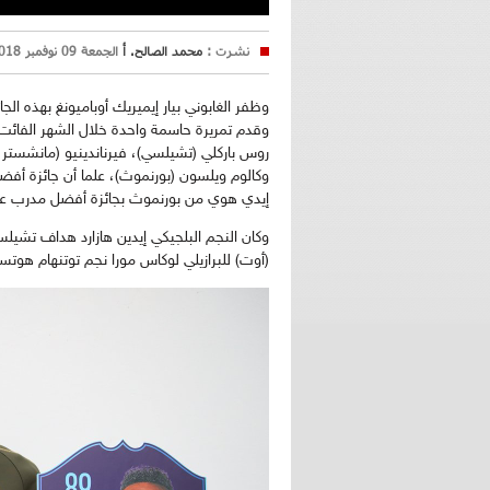
نشرت :
محمد الصالح. أ
الجمعة 09 نوفمبر 2018 16:27
وقدم تمريرة حاسمة واحدة خلال الشهر الفائت،
روس باركلي (تشيلسي)، فيرناندينيو (مانشستر س
وكالوم ويلسون (بورنموث)، علما أن جائزة أف
إيدي هوي من بورنموث بجائزة أفضل مدرب عن
وكان النجم البلجيكي إيدين هازارد هداف تشيلس
(أوت) للبرازيلي لوكاس مورا نجم توتنهام هوتسب