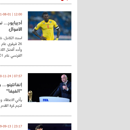
12:00 | 2021-08-01
أديبايور... 
الأموال
اسمه الكامل، شي
وأحد أفضل اللاع
الفرنسي عام 2001 ...
07:57 | 2020-11-24
إنفانتينو..
"الفيفا"
يأتي الاعتقاد و
لنجم كرة القدم 
23:17 | 2019-09-13