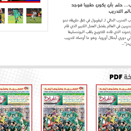
.. حلم بأن يكون طبيبا فوجد
لم التدريب
 المدرب الحالي لـ ليفربول في شق طريقه نحو
ربين في العالم بفضل العمل الكبير الذي قام
موند الذي قاده للتتويج بلقب البوندسليغا
ائي دوري أبطال أوروبا، وهو ما أوصله لتدريب
دز"...
ة
PDF