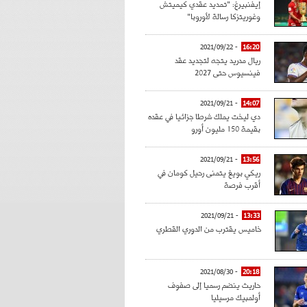
إيفنبيرغ: "تمديد عقدي كيميتش
وغوريتزكا رسالة لأوروبا"
- 2021/09/22
16:20
ريال مدريد يتجه لتجديد عقد
فينسيوس حتى 2027
- 2021/09/21
14:07
دي ليخت يملك شرطا جزائيا في عقده
بقيمة 150 مليون أورو
- 2021/09/21
13:56
ريكي بويغ يتمنى رحيل كومان في
أقرب فرصة
- 2021/09/21
13:33
خاميس يقترب من الدوري القطري
- 2021/08/30
20:18
حاريث ينضم رسميا إلى صفوف
أولمبيك مرسيليا