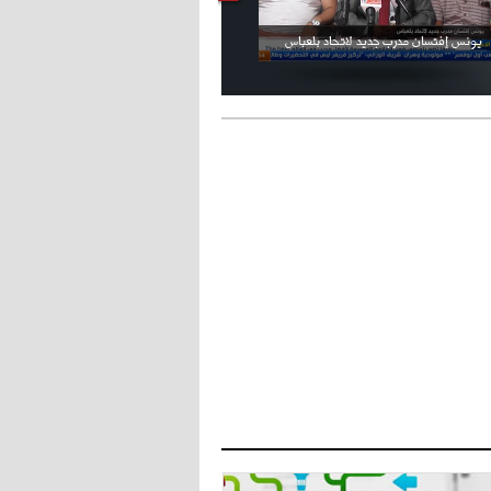
فيديو الإعلان الرسمي عن شعار بطولة كأس
ملال يمثل أمام لجنة الانضباط ويؤكد
العالم FIFA قطر 2022
ثقته في إلغاء العقوبات
- 2021/07/27
14:42
أوهارا: "محرز، فودن ودي بروين..
ثلاثي من نار"
- 2021/07/25
18:30
لوكاتيلي يؤكد نيته في الانتقال إلى
جوفنتوس عبر تويتر!
- 2021/07/25
18:10
أنشيلوتي يصر على جلب كيليني
وقدوم الإيطالي يقترب