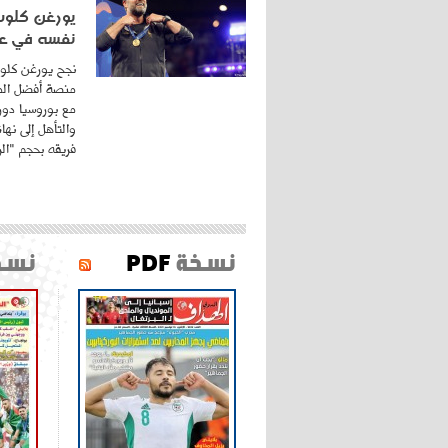
يورغن كلوب.
نفسه في عا
نجح يورغن كلوب
منصة أفضل المد
مع بوروسيا دورت
والتأهل إلى نه
فريقه بحجم "الري
نسخة
PDF
نسخ