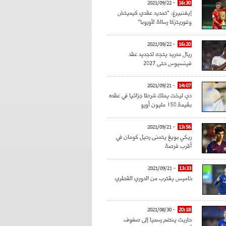
- 2021/09/22
16:30
إيفنبيرغ: "تمديد عقدي كيميتش
وغوريتزكا رسالة لأوروبا"
- 2021/09/22
16:20
ريال مدريد يتجه لتجديد عقد
فينسيوس حتى 2027
- 2021/09/21
14:07
دي ليخت يملك شرطا جزائيا في عقده
بقيمة 150 مليون أورو
- 2021/09/21
13:56
ريكي بويغ يتمنى رحيل كومان في
أقرب فرصة
- 2021/09/21
13:33
خاميس يقترب من الدوري القطري
- 2021/08/30
20:18
حاريث ينضم رسميا إلى صفوف