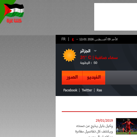
-
ع
|
FR
الأحد 09 أغسطس 2026 12:01
الجزائر
سماء صافية
° C |
31
50
الرطوبة :
الفيديو
الصور
|
|
Facebook
Twitter
Rss
29/01/2019
وكيل بايل يخرج عن صمته
ويكشف كل تفاصيل مغادرة
موكله لريال مدريد