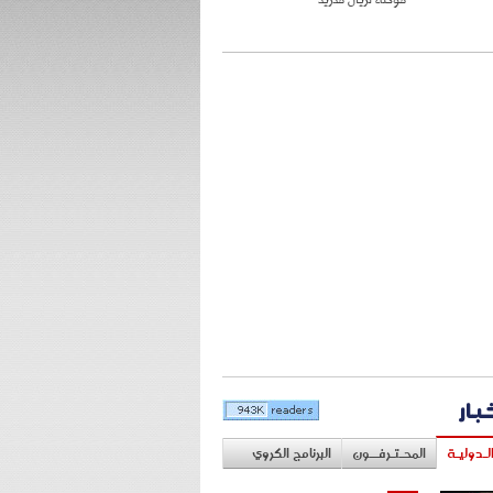
خبار
لـدوليـة
المحـتـرفــون
البرنامج الكروي