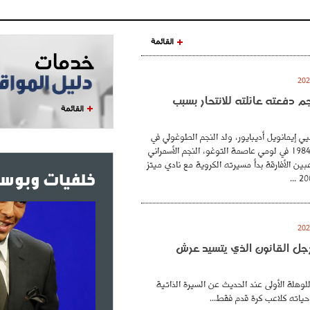
القائمة
نجم دفعته عائلته للانتحار بسبب
القائمة
ي إيمانويل أديبايور، ولد النجم الطوغولي في
26 فيفري عام 1984 في لومي عاصمة التوغو، النجم الأسمراني
بين الأفارقة بدأ مسيرته الكروية مع نادي ميتز
خلفيات وبوست
. رجل القانون الذي يتسيد عرش
للوهلة الأولى عند الحديث عن السيرة الذاتية
حياته كلاعب كرة قدم فقط...