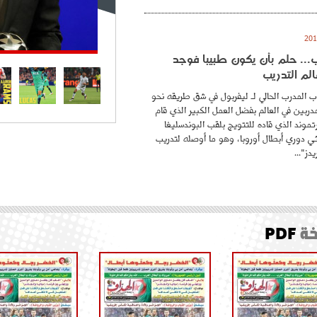
.. حلم بأن يكون طبيبا فوجد
لم التدريب
 المدرب الحالي لـ ليفربول في شق طريقه نحو
ربين في العالم بفضل العمل الكبير الذي قام
موند الذي قاده للتتويج بلقب البوندسليغا
ائي دوري أبطال أوروبا، وهو ما أوصله لتدريب
دز"...
ة
PDF