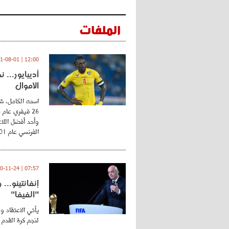
الملفات
12:00 | 2021-08-01
أديبايور... 
الأموال
اسمه الكامل، شي
وأحد أفضل اللاع
الفرنسي عام 2001 ...
07:57 | 2020-11-24
إنفانتينو..
"الفيفا"
يأتي الاعتقاد و
لنجم كرة القدم 