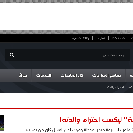
ت
خدمة RSS
اتصل بنا
وظائف شاغرة
ة
برنامج المباريات
كل الرياضات
الخدمات
جوائز
كسب احترام والدته!
" ليكسب احترام والدته!
لعمر 23 عاما، من ولاية فلوريدا، سرقة متجر بمحطة وقود، لكن الفشل كان من نصيبه