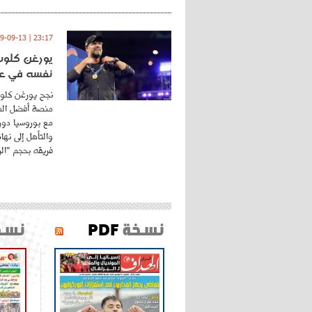
23:17 | 2019-09-13
يورغن كلوب.
نفسه في عا
نجح يورغن كلوب
منصة أفضل المد
مع بوروسيا دورت
والتأهل إلى نه
فريقه بحجم "الري
نسخة
PDF
نسخ