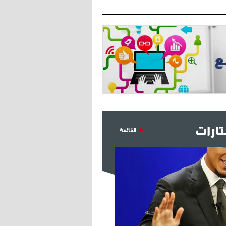
- 2021/07/27
14:42
أوهارا: "محرز، فودن ودي بروين..
ثلاثي من نار"
- 2021/07/25
18:30
لوكاتيلي يؤكد نيته في الانتقال إلى
جوفنتوس عبر تويتر!
- 2021/07/25
18:10
أنشيلوتي يصر على جلب كيليني
ارات
وقدوم الإيطالي يقترب
القائمة