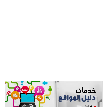
دزيكو يُصر على راتب شهر جويلية
ويعرقل انتقاله إلى الإنتير
- 2021/08/15
12:43
لوبيز(رئيس بوردو): "صفقة عدلي مع
ميلان في الطريق الصحيح"
- 2021/08/09
12:54
كاسانو:"لوكاكو في تشيلسي؟ سيذهب
من أجل المال"
- 2021/08/09
12:48
رئيس الإنتير يمنح موافقته لبيع
لوتارو
- 2021/08/04
15:10
اجتماع حاسم لإدارة ميلان مع نظيرتها
من الريال للفصل في صفقة إيسكو
- 2021/08/04
14:50
البياسجي عرض على مبابي راتبا خياليا
القائمة