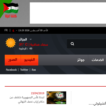
-
ع
|
FR
الأحد 09 أغسطس 2026 13:29
الجزائر
سماء صافية
° C |
31
49
الرطوبة :
الفيديو
الصور
الخدمات
جوائز
|
|
Facebook
Twitter
Rss
23/04/2019
لجنة كأس الجمهورية تكشف عن
حكام إياب نصف النهائي
 أنشيلوتي….