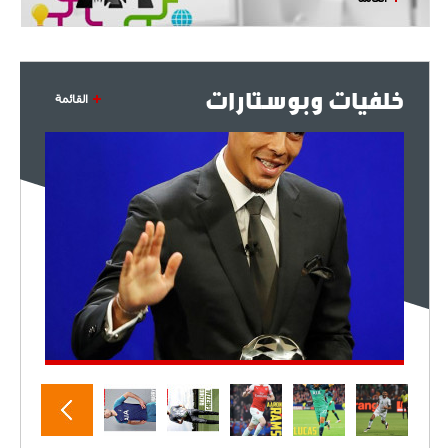
- 2021/07/27
14:42
أوهارا: "محرز، فودن ودي بروين..
ثلاثي من نار"
خلفيات وبوستارات
القائمة
- 2021/07/25
18:30
لوكاتيلي يؤكد نيته في الانتقال إلى
جوفنتوس عبر تويتر!
- 2021/07/25
18:10
أنشيلوتي يصر على جلب كيليني
وقدوم الإيطالي يقترب