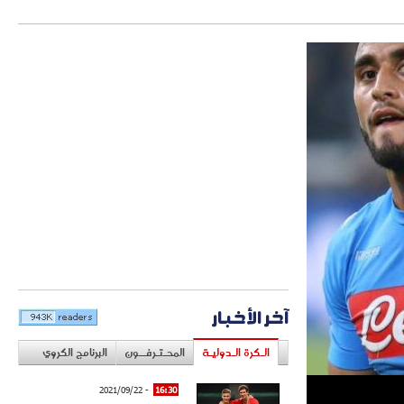
آخر الأخبار
الـكرة الـدوليـة
المحـتـرفــون
البرنامج الكروي
- 2021/09/22
16:30