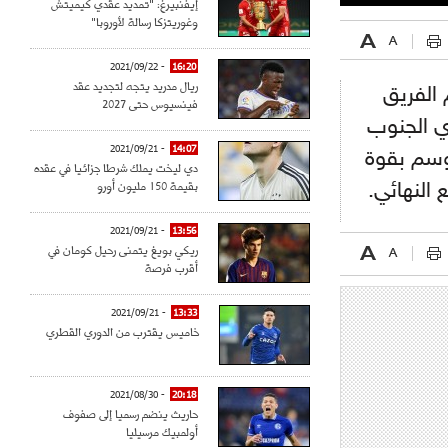
إيفنبيرغ: "تمديد عقدي كيميتش
وغوريتزكا رسالة لأوروبا"
- 2021/09/22
16:20
ريال مدريد يتجه لتجديد عقد
الفريق
فينسيوس حتى 2027
دي الجنوب
- 2021/09/21
14:07
موسم بقوة
دي ليخت يملك شرطا جزائيا في عقده
بقيمة 150 مليون أورو
النهائي.
- 2021/09/21
13:56
ريكي بويغ يتمنى رحيل كومان في
أقرب فرصة
- 2021/09/21
13:33
خاميس يقترب من الدوري القطري
- 2021/08/30
20:18
حاريث ينضم رسميا إلى صفوف
أولمبيك مرسيليا