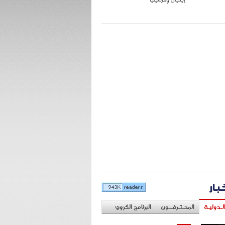
خبار
لـدوليـة
المحـتـرفــون
البرنامج الكروي