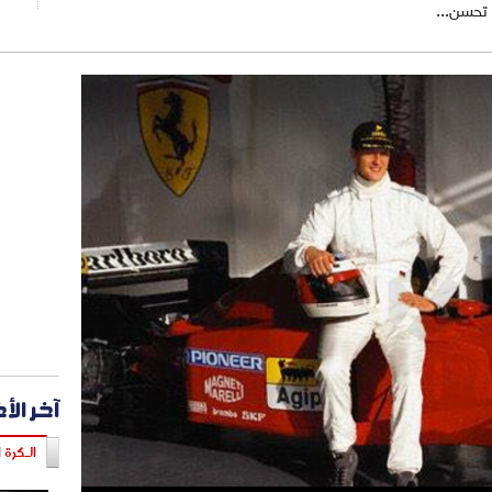
 تحسن...
آخر الأ
الـكرة ا