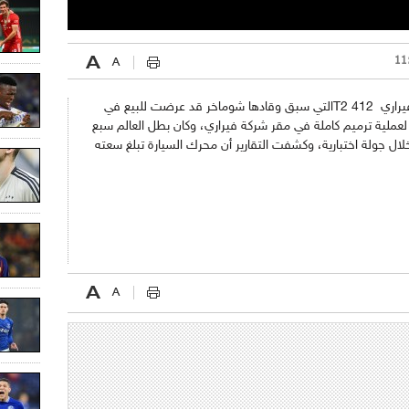
وفي آخر خبر كشفت تقارير صحفية أن سيارة فيراري ​ 412 T2التي سبق وقادها شوماخر قد عرضت للبيع في
 لعملية ترميم كاملة في مقر شركة فيراري، وكان بطل العالم سبع
ت قد قاد السيارة للمرة الأولى عام 1995 خلال جولة اختبارية، وكشفت التقارير أن محرك السيارة تبلغ سعته