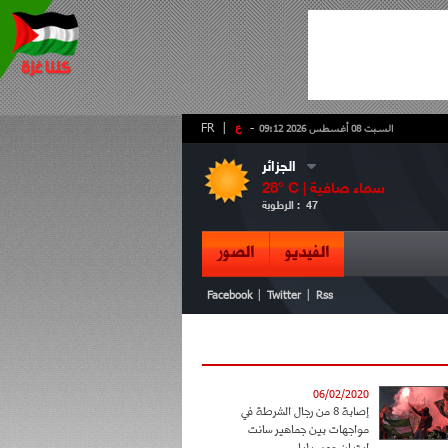
-
ع
|
FR
السبت 08 أغسطس 2026 09:12
الجزائر
سماء صافية
° C |
28
47
الرطوبة :
الفيديو
الصور
|
|
Facebook
Twitter
Rss
06/02/2020
إصابة 8 من رجال الشرطة في
مواجهات بين جماهير سانت
إيتيان ومرسيليا