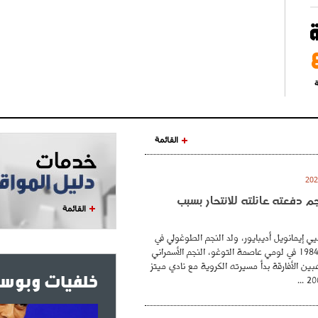
ة
القائمة
نجم دفعته عائلته للانتحار بسبب
القائمة
ي إيمانويل أديبايور، ولد النجم الطوغولي في
26 فيفري عام 1984 في لومي عاصمة التوغو، النجم الأسمراني
بين الأفارقة بدأ مسيرته الكروية مع نادي ميتز
خلفيات وبوست