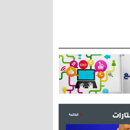
- 2021/07/27
14:42
أوهارا: "محرز، فودن ودي بروين..
ثلاثي من نار"
- 2021/07/25
18:30
لوكاتيلي يؤكد نيته في الانتقال إلى
جوفنتوس عبر تويتر!
- 2021/07/25
18:10
أنشيلوتي يصر على جلب كيليني
وقدوم الإيطالي يقترب
ارات
القائمة