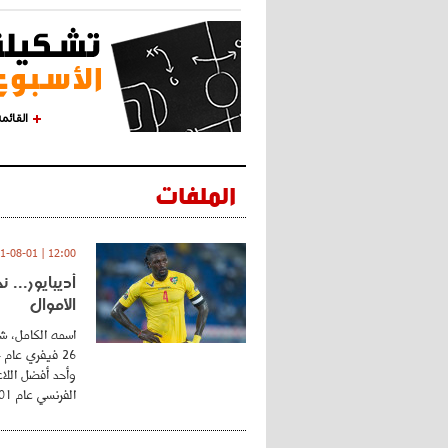
القائم
الملفات
12:00 | 2021-08-01
أديبايور... 
الأموال
اسمه الكامل، شي
وأحد أفضل اللاع
الفرنسي عام 2001 ...