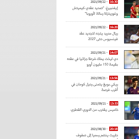
- 2021/09/22
16:30
إيفنبيرغ: "تمديد عقدي كيميتش
وغوريتزكا رسالة لأوروبا"
- 2021/09/22
16:20
ريال مدريد يتجه لتجديد عقد
فينسيوس حتى 2027
- 2021/09/21
14:07
دي ليخت يملك شرطا جزائيا في عقده
بقيمة 150 مليون أورو
- 2021/09/21
13:56
ريكي بويغ يتمنى رحيل كومان في
أقرب فرصة
- 2021/09/21
13:33
خاميس يقترب من الدوري القطري
- 2021/08/30
20:18
حاريث ينضم رسميا إلى صفوف