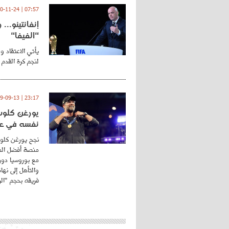
07:57 | 2020-11-24
إنفانتينو..
"الفيفا"
يأتي الاعتقاد و
لنجم كرة القدم 
23:17 | 2019-09-13
يورغن كلوب.
نفسه في عا
نجح يورغن كلوب
منصة أفضل المد
مع بوروسيا دورت
والتأهل إلى نه
فريقه بحجم "الري