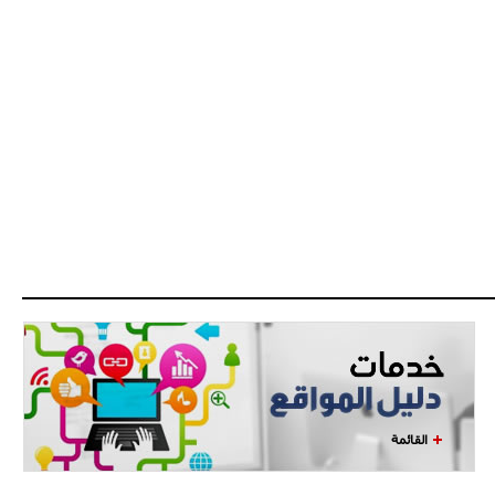
البياسجي عرض على مبابي راتبا خياليا
- 2021/07/27
14:42
أوهارا: "محرز، فودن ودي بروين..
ثلاثي من نار"
- 2021/07/25
18:30
لوكاتيلي يؤكد نيته في الانتقال إلى
جوفنتوس عبر تويتر!
- 2021/07/25
18:10
أنشيلوتي يصر على جلب كيليني
وقدوم الإيطالي يقترب
القائمة