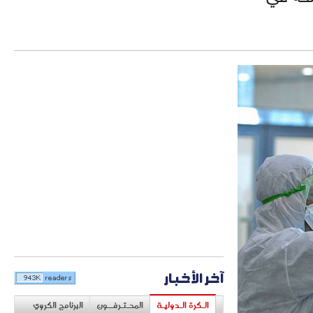
آخر الأخبار
الـكرة الـدوليـة
المحـتـرفــون
البرنامج الكروي