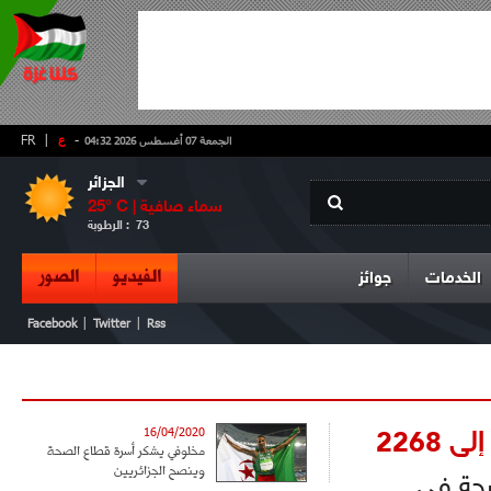
-
ع
|
FR
الجمعة 07 أغسطس 2026 04:32
الجزائر
سماء صافية
° C |
25
73
الرطوبة :
الفيديو
الصور
الخدمات
جوائز
|
|
Facebook
Twitter
Rss
2268
16/04/2020
مخلوفي يشكر أسرة قطاع الصحة
وينصح الجزائريين
صحة في