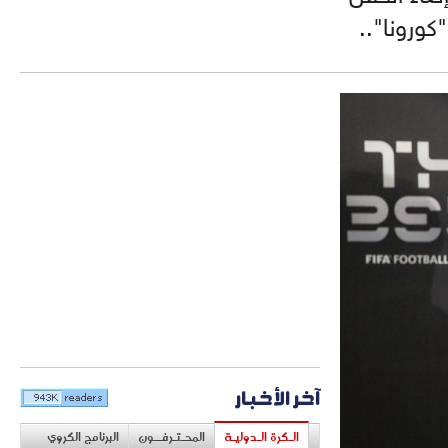
آخر الأخبار
الـكرة الـدوليـة
المحـتـرفــون
البرنامج الكروي