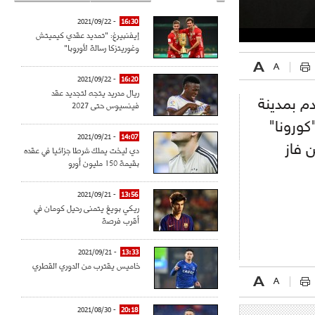
- 2021/09/22
16:30
إيفنبيرغ: "تمديد عقدي كيميتش
وغوريتزكا رسالة لأوروبا"
- 2021/09/22
16:20
ريال مدريد يتجه لتجديد عقد
سبتمبر القادم بمدينة
فينسيوس حتى 2027
كورونا"
- 2021/09/21
14:07
 فاز
دي ليخت يملك شرطا جزائيا في عقده
بقيمة 150 مليون أورو
- 2021/09/21
13:56
ريكي بويغ يتمنى رحيل كومان في
أقرب فرصة
- 2021/09/21
13:33
خاميس يقترب من الدوري القطري
- 2021/08/30
20:18