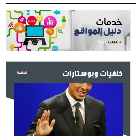
البياسجي عرض على مبابي راتبا خياليا
- 2021/07/27
14:42
أوهارا: "محرز، فودن ودي بروين..
ثلاثي من نار"
القائمة
- 2021/07/25
18:30
لوكاتيلي يؤكد نيته في الانتقال إلى
جوفنتوس عبر تويتر!
خلفيات وبوستارات
القائمة
- 2021/07/25
18:10
أنشيلوتي يصر على جلب كيليني
وقدوم الإيطالي يقترب