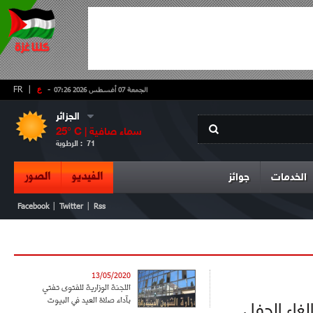
-
ع
|
FR
الجمعة 07 أغسطس 2026 07:26
الجزائر
سماء صافية
° C |
25
71
الرطوبة :
الفيديو
الصور
الخدمات
جوائز
|
|
Facebook
Twitter
Rss
13/05/2020
اللجنة الوزارية للفتوى تفتي
بآداء صلاة العيد في البيوت
لغاء الحفل