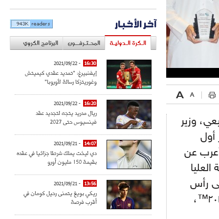
آخر الأخبار
الـكرة الـدوليـة
المحـتـرفــون
البرنامج الكروي
- 2021/09/22
16:30
إيفنبيرغ: "تمديد عقدي كيميتش
وغوريتزكا رسالة لأوروبا"
- 2021/09/22
16:20
ريال مدريد يتجه لتجديد عقد
عي، وزير
فينسيوس حتى 2027
 أول
- 2021/09/21
14:07
 أعرب عن
دي ليخت يملك شرطا جزائيا في عقده
بقيمة 150 مليون أورو
 العليا
لى رأس
- 2021/09/21
13:56
ريكي بويغ يتمنى رحيل كومان في
أولوياتها منذ الفوز بحق استضافة بطولة كأس العالم FIFA ٢٠٢٢™️،
أقرب فرصة