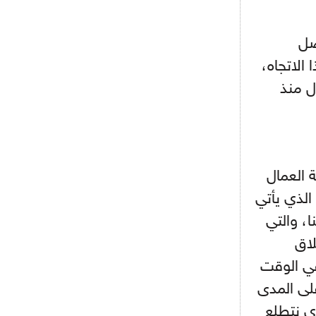
أجل كاين
- 2021/08/15
12:56
ضل
ريال مدريد مستاء من ماريانو دياز
الاتجاه،
ل منذ
- 2021/08/15
12:47
دزيكو يُصر على راتب شهر جويلية
ويعرقل انتقاله إلى الإنتير
- 2021/08/15
12:43
لوبيز(رئيس بوردو): "صفقة عدلي مع
 العمال
ميلان في الطريق الصحيح"
 الذي يأتي
- 2021/08/09
12:54
، والتي
كاسانو:"لوكاكو في تشيلسي؟ سيذهب
من أجل المال"
لاق
في الوقت
- 2021/08/09
12:48
رئيس الإنتير يمنح موافقته لبيع
على المدى
لوتارو
ي نتطلع