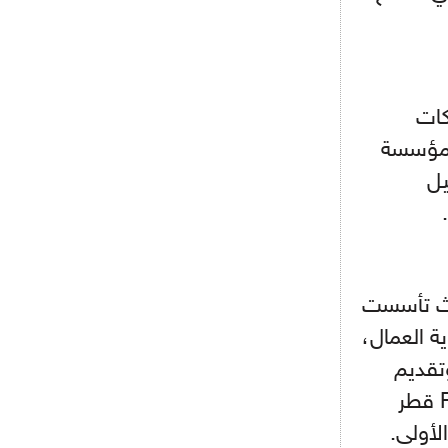
- 2021/08/04
15:10
اجتماع حاسم لإدارة ميلان مع نظيرتها
من الريال للفصل في صفقة إيسكو
- 2021/08/04
14:50
كات
البياسجي عرض على مبابي راتبا خياليا
 ومؤسسة
يل
- 2021/07/27
14:42
أوهارا: "محرز، فودن ودي بروين..
ثلاثي من نار"
- 2021/07/25
18:30
لوكاتيلي يؤكد نيته في الانتقال إلى
جوفنتوس عبر تويتر!
لإرث تأسست
 العمال،
- 2021/07/25
18:10
أنشيلوتي يصر على جلب كيليني
وتقديم
وقدوم الإيطالي يقترب
الدعم لنحو 30 ألف عامل في مشاريع بطولة كأس العالم FIFA قطر