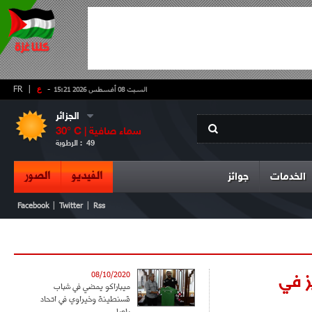
-
ع
|
FR
السبت 08 أغسطس 2026 15:21
الجزائر
سماء صافية
° C |
30
49
الرطوبة :
الفيديو
الصور
الخدمات
جوائز
|
|
Facebook
Twitter
Rss
ز في
08/10/2020
ميباراكو يمضي في شباب
قسنطينة وخيراوي في اتحاد
بلعباس