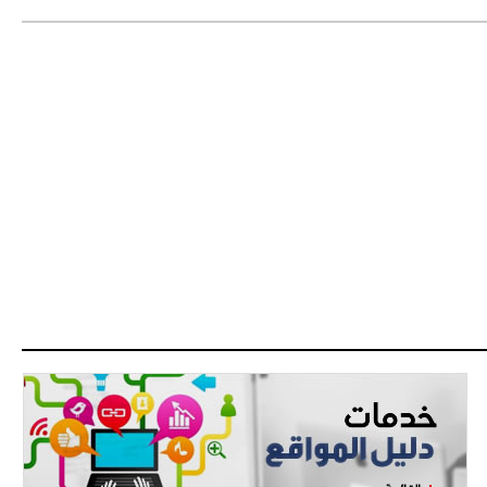
دزيكو يُصر على راتب شهر جويلية
ويعرقل انتقاله إلى الإنتير
- 2021/08/15
12:43
لوبيز(رئيس بوردو): "صفقة عدلي مع
ميلان في الطريق الصحيح"
- 2021/08/09
12:54
كاسانو:"لوكاكو في تشيلسي؟ سيذهب
من أجل المال"
- 2021/08/09
12:48
رئيس الإنتير يمنح موافقته لبيع
لوتارو
- 2021/08/04
15:10
اجتماع حاسم لإدارة ميلان مع نظيرتها
من الريال للفصل في صفقة إيسكو
- 2021/08/04
14:50
البياسجي عرض على مبابي راتبا خياليا