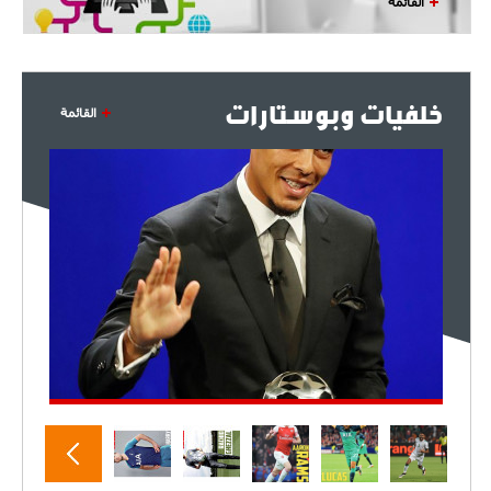
القائمة
- 2021/07/27
14:42
أوهارا: "محرز، فودن ودي بروين..
ثلاثي من نار"
خلفيات وبوستارات
القائمة
- 2021/07/25
18:30
لوكاتيلي يؤكد نيته في الانتقال إلى
جوفنتوس عبر تويتر!
- 2021/07/25
18:10
أنشيلوتي يصر على جلب كيليني
وقدوم الإيطالي يقترب