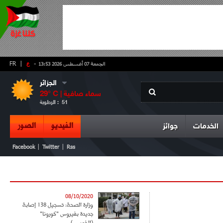
-
ع
|
FR
الجمعة 07 أغسطس 2026 13:53
الجزائر
سماء صافية
° C |
29
51
الرطوبة :
الفيديو
الصور
الخدمات
جوائز
|
|
Facebook
Twitter
Rss
08/10/2020
وزارة الصحة: تسجيل 138 إصابة
جديدة بفيروس "كورونا"
(الخميس)