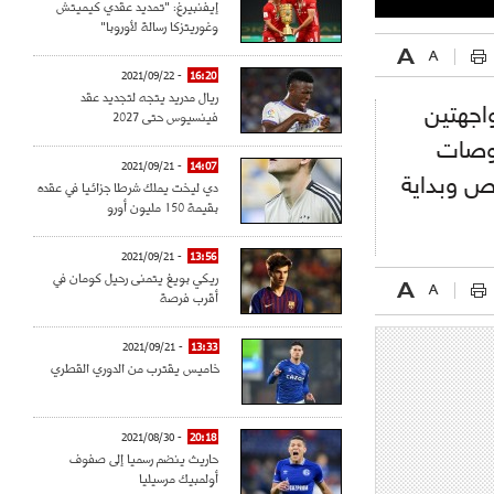
إيفنبيرغ: "تمديد عقدي كيميتش
وغوريتزكا رسالة لأوروبا"
- 2021/09/22
16:20
ريال مدريد يتجه لتجديد عقد
اجهتين
فينسيوس حتى 2027
حوصات
- 2021/09/21
14:07
بص وبداية
دي ليخت يملك شرطا جزائيا في عقده
بقيمة 150 مليون أورو
- 2021/09/21
13:56
ريكي بويغ يتمنى رحيل كومان في
أقرب فرصة
- 2021/09/21
13:33
خاميس يقترب من الدوري القطري
- 2021/08/30
20:18
حاريث ينضم رسميا إلى صفوف
أولمبيك مرسيليا