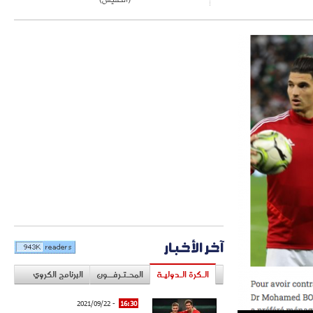
آخر الأخبار
الـكرة الـدوليـة
المحـتـرفــون
البرنامج الكروي
- 2021/09/22
16:30