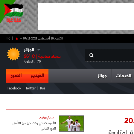
-
ع
|
FR
الاثنين 10 أغسطس 2026 07:19
الجزائر
سماء صافية
° C |
26
70
الرطوبة :
الفيديو
الصور
الخدمات
جوائز
|
|
Facebook
Twitter
Rss
23/06/2021
الأسود تعاني وتتمكن من التأهل
للدور الثاني
 لمتابعة