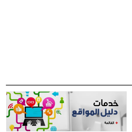
- 2021/08/04
14:50
البياسجي عرض على مبابي راتبا خياليا
- 2021/07/27
14:42
أوهارا: "محرز، فودن ودي بروين..
ثلاثي من نار"
- 2021/07/25
18:30
لوكاتيلي يؤكد نيته في الانتقال إلى
جوفنتوس عبر تويتر!
- 2021/07/25
18:10
أنشيلوتي يصر على جلب كيليني
وقدوم الإيطالي يقترب
القائمة