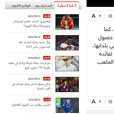
الـكرة الـدوليـة
المحـتـرفــون
البرنامج الكروي
- 2021/09/22
16:30
إيفنبيرغ: "تمديد عقدي كيميتش
وغوريتزكا رسالة لأوروبا"
 كما
م حصول
- 2021/09/22
16:20
ريال مدريد يتجه لتجديد عقد
 بلدانها،
فينسيوس حتى 2027
لفائدة
- 2021/09/21
14:07
الملعب.
دي ليخت يملك شرطا جزائيا في عقده
بقيمة 150 مليون أورو
- 2021/09/21
13:56
ريكي بويغ يتمنى رحيل كومان في
أقرب فرصة
- 2021/09/21
13:33
خاميس يقترب من الدوري القطري