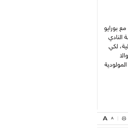
ريال مدريد مستاء من ماريانو دياز
- 2021/08/15
12:47
دزيكو يُصر على راتب شهر جويلية
مع بورايو
ويعرقل انتقاله إلى الإنتير
 النادي
- 2021/08/15
12:43
ية، لكي
لوبيز(رئيس بوردو): "صفقة عدلي مع
ميلان في الطريق الصحيح"
الا
المولودية
- 2021/08/09
12:54
كاسانو:"لوكاكو في تشيلسي؟ سيذهب
من أجل المال"
- 2021/08/09
12:48
رئيس الإنتير يمنح موافقته لبيع
لوتارو
- 2021/08/04
15:10
اجتماع حاسم لإدارة ميلان مع نظيرتها
من الريال للفصل في صفقة إيسكو