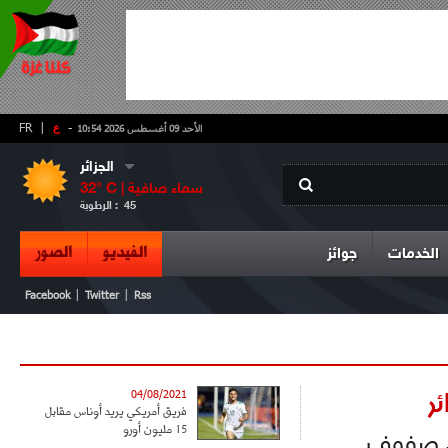
-
ع
|
FR
الأحد 09 أغسطس 2026 10:54
الجزائر
سماء صافية
° C |
32
45
الرطوبة :
الفيديو
الصور
الخدمات
جوائز
|
|
Facebook
Twitter
Rss
ر
04/08/2021
فريق أمريكي يريد أوناس مقابل
15 مليون أورو
في صفوف