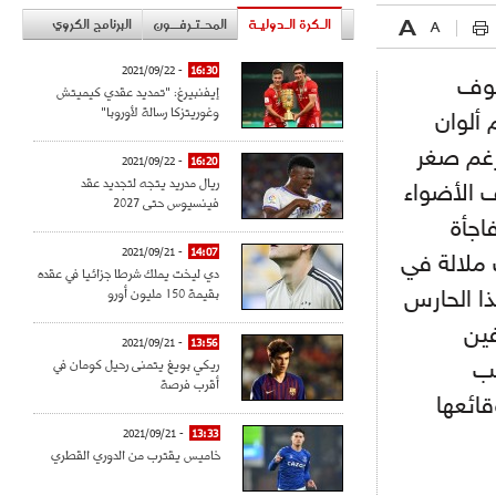
الـكرة الـدوليـة
المحـتـرفــون
البرنامج الكروي
- 2021/09/22
16:30
فوف
إيفنبيرغ: "تمديد عقدي كيميتش
وغوريتزكا رسالة لأوروبا"
ألوان
فرغم صغر
- 2021/09/22
16:20
ريال مدريد يتجه لتجديد عقد
وخطف الأضواء
فينسيوس حتى 2027
يصنع المفاجأة
- 2021/09/21
14:07
ملالة في
دي ليخت يملك شرطا جزائيا في عقده
بقيمة 150 مليون أورو
ذا الحارس
فين
- 2021/09/21
13:56
ريكي بويغ يتمنى رحيل كومان في
خب
أقرب فرصة
 وقائعها
- 2021/09/21
13:33
خاميس يقترب من الدوري القطري