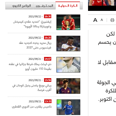
الـكرة الـدوليـة
المحـتـرفــون
البرنامج الكروي
- 2021/09/22
16:30
إيفنبيرغ: "تمديد عقدي كيميتش
وغوريتزكا رسالة لأوروبا"
قدم منتخب لبنان بشوطين متتاليين بنتيجة 32-30 و28-26 لكن
- 2021/09/22
16:20
ز بالشوط الثالث 25-17 قبل أن يحسم
ريال مدريد يتجه لتجديد عقد
فينسيوس حتى 2027
- 2021/09/21
14:07
مقابل لا
دي ليخت يملك شرطا جزائيا في عقده
بقيمة 150 مليون أورو
- 2021/09/21
13:56
ي الجولة
ريكي بويغ يتمنى رحيل كومان في
أقرب فرصة
لكرة
- 2021/09/21
13:33
خاميس يقترب من الدوري القطري