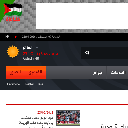
-
ع
|
FR
الجمعة 07 أغسطس 2026 21:04
الجزائر
سماء صافية
° C |
27
65
الرطوبة :
الفيديو
الصور
الخدمات
جوائز
|
|
Facebook
Twitter
Rss
23/09/2013
مويز يوبخ لاعبي مانشستر
يونايتد بشدة عقب الهزيمة
باعية ودية
القاسية أمام "السيتي"