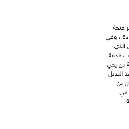
دزيكو يُصر على راتب شهر جويلية
ويعرقل انتقاله إلى الإنتير
- 2021/08/15
12:43
لوبيز(رئيس بوردو): "صفقة عدلي مع
 47 لما قدم خيثر فتحة
ميلان في الطريق الصحيح"
دة ، وفي
- 2021/08/09
12:54
ي الذي
كاسانو:"لوكاكو في تشيلسي؟ سيذهب
وب قذفة
من أجل المال"
يماني ناحية بن يحي
- 2021/08/09
12:48
ما ينبغي إلى بن عياش ، وفي الدقيقة 85 نفذ البديل
رئيس الإنتير يمنح موافقته لبيع
لوتارو
ل بن
ان في
- 2021/08/04
15:10
اجتماع حاسم لإدارة ميلان مع نظيرتها
.
من الريال للفصل في صفقة إيسكو
- 2021/08/04
14:50
البياسجي عرض على مبابي راتبا خياليا