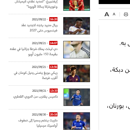
إيفنبيرغ: "تمديد عقدي كيميتش
وغوريتزكا رسالة لأوروبا"
- 2021/09/22
16:20
ريال مدريد يتجه لتجديد عقد
فينسيوس حتى 2027
- 2021/09/21
14:07
دي ليخت يملك شرطا جزائيا في عقده
بقيمة 150 مليون أورو
- 2021/09/21
13:56
ن دبكة،
ريكي بويغ يتمنى رحيل كومان في
أقرب فرصة
- 2021/09/21
13:33
خاميس يقترب من الدوري القطري
 بورنان،
- 2021/08/30
20:18
حاريث ينضم رسميا إلى صفوف
أولمبيك مرسيليا