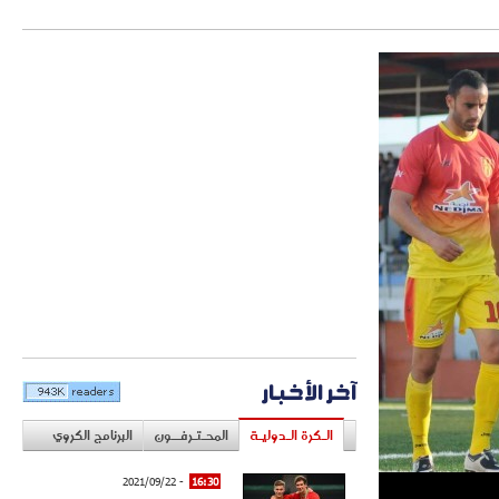
آخر الأخبار
الـكرة الـدوليـة
المحـتـرفــون
البرنامج الكروي
- 2021/09/22
16:30