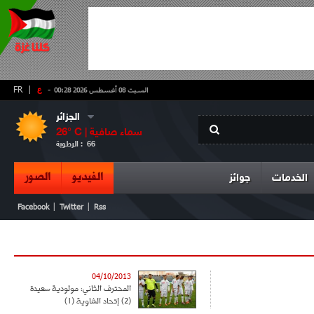
-
ع
|
FR
السبت 08 أغسطس 2026 00:28
الجزائر
سماء صافية
° C |
26
66
الرطوبة :
الفيديو
الصور
الخدمات
جوائز
|
|
Facebook
Twitter
Rss
04/10/2013
المحترف الثاني: مولودية سعيدة
(2) إتحاد الشاوية (1)