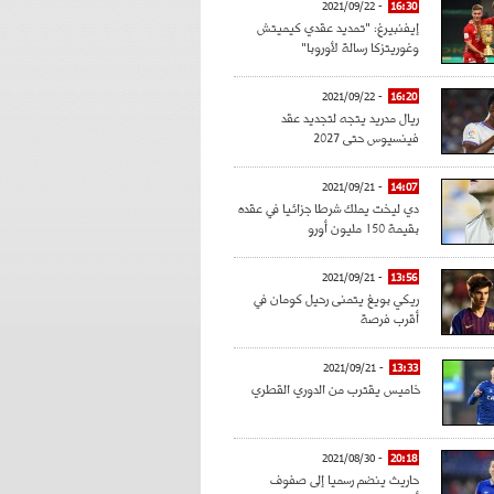
- 2021/09/22
16:30
إيفنبيرغ: "تمديد عقدي كيميتش
وغوريتزكا رسالة لأوروبا"
- 2021/09/22
16:20
ريال مدريد يتجه لتجديد عقد
فينسيوس حتى 2027
- 2021/09/21
14:07
دي ليخت يملك شرطا جزائيا في عقده
بقيمة 150 مليون أورو
- 2021/09/21
13:56
ريكي بويغ يتمنى رحيل كومان في
أقرب فرصة
- 2021/09/21
13:33
خاميس يقترب من الدوري القطري
- 2021/08/30
20:18
حاريث ينضم رسميا إلى صفوف