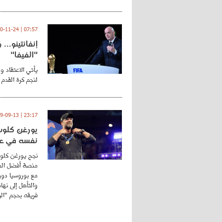
07:57 | 2020-11-24
إنفانتينو..
"الفيفا"
يأتي الاعتقاد و
لنجم كرة القدم 
23:17 | 2019-09-13
يورغن كلوب.
نفسه في عا
نجح يورغن كلوب
منصة أفضل المد
مع بوروسيا دورت
والتأهل إلى نه
فريقه بحجم "الري