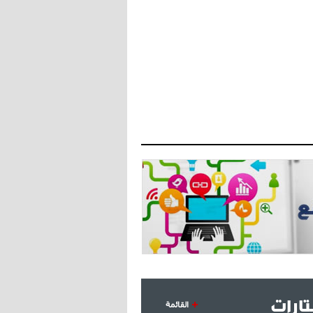
- 2021/07/27
14:42
أوهارا: "محرز، فودن ودي بروين..
ثلاثي من نار"
- 2021/07/25
18:30
لوكاتيلي يؤكد نيته في الانتقال إلى
جوفنتوس عبر تويتر!
- 2021/07/25
18:10
أنشيلوتي يصر على جلب كيليني
وقدوم الإيطالي يقترب
ارات
القائمة