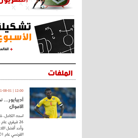
القائم
الملفات
12:00 | 2021-08-01
أديبايور... 
الأموال
اسمه الكامل، شي
وأحد أفضل اللاع
الفرنسي عام 2001 ...