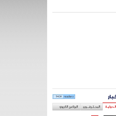
خبار
لـدوليـة
المحـتـرفــون
البرنامج الكروي