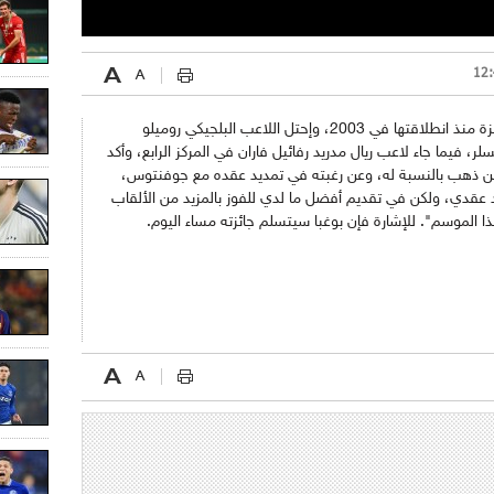
وأصبح بوغبا أول لاعب فرنسي يفوز بهذه الجائزة منذ انطلاقتها في 2003، وإحتل اللاعب البلجيكي روميلو
اكسلر، فيما جاء لاعب ريال مدريد رفائيل فاران في المركز الرابع، وأكد
من ذهب بالنسبة له، وعن رغبته في تمديد عقده مع جوفنتوس،
د عقدي، ولكن في تقديم أفضل ما لدي للفوز بالمزيد من الألقاب
الموسم". للإشارة فإن بوغبا سيتسلم جائزته مساء اليوم.