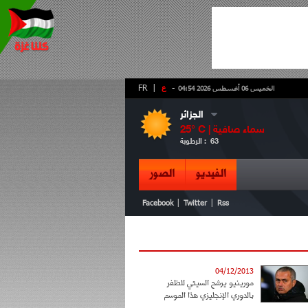
-
ع
|
FR
الخميس 06 أغسطس 2026 04:54
الجزائر
سماء صافية
° C |
25
63
الرطوبة :
الفيديو
الصور
|
|
Facebook
Twitter
Rss
04/12/2013
مورينيو يرشح السيتي للظفر
بالدوري الإنجليزي هذا الموسم