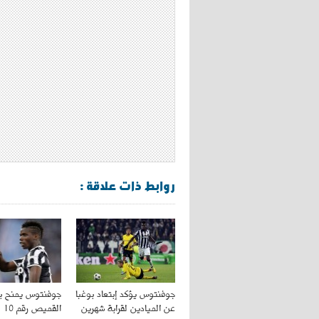
روابط ذات علاقة :
جوفنتوس يؤكد إبتعاد بوغبا
جوفنتوس يمنح بو
عن الميادين لقرابة شهرين
القميص رقم 10