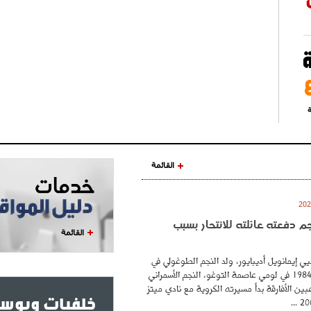
ة
القائمة
نجم دفعته عائلته للانتحار بسبب
القائمة
ي إيمانويل أديبايور، ولد النجم الطوغولي في
26 فيفري عام 1984 في لومي عاصمة التوغو، النجم الأسمراني
بين الأفارقة بدأ مسيرته الكروية مع نادي ميتز
خلفيات وبوست