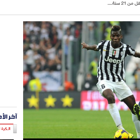
سنة....
آخر الأ
الـكرة ا