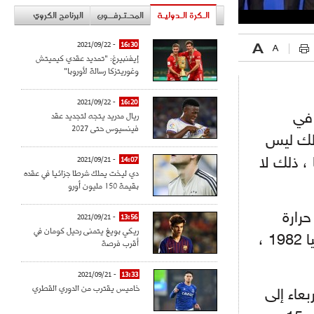
الـكرة الـدوليـة
المحـتـرفــون
البرنامج الكروي
- 2021/09/22
16:30
إيفنبيرغ: "تمديد عقدي كيميتش
وغوريتزكا رسالة لأوروبا"
- 2021/09/22
16:20
ريال مدريد يتجه لتجديد عقد
 في
فينسيوس حتى 2027
ذلك ليس
 ، ذلك لا
14:07
- 2021/09/21
دي ليخت يملك شرطا جزائيا في عقده
بقيمة 150 مليون أورو
رارة
- 2021/09/21
13:56
ريكي بويغ يتمنى رحيل كومان في
مرتفعة : "رأينا ذلك في المكسيك 1970 و1986 ، وفي أإسبانيا 1982 ،
أقرب فرصة
- 2021/09/21
13:33
خاميس يقترب من الدوري القطري
بعاء إلى