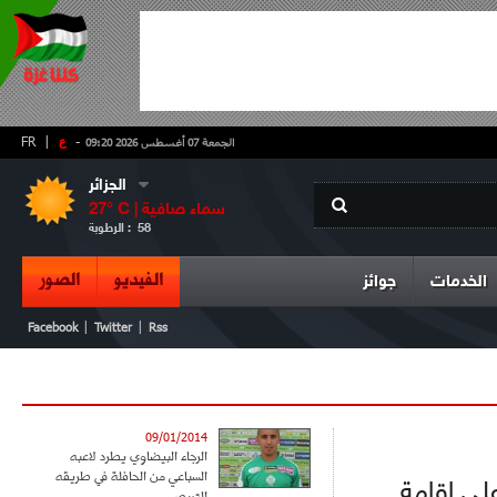
-
ع
|
FR
الجمعة 07 أغسطس 2026 09:20
الجزائر
سماء صافية
° C |
27
58
الرطوبة :
الفيديو
الصور
الخدمات
جوائز
|
|
Facebook
Twitter
Rss
09/01/2014
الرجاء البيضاوي يطرد لاعبه
السباعي من الحافلة في طريقه
 للجدل على إقامة
للتربص