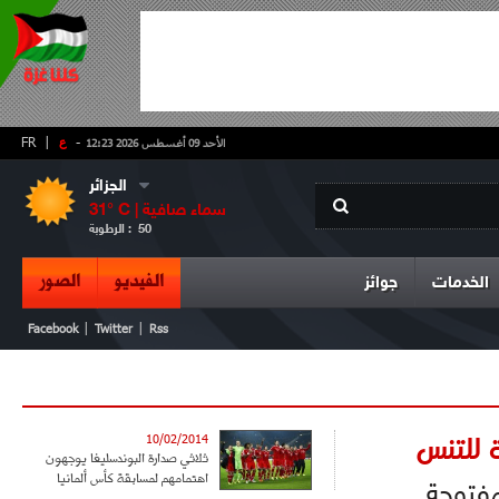
-
ع
|
FR
الأحد 09 أغسطس 2026 12:23
الجزائر
سماء صافية
° C |
31
50
الرطوبة :
الفيديو
الصور
الخدمات
جوائز
|
|
Facebook
Twitter
Rss
ة للتنس
10/02/2014
ثلاثي صدارة البوندسليغا يوجهون
اهتمامهم لمسابقة كأس ألمانيا
مفتوحة