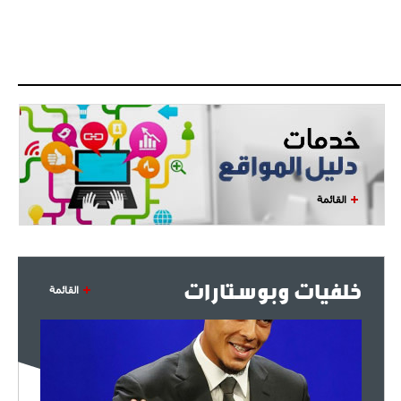
البياسجي عرض على مبابي راتبا خياليا
- 2021/07/27
14:42
أوهارا: "محرز، فودن ودي بروين..
ثلاثي من نار"
- 2021/07/25
18:30
لوكاتيلي يؤكد نيته في الانتقال إلى
جوفنتوس عبر تويتر!
القائمة
- 2021/07/25
18:10
أنشيلوتي يصر على جلب كيليني
وقدوم الإيطالي يقترب
خلفيات وبوستارات
القائمة