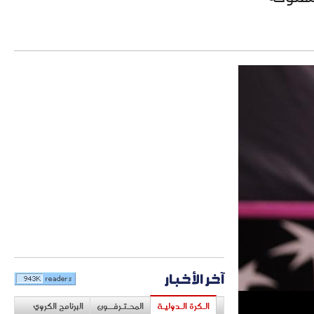
آخر الأخبار
الـكرة الـدوليـة
المحـتـرفــون
البرنامج الكروي