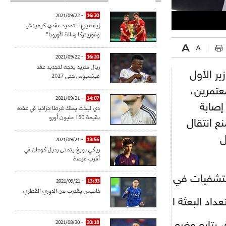
- 2021/09/22
16:30
إيفنبيرغ: "تمديد عقدي كيميتش
وغوريتزكا رسالة لأوروبا"
- 2021/09/22
16:20
ريال مدريد يتجه لتجديد عقد
ر الأول
فينسيوس حتى 2027
معتمرين،
- 2021/09/21
14:07
خطر إصابة
دي ليخت يملك شرطا جزائيا في عقده
بقيمة 150 مليون أورو
ع انتقال
ل
- 2021/09/21
13:56
ريكي بويغ يتمنى رحيل كومان في
أقرب فرصة
نه تنفيذا لتعليمات الوزير الأول عبد المالك سلال "قررنا رفع تعدادالبعثة الطبي
- 2021/09/21
13:33
خاميس يقترب من الدوري القطري
د المراقبة علىمستوى الحدود وفي مختلف المطارات المنتشرة عبر الوطن لمحاصرة المرض، حيث تمتعزيزها بطاقم طبي يضم أخصائيين لتشخيص الحالات المشتبه بها، وكذا كتيبات تشرحللمعتمرين كيفية الوقاية من العدوى.
- 2021/08/30
20:18