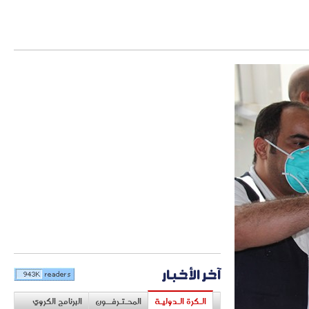
آخر الأخبار
الـكرة الـدوليـة
المحـتـرفــون
البرنامج الكروي