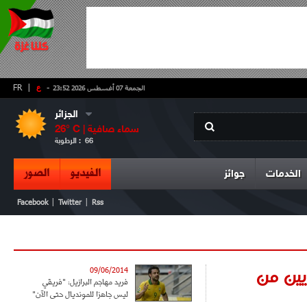
-
ع
|
FR
الجمعة 07 أغسطس 2026 23:52
الجزائر
سماء صافية
° C |
26
66
الرطوبة :
الفيديو
الصور
الخدمات
جوائز
|
|
Facebook
Twitter
Rss
ئريين من
09/06/2014
فريد مهاجم البرازيل: "فريقي
ليس جاهزا للمونديال حتى الآن"