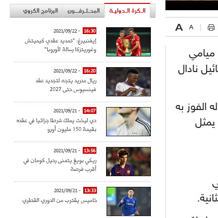
الـكرة الـدوليـة
المحـتـرفــون
البرنامج الكروي
- 2021/09/22
16:30
إيفنبيرغ: "تمديد عقدي كيميتش
وغوريتزكا رسالة لأوروبا"
 ميامي
ئيل نادال
- 2021/09/22
16:20
ريال مدريد يتجه لتجديد عقد
فينسيوس حتى 2027
 الفوز به
- 2021/09/21
14:07
دي ليخت يملك شرطا جزائيا في عقده
 يمثل
بقيمة 150 مليون أورو
- 2021/09/21
13:56
ريكي بويغ يتمنى رحيل كومان في
أقرب فرصة
ي
- 2021/09/21
13:33
نية.
خاميس يقترب من الدوري القطري