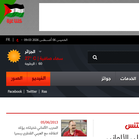
-
ع
|
FR
الخميس 06 أغسطس 2026 09:03
الجزائر
سماء صافية
° C |
27
60
الرطوبة :
الفيديو
الصور
الخدمات
جوائز
|
|
Facebook
Twitter
Rss
تنس
05/06/2013
المدرب الألماني شتيلكه يؤكد
اتفاقه مع العربي القطري رسميا
ى الألماني