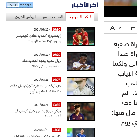
آخر الأخبار
الـكرة الـدوليـة
المحـتـرفــون
البرنامج الكروي
- 2021/09/22
16:30
إيفنبيرغ: "تمديد عقدي كيميتش
وغوريتزكا رسالة لأوروبا"
راة صعبة
اة جيدا
- 2021/09/22
16:20
ريال مدريد يتجه لتجديد عقد
ي ولكننا
فينسيوس حتى 2027
الإياب
- 2021/09/21
14:07
نلعب
دي ليخت يملك شرطا جزائيا في عقده
بقيمة 150 مليون أورو
: "لم
ا وجه
- 2021/09/21
13:56
ريكي بويغ يتمنى رحيل كومان في
قال فيها:
أقرب فرصة
وي يوم
- 2021/09/21
13:33
خاميس يقترب من الدوري القطري