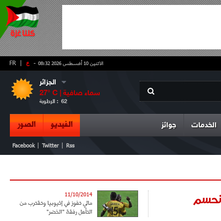
-
ع
|
FR
الاثنين 10 أغسطس 2026 08:32
الجزائر
سماء صافية
° C |
27
62
الرطوبة :
الفيديو
الصور
الخدمات
جوائز
|
|
Facebook
Twitter
Rss
 نحسم
11/10/2014
مالي تفوز في إثيوبيا وتقترب من
التأهل رفقة "الخضر"