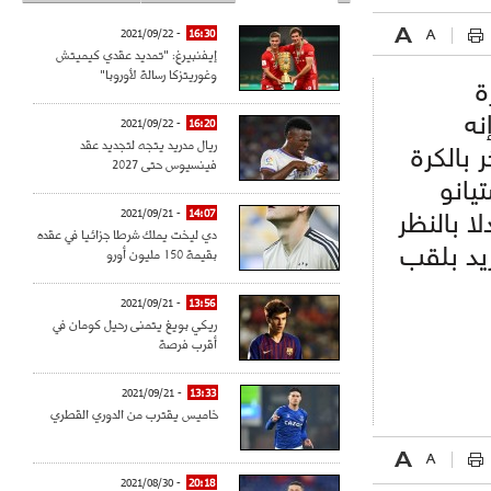
- 2021/09/22
16:30
إيفنبيرغ: "تمديد عقدي كيميتش
وغوريتزكا رسالة لأوروبا"
ة
نه
- 2021/09/22
16:20
ريال مدريد يتجه لتجديد عقد
 بالكرة
فينسيوس حتى 2027
يانو
- 2021/09/21
14:07
ا بالنظر
دي ليخت يملك شرطا جزائيا في عقده
يد بلقب
بقيمة 150 مليون أورو
- 2021/09/21
13:56
ريكي بويغ يتمنى رحيل كومان في
أقرب فرصة
- 2021/09/21
13:33
خاميس يقترب من الدوري القطري
- 2021/08/30
20:18