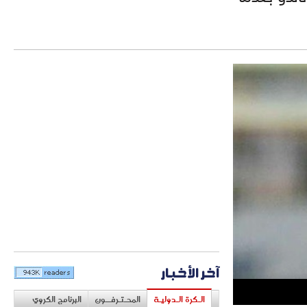
آخر الأخبار
الـكرة الـدوليـة
المحـتـرفــون
البرنامج الكروي