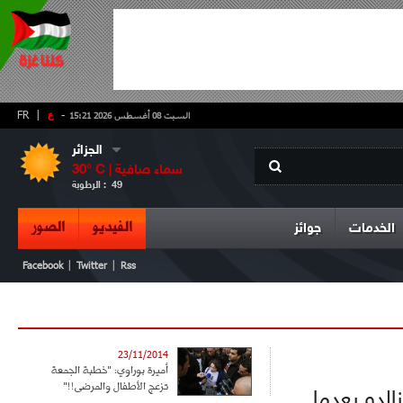
-
ع
|
FR
السبت 08 أغسطس 2026 15:21
الجزائر
سماء صافية
° C |
30
49
الرطوبة :
الفيديو
الصور
الخدمات
جوائز
|
|
Facebook
Twitter
Rss
23/11/2014
أميرة بوراوي: "خطبة الجمعة
تزعج الأطفال والمرضى!!"
الدو بعدما