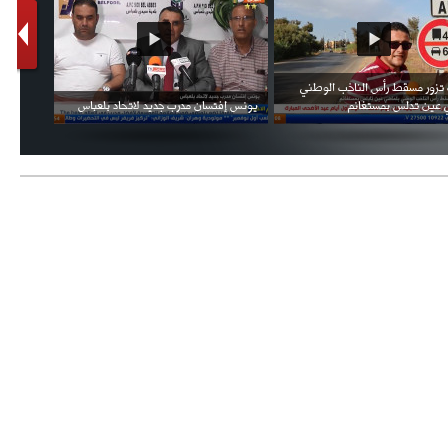
- 2021/08/15
12:47
دزيكو يُصر على راتب شهر جويلية
ويعرقل انتقاله إلى الإنتير
تفال السفارة السعودية في الجزائر بالعيد
فيديو الإعلان الرسمي عن شعار بطولة كأس
وطني للمملكة
العالم FIFA قطر 2022
- 2021/08/15
12:43
لوبيز(رئيس بوردو): "صفقة عدلي مع
ميلان في الطريق الصحيح"
- 2021/08/09
12:54
كاسانو:"لوكاكو في تشيلسي؟ سيذهب
من أجل المال"
- 2021/08/09
12:48
رئيس الإنتير يمنح موافقته لبيع
لوتارو
- 2021/08/04
15:10
اجتماع حاسم لإدارة ميلان مع نظيرتها
من الريال للفصل في صفقة إيسكو
- 2021/08/04
14:50