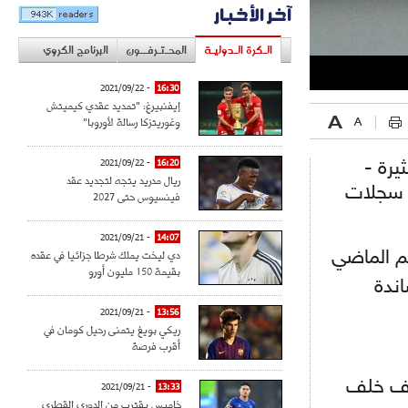
آخر الأخبار
الـكرة الـدوليـة
المحـتـرفــون
البرنامج الكروي
- 2021/09/22
16:30
إيفنبيرغ: "تمديد عقدي كيميتش
وغوريتزكا رسالة لأوروبا"
- 2021/09/22
16:20
يرة -
ريال مدريد يتجه لتجديد عقد
يوم الثلاثاء تحت عنوان "الفوز 5-4 في سجلات
فينسيوس حتى 2027
- 2021/09/21
14:07
دي ليخت يملك شرطا جزائيا في عقده
م الماضي
بقيمة 150 مليون أورو
ندة
- 2021/09/21
13:56
ريكي بويغ يتمنى رحيل كومان في
أقرب فرصة
قوف خلف
- 2021/09/21
13:33
خاميس يقترب من الدوري القطري