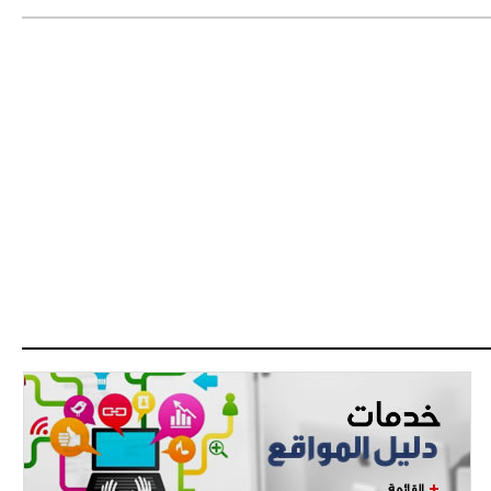
اجتماع حاسم لإدارة ميلان مع نظيرتها
من الريال للفصل في صفقة إيسكو
- 2021/08/04
14:50
البياسجي عرض على مبابي راتبا خياليا
- 2021/07/27
14:42
أوهارا: "محرز، فودن ودي بروين..
ثلاثي من نار"
- 2021/07/25
18:30
لوكاتيلي يؤكد نيته في الانتقال إلى
جوفنتوس عبر تويتر!
- 2021/07/25
18:10
أنشيلوتي يصر على جلب كيليني
وقدوم الإيطالي يقترب
القائمة