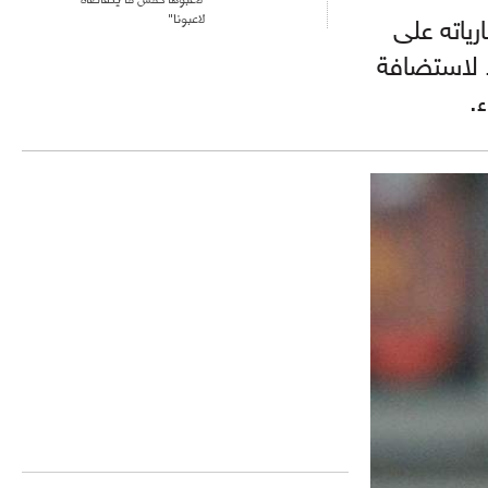
لاعبونا"
ياته على
د لاستضافة
.