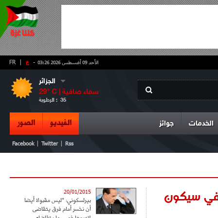
-
ع
|
FR
الأحد 09 أغسطس 2026 03:26
الجزائر
سماء صافية
° C |
29
35
الرطوبة :
الفيديو
الصور
الخدمات
جوائز
|
|
Facebook
Twitter
Rss
افي سيكون
20/01/2015
بيرلسكوني: "ليس مقبولا أيضا
أن نخسر أمام فرق يتقاضى
لاعبوها خمس ما يتقاضاه