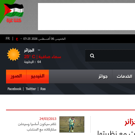
-
ع
|
FR
الخميس 06 أغسطس 2026 07:25
الجزائر
سماء صافية
° C |
25
64
الرطوبة :
الفيديو
الصور
الخدمات
جوائز
|
|
Facebook
Twitter
Rss
24/03/2013
غلام سيكون أساسيا وسيدشن
مشاركاته مع المنتخب
قت مع نظيرتها