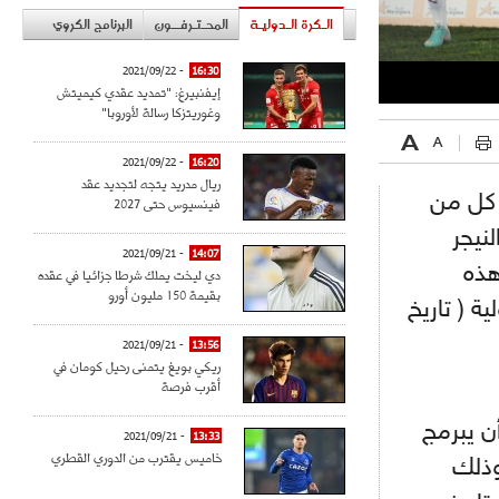
الـكرة الـدوليـة
المحـتـرفــون
البرنامج الكروي
- 2021/09/22
16:30
إيفنبيرغ: "تمديد عقدي كيميتش
وغوريتزكا رسالة لأوروبا"
- 2021/09/22
16:20
ريال مدريد يتجه لتجديد عقد
 كل من
فينسيوس حتى 2027
ائر والنيجر
- 2021/09/21
14:07
هذه
دي ليخت يملك شرطا جزائيا في عقده
بقيمة 150 مليون أورو
ة ( تاريخ
- 2021/09/21
13:56
ريكي بويغ يتمنى رحيل كومان في
أقرب فرصة
ن يبرمج
- 2021/09/21
13:33
خاميس يقترب من الدوري القطري
وذلك