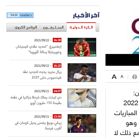
آخر الأخبار
الـكرة الـدوليـة
المحـتـرفــون
البرنامج الكروي
- 2021/09/22
16:30
إيفنبيرغ: "تمديد عقدي كيميتش
وغوريتزكا رسالة لأوروبا"
- 2021/09/22
16:20
ريال مدريد يتجه لتجديد عقد
فينسيوس حتى 2027
- 2021/09/21
14:07
ن:
دي ليخت يملك شرطا جزائيا في عقده
بقيمة 150 مليون أورو
"بالنسبة لأسرة كرة القدم فإن تغيير توقيت إقامة كأس العالم 2022
لمباريات
- 2021/09/21
13:56
ريكي بويغ يتمنى رحيل كومان في
حول العالم لتتناسب مع موعد اقامة البطولة في 2022-2023 وهو
أقرب فرصة
مع ذلك لا