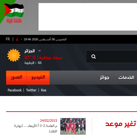
-
ع
|
FR
الخميس 06 أغسطس 2026 19:46
الجزائر
سماء صافية
° C |
27
65
الرطوبة :
الفيديو
الصور
الخدمات
جوائز
|
|
Facebook
Twitter
Rss
تغير موعد
24/02/2015
م.العلمة 2-0 أ.الأربعاء ... (نهاية
اللقاء)