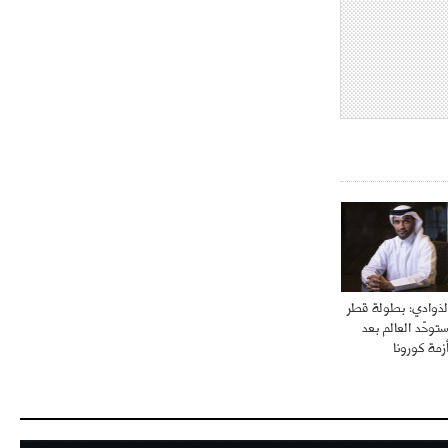
أجل كاين
- 2021/08/15
12:56
ريال مدريد مستاء من ماريانو دياز
- 2021/08/15
12:47
دزيكو يُصر على راتب شهر جويلية
ويعرقل انتقاله إلى الإنتير
- 2021/08/15
12:43
لوبيز(رئيس بوردو): "صفقة عدلي مع
ميلان في الطريق الصحيح"
- 2021/08/09
12:54
ذوادي: بطولة قطر
كاسانو:"لوكاكو في تشيلسي؟ سيذهب
202 ستوحّد العالم بعد
من أجل المال"
زمة كورونا
- 2021/08/09
12:48
رئيس الإنتير يمنح موافقته لبيع
لوتارو