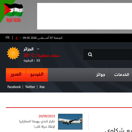
-
ع
|
FR
الجمعة 07 أغسطس 2026 09:50
الجزائر
سماء صافية
° C |
28
53
الرطوبة :
الفيديو
الصور
الخدمات
جوائز
|
|
Facebook
Twitter
Rss
20/09/2015
طيار كندي يهبط اضطراريا
لإنقاذ حياة كلب!
 مع شكاوي