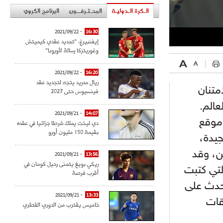
الـكرة الـدوليـة
المحـتـرفــون
البرنامج الكروي
- 2021/09/22
16:30
إيفنبيرغ: "تمديد عقدي كيميتش
وغوريتزكا رسالة لأوروبا"
- 2021/09/22
16:20
ريال مدريد يتجه لتجديد عقد
متنان
فينسيوس حتى 2027
عالم.
- 2021/09/21
14:07
 موقع
دي ليخت يملك شرطا جزائيا في عقده
بقيمة 150 مليون أورو
جيدة،
ن، وقد
- 2021/09/21
13:56
ريكي بويغ يتمنى رحيل كومان في
لتي كتبت
أقرب فرصة
لحدث على
- 2021/09/21
13:33
قات
خاميس يقترب من الدوري القطري