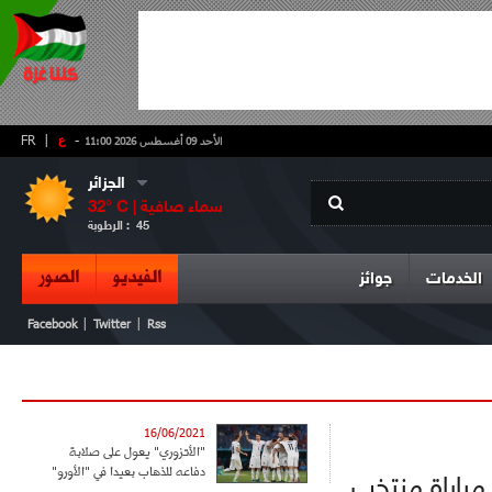
-
ع
|
FR
الأحد 09 أغسطس 2026 11:00
الجزائر
سماء صافية
° C |
32
45
الرطوبة :
الفيديو
الصور
الخدمات
جوائز
|
|
Facebook
Twitter
Rss
16/06/2021
"الأتزوري" يعول على صلابة
دفاعه للذهاب بعيدا في "الأورو"
مباراة منتخب