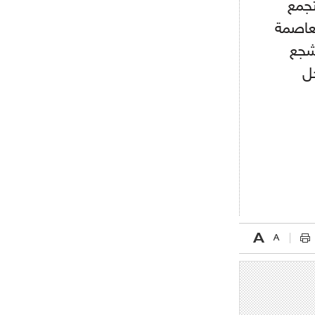
ريال مدريد مستاء من ماريانو دياز
تجمع
لعاصمة
أشجع
- 2021/08/15
12:47
دزيكو يُصر على راتب شهر جويلية
جل
ويعرقل انتقاله إلى الإنتير
- 2021/08/15
12:43
لوبيز(رئيس بوردو): "صفقة عدلي مع
ميلان في الطريق الصحيح"
- 2021/08/09
12:54
كاسانو:"لوكاكو في تشيلسي؟ سيذهب
من أجل المال"
- 2021/08/09
12:48
رئيس الإنتير يمنح موافقته لبيع
لوتارو
- 2021/08/04
15:10
اجتماع حاسم لإدارة ميلان مع نظيرتها
من الريال للفصل في صفقة إيسكو