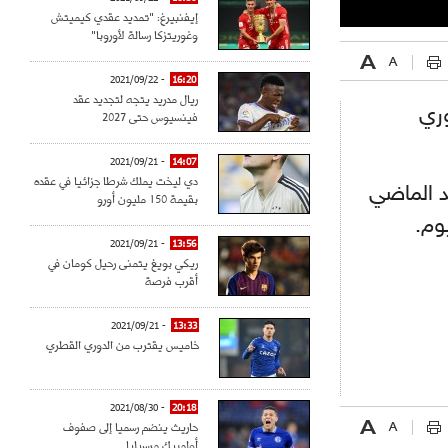
إيفنبيرغ: "تمديد عقدي كيميتش
وغوريتزكا رسالة لأوروبا"
- 2021/09/22
16:20
ريال مدريد يتجه لتجديد عقد
وري
فينسيوس حتى 2027
- 2021/09/21
14:07
دي ليخت يملك شرطا جزائيا في عقده
د الماضي
بقيمة 150 مليون أورو
وم.
- 2021/09/21
13:56
ريكي بويغ يتمنى رحيل كومان في
أقرب فرصة
- 2021/09/21
13:33
خاميس يقترب من الدوري القطري
- 2021/08/30
20:18
حاريث ينضم رسميا إلى صفوف
أولمبيك مرسيليا