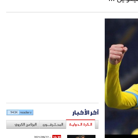
آخر الأخبار
الـكرة الـدوليـة
المحـتـرفــون
البرنامج الكروي
- 2021/09/22
16:30