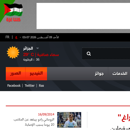
-
ع
|
FR
الأحد 09 أغسطس 2026 03:07
الجزائر
سماء صافية
° C |
29
35
الرطوبة :
الفيديو
الصور
الخدمات
جوائز
|
|
Facebook
Twitter
Rss
راغ"
16/09/2014
الروماني رادو يبتعد عن الملاعب
20 يوما بسبب الإصابة
غواين ...