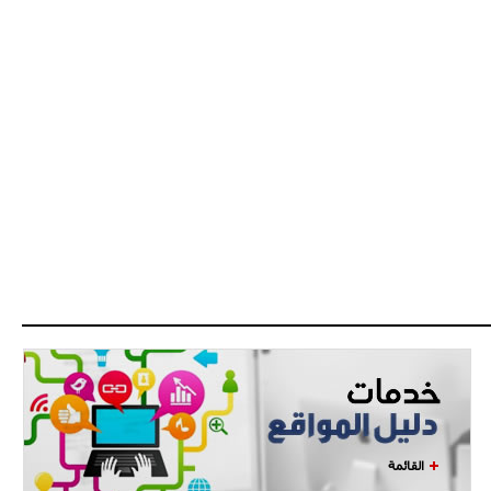
- 2021/07/27
14:42
أوهارا: "محرز، فودن ودي بروين..
ثلاثي من نار"
- 2021/07/25
18:30
لوكاتيلي يؤكد نيته في الانتقال إلى
جوفنتوس عبر تويتر!
- 2021/07/25
18:10
أنشيلوتي يصر على جلب كيليني
وقدوم الإيطالي يقترب
القائمة