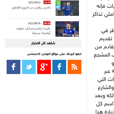
- 2021/09/21
13:33
ات فإنه
خاميس يقترب من الدوري القطري
ملي تذاكر
- 2021/08/30
20:18
حاريث ينضم رسميا إلى صفوف
طر في
أولمبيك مرسيليا
 تقديم
شاهد كل الاخبار
- 2021/08/15
15:39
لقادم من
كراوتش:"سانشو صفقة الموسم في
كل الدوريات"
ب المشجع
تابعوا الهداف على مواقع التواصل الاجتماعي‎
و
- 2021/08/15
13:40
يوفيتش يعرض خدماته على الإنتير
 عبر
ات التي
- 2021/08/15
13:16
والشارع
أليغري: "الدفاع أبرز مشكلة تواجهنا
لكه وبعد
قبل انطلاق البطولة"
اسم كل
- 2021/08/15
13:15
ارة هذا
مانشستر سيتي يُجهز عرضا جديدا من