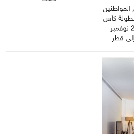
م المواطنين
بطولة كأس
العالم FIFA قطر 2022™، التي تنطلق منافساتها في 21 نوفمبر
إلى قطر