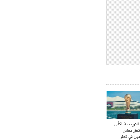
- 2021/08/04
15:10
اجتماع حاسم لإدارة ميلان مع نظيرتها
من الريال للفصل في صفقة إيسكو
- 2021/08/04
14:50
البياسجي عرض على مبابي راتبا خياليا
- 2021/07/27
14:42
أوهارا: "محرز، فودن ودي بروين..
ثلاثي من نار"
- 2021/07/25
18:30
لوكاتيلي يؤكد نيته في الانتقال إلى
جوفنتوس عبر تويتر!
- 2021/07/25
18:10
أنشيلوتي يصر على جلب كيليني
وقدوم الإيطالي يقترب
 الترويجية لكأس
 تعزز حماس
ين في قطر