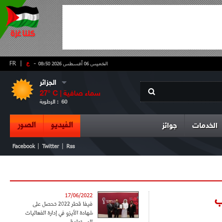
-
ع
|
FR
الخميس 06 أغسطس 2026 08:50
الجزائر
سماء صافية
° C |
27
60
الرطوبة :
الفيديو
الصور
الخدمات
جوائز
|
|
Facebook
Twitter
Rss
ب
17/06/2022
فيفا قطر 2022 تحصل على
شهادة الأيزو في إدارة الفعاليات
المستدامة