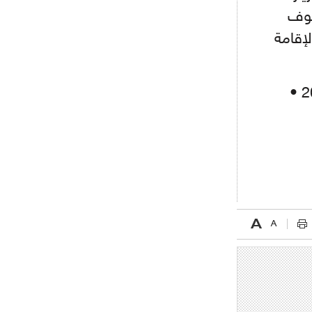
أجل كاين
يوف
لإقامة
- 2021/08/15
12:56
ريال مدريد مستاء من ماريانو دياز
• لسكان قطر: 800 2022 •
- 2021/08/15
12:47
دزيكو يُصر على راتب شهر جويلية
ويعرقل انتقاله إلى الإنتير
- 2021/08/15
12:43
لوبيز(رئيس بوردو): "صفقة عدلي مع
ميلان في الطريق الصحيح"
- 2021/08/09
12:54
كاسانو:"لوكاكو في تشيلسي؟ سيذهب
من أجل المال"
- 2021/08/09
12:48
رئيس الإنتير يمنح موافقته لبيع
لوتارو