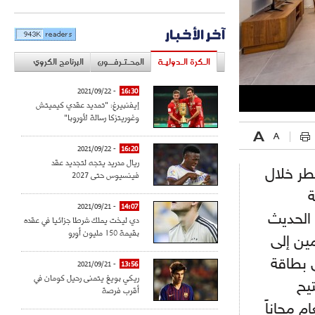
آخر الأخبار
الـكرة الـدوليـة
المحـتـرفــون
البرنامج الكروي
- 2021/09/22
16:30
إيفنبيرغ: "تمديد عقدي كيميتش
وغوريتزكا رسالة لأوروبا"
- 2021/09/22
16:20
ريال مدريد يتجه لتجديد عقد
طر خلال
فينسيوس حتى 2027
انية
- 2021/09/21
14:07
 الحديث
دي ليخت يملك شرطا جزائيا في عقده
بقيمة 150 مليون أورو
مين إلى
 بطاقة
- 2021/09/21
13:56
ريكي بويغ يتمنى رحيل كومان في
يح
أقرب فرصة
م مجاناً